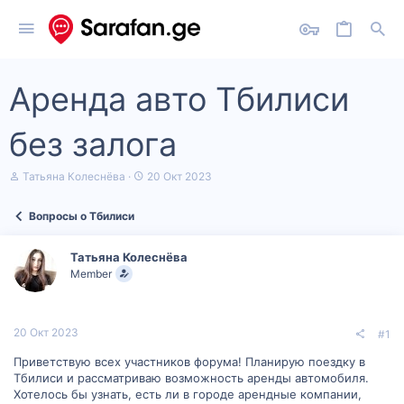
Аренда авто Тбилиси
без залога
А
Д
Татьяна Колеснёва
20 Окт 2023
в
а
т
т
Вопросы о Тбилиси
о
а
р
н
т
а
Татьяна Колеснёва
е
ч
Member
м
а
ы
л
а
20 Окт 2023
#1
Приветствую всех участников форума! Планирую поездку в
Тбилиси и рассматриваю возможность аренды автомобиля.
Хотелось бы узнать, есть ли в городе арендные компании,