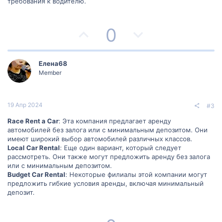
требования к водителю.
П
Н
0
о
е
з
г
Елена68
Member
и
а
т
т
19 Апр 2024
#3
и
и
Race Rent a Car
: Эта компания предлагает аренду
автомобилей без залога или с минимальным депозитом. Они
в
в
имеют широкий выбор автомобилей различных классов.
Local Car Rental
: Еще один вариант, который следует
н
н
рассмотреть. Они также могут предложить аренду без залога
или с минимальным депозитом.
ы
ы
Budget Car Rental
: Некоторые филиалы этой компании могут
предложить гибкие условия аренды, включая минимальный
й
й
депозит.
г
г