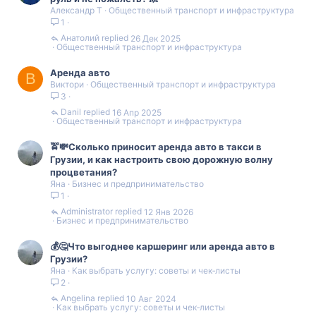
в
в
Александр Т
Общественный транспорт и инфраструктура
1
н
н
Анатолий
26 Дек 2025
Общественный транспорт и инфраструктура
ы
ы
Аренда авто
й
й
В
Виктори
Общественный транспорт и инфраструктура
3
г
г
Danil
16 Апр 2025
Общественный транспорт и инфраструктура
о
о
🚖💸Сколько приносит аренда авто в такси в
л
л
Грузии, и как настроить свою дорожную волну
процветания?
о
о
Яна
Бизнес и предпринимательство
1
с
с
Administrator
12 Янв 2026
Бизнес и предпринимательство
💰🤔Что выгоднее каршеринг или аренда авто в
Грузии?
Яна
Как выбрать услугу: советы и чек‑листы
2
Angelina
10 Авг 2024
Как выбрать услугу: советы и чек‑листы