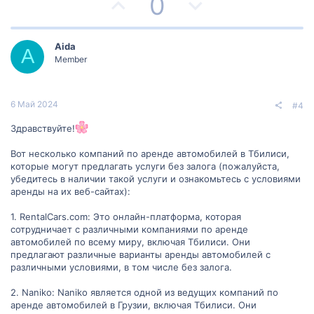
П
Н
0
о
о
о
е
л
л
з
г
Aida
A
о
о
Member
и
а
с
с
т
т
6 Май 2024
#4
и
и
Здравствуйте!
в
в
Вот несколько компаний по аренде автомобилей в Тбилиси,
которые могут предлагать услуги без залога (пожалуйста,
н
н
убедитесь в наличии такой услуги и ознакомьтесь с условиями
аренды на их веб-сайтах):
ы
ы
1. RentalCars.com: Это онлайн-платформа, которая
й
й
сотрудничает с различными компаниями по аренде
автомобилей по всему миру, включая Тбилиси. Они
г
г
предлагают различные варианты аренды автомобилей с
различными условиями, в том числе без залога.
о
о
2. Naniko: Naniko является одной из ведущих компаний по
л
л
аренде автомобилей в Грузии, включая Тбилиси. Они