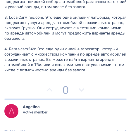
предлагают широкий выбор автомобилей различных категорий
о
о
и условий аренды, в том числе без залога.
с
с
3. LocalCarHires.com: Это еще одна онлайн-платформа, которая
предлагает услуги аренды автомобилей в различных странах,
включая Грузию. Они сотрудничают с местными компаниями
по аренде автомобилей и могут предложить варианты аренды
без залога.
4. Rentalcars24h: Это еще один онлайн-агрегатор, который
сотрудничает с множеством компаний по аренде автомобилей
в различных странах. Вы можете найти варианты аренды
автомобилей в Тбилиси и ознакомиться с их условиями, в том
числе с возможностью аренды без залога.
П
Н
0
о
е
з
г
Angelina
A
Active member
и
а