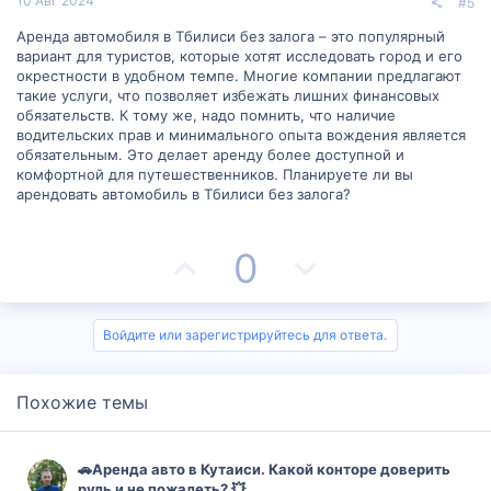
т
т
10 Авг 2024
#5
и
и
Аренда автомобиля в Тбилиси без залога – это популярный
вариант для туристов, которые хотят исследовать город и его
в
в
окрестности в удобном темпе. Многие компании предлагают
такие услуги, что позволяет избежать лишних финансовых
н
н
обязательств. К тому же, надо помнить, что наличие
водительских прав и минимального опыта вождения является
ы
ы
обязательным. Это делает аренду более доступной и
комфортной для путешественников. Планируете ли вы
й
й
арендовать автомобиль в Тбилиси без залога?
г
г
П
Н
0
о
о
о
е
л
л
з
г
Войдите или зарегистрируйтесь для ответа.
о
о
и
а
с
с
Похожие темы
т
т
и
и
🚗Аренда авто в Кутаиси. Какой конторе доверить
руль и не пожалеть? 💥