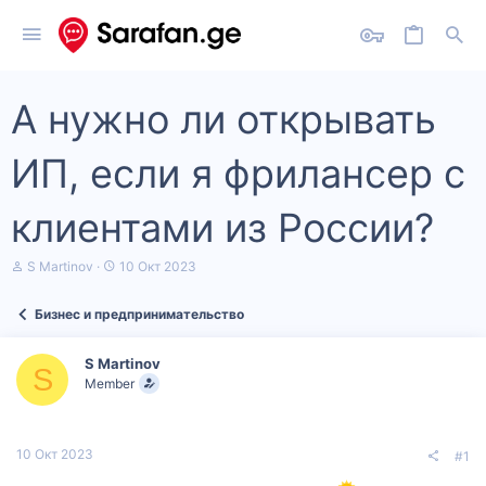
А нужно ли открывать
ИП, если я фрилансер с
клиентами из России?
А
Д
S Martinov
10 Окт 2023
в
а
т
т
Бизнес и предпринимательство
о
а
р
н
т
а
S Martinov
е
ч
S
Member
м
а
ы
л
а
10 Окт 2023
#1