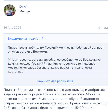
Danil
Member
16 Апр 2025
#4
Владимир написал(а):
Привет всем любителям Грузии! У меня есть небольшой вопрос
о путешествии в Боржоми.
Мне интересно, есть ли автобусное сообщение до Боржоми из
других городов Грузии? Я планирую посетить это чудесное
место, но хотелось бы знать, какие варианты транспорта
доступны.
Если у вас есть опыт поездки в Боржоми или информация о
Нажмите для раскрытия...
транспортных маршрутах, пожалуйста, поделитесь ими со мной.
И, конечно же, буду рад вашим советам по этому вопросу!
Привет! Боржоми — отличное место для отдыха, и добраться
туда из разных городов Грузии вполне возможно. Можешь
даже на той же самой маршрутке и автобусе: Ежедневно
отправляются с автовокзала «Самгори». Время в пути — около
2–3 часов. Стоимость билета — примерно 15–20 лари.