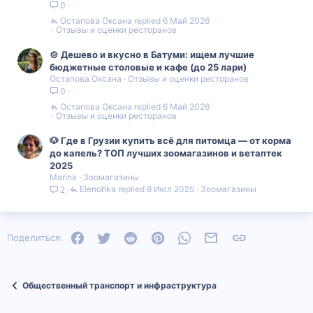
0
Остапова Оксана
6 Май 2026
Отзывы и оценки ресторанов
🍲 Дешево и вкусно в Батуми: ищем лучшие
бюджетные столовые и кафе (до 25 лари)
Остапова Оксана
Отзывы и оценки ресторанов
0
Остапова Оксана
6 Май 2026
Отзывы и оценки ресторанов
🐶 Где в Грузии купить всё для питомца — от корма
до капель? ТОП лучших зоомагазинов и ветаптек
2025
Marina
Зоомагазины
Elenohka
8 Июл 2025
Зоомагазины
2
Facebook
Twitter
Reddit
Pinterest
WhatsApp
Электронная почта
Ссылка
Поделиться:
Общественный транспорт и инфраструктура