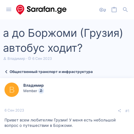
а до Боржоми (Грузия)
автобус ходит?
А
Д
Владимир
6 Сен 2023
в
а
т
т
Общественный транспорт и инфраструктура
о
а
р
н
т
а
Владимир
е
ч
В
Member
м
а
ы
л
а
6 Сен 2023
#1
Привет всем любителям Грузии! У меня есть небольшой
вопрос о путешествии в Боржоми.