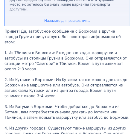
место, но хотелось бы знать, какие варианты транспорта
доступны.
Если у вас есть опыт поездки в Боржоми или информация о
Нажмите для раскрытия...
транспортных маршрутах, пожалуйста, поделитесь ими со мной.
И, конечно же, буду рад вашим советам по этому вопросу!
Привет! Да, автобусное сообщение с Боржоми в другие
города Грузии присутствует. Вот некоторая информация об
этом:
1. Из Тбилиси в Боржоми: Ежедневно ходят маршрутки и
автобусы из столицы Грузии в Боржоми. Они отправляются от
станции метро “Самгори” в Тбилиси. Время в пути занимает
около 2-3 часов.
2. Из Кутаиси в Боржоми: Из Кутаиси также можно доехать до
Боржоми на маршрутке или автобусе. Они отправляются из
автовокзала Кутаиси или из центра города. Время в пути
занимает около 3-4 часов.
3. Из Батуми в Боржоми: Чтобы добраться до Боржоми из
Батуми, вам потребуется сначала доехать до Кутаиси или
Тбилиси, а затем поймать маршрутку или автобус до Боржоми.
4. Из других городов: Существуют также маршруты из других
городов, таких как Гори или Кварели, в Боржоми. Они могут