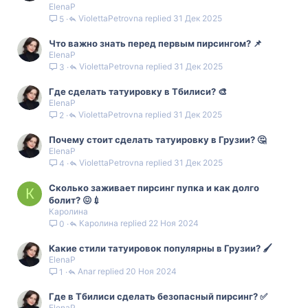
ElenaP
ViolettaPetrovna
31 Дек 2025
5
Что важно знать перед первым пирсингом? 📌
ElenaP
ViolettaPetrovna
31 Дек 2025
3
Где сделать татуировку в Тбилиси? 🎨
ElenaP
ViolettaPetrovna
31 Дек 2025
2
Почему стоит сделать татуировку в Грузии? 🤔
ElenaP
ViolettaPetrovna
31 Дек 2025
4
Сколько заживает пирсинг пупка и как долго
К
болит? 😖💉
Каролина
Каролина
22 Ноя 2024
0
Какие стили татуировок популярны в Грузии? 🖌️
ElenaP
Anar
20 Ноя 2024
1
Где в Тбилиси сделать безопасный пирсинг? ✅
ElenaP