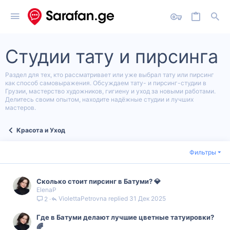
Студии тату и пирсинга
Раздел для тех, кто рассматривает или уже выбрал тату или пирсинг
как способ самовыражения. Обсуждаем тату- и пирсинг-студии в
Грузии, мастерство художников, гигиену и уход за новыми работами.
Делитесь своим опытом, находите надёжные студии и лучших
мастеров.
Красота и Уход
Фильтры
Сколько стоит пирсинг в Батуми? 💎
ElenaP
ViolettaPetrovna
31 Дек 2025
2
Где в Батуми делают лучшие цветные татуировки?
🌈