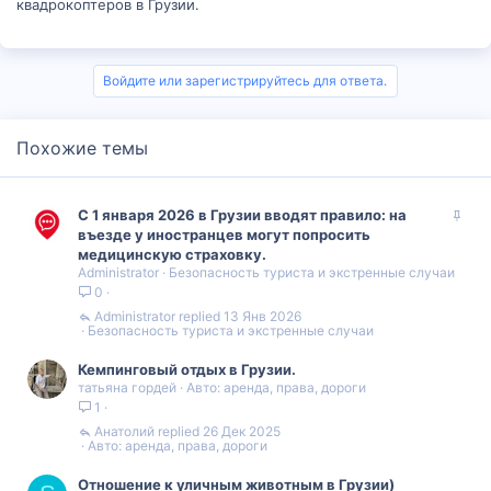
квадрокоптеров в Грузии.
Войдите или зарегистрируйтесь для ответа.
Похожие темы
З
С 1 января 2026 в Грузии вводят правило: на
а
въезде у иностранцев могут попросить
к
медицинскую страховку.
Administrator
Безопасность туриста и экстренные случаи
р
0
е
п
Administrator
13 Янв 2026
Безопасность туриста и экстренные случаи
л
е
Кемпинговый отдых в Грузии.
н
татьяна гордей
Авто: аренда, права, дороги
о
1
Анатолий
26 Дек 2025
Авто: аренда, права, дороги
Отношение к уличным животным в Грузии)