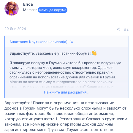
Erica
Member
Команда форума
20 Янв 2024
#2
Анастасия Крутикова написал(а):
Здравствуйте, уважаемые участники форума!
Я планирую поездку в Грузию и хотела бы провести воздушную
съемку некоторых мест, используя квадрокоптер. Однако я
столкнулась с неопределенностью относительно правил и
ограничений на использование дронов для съемки в Грузии.
Можно ли вести съемку с квадрокоптера во всех регионах
страны или существуют какие-то запреты? Какие законы и
регулирования следует учитывать?
Нажмите для раскрытия...
Если у вас есть информация или личный опыт по этой теме, я
Здравствуйте! Правила и ограничения на использование
была бы очень благодарна за вашу помощь. Ваши советы по
дронов в Грузии могут быть несколько сложными и зависят от
этому вопросу могут быть очень полезными для меня и других
различных факторов. Вот некоторая общая информация,
участников форума, которые также могут искать подобную
которую стоит учитывать: 1. Регистрация: Согласно грузинским
информацию.
законам, все коммерческие операторы дронов должны
зарегистрироваться в Грузавиа (Грузинское агентство по
Заранее благодарю вас за любую информацию и советы!