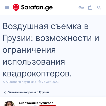
Воздушная съемка в
Грузии: возможности и
ограничения
использования
квадрокоптеров.
А
Д
Анастасия Крутикова
25 Окт 2023
в
а
т
т
Ответы на вопросы о Грузии
о
а
р
н
т
а
Анастасия Крутикова
е
ч