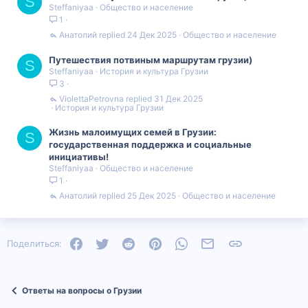
S
Steffaniyaa
Общество и население
1
Анатолий
24 Дек 2025
Общество и население
Путешествия потвиным маршрутам грузии)
S
Steffaniyaa
История и культура Грузии
3
ViolettaPetrovna
31 Дек 2025
История и культура Грузии
Жизнь малоимущих семей в Грузии:
S
государственная поддержка и социальные
инициативы!
Steffaniyaa
Общество и население
1
Анатолий
25 Дек 2025
Общество и население
Facebook
Twitter
Reddit
Pinterest
WhatsApp
Электронная почта
Ссылка
Поделиться:
Ответы на вопросы о Грузии