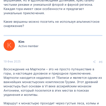
вершинами, но и вдохновляющими долинами, кристально
чистыми реками и уникальной флорой и фауной региона.
Каждая гора имеет свои особенности и предлагает
уникальные приключения.
Какие вершины можно посетить не используя альпинистское
снаряжение?
Kim
K
Active member
19 Фев 2025
#6
Восхождение на Марткопи – это не просто путешествие в
горы, а настоящее духовное и природное приключение.
Марткопи находится недалеко от Тбилиси и является одним из
важнейших монастырских комплексов Грузии. Этот древний
монастырь был основан в VI веке ассирийским монахом
Антонием, который поселился в этих местах в поисках
уединения и молитвы.
Маршрут к монастырю проходит через густые леса, холмы и