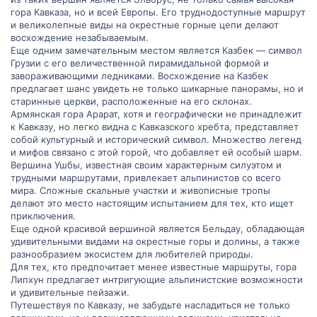
гора Кавказа, но и всей Европы. Его труднодоступные маршрут
Какие другие горные вершины в Кавказе стоит покорить для
ощущения истинного духа приключений и красоты природы?
и великолепные виды на окрестные горные цепи делают
восхождение незабываемым.
Еще одним замечательным местом является Казбек — символ
Грузии с его величественной пирамидальной формой и
завораживающими ледниками. Восхождение на Казбек
предлагает шанс увидеть не только шикарные панорамы, но и
старинные церкви, расположенные на его склонах.
Армянская гора Арарат, хотя и географически не принадлежит
к Кавказу, но легко видна с Кавказского хребта, представляет
собой культурный и исторический символ. Множество легенд
и мифов связано с этой горой, что добавляет ей особый шарм.
Вершина Ушбы, известная своим характерным силуэтом и
трудными маршрутами, привлекает альпинистов со всего
мира. Сложные скальные участки и живописные тропы
делают это место настоящим испытанием для тех, кто ищет
приключения.
Еще одной красивой вершиной является Бельдау, обладающая
удивительными видами на окрестные горы и долины, а также
разнообразием экосистем для любителей природы.
Для тех, кто предпочитает менее известные маршруты, гора
Липхун предлагает интригующие альпинистские возможности
и удивительные пейзажи.
Путешествуя по Кавказу, не забудьте насладиться не только