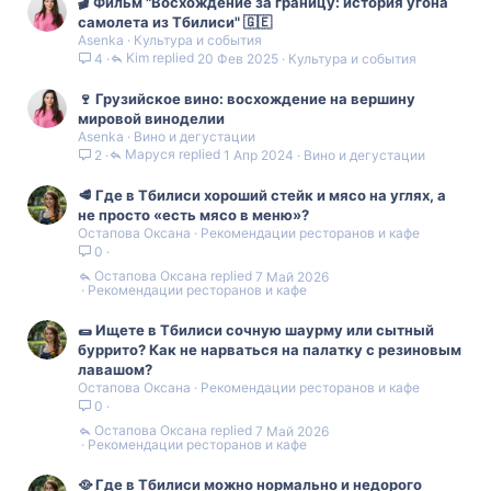
🎬 Фильм "Восхождение за границу: история угона
самолета из Тбилиси" 🇬🇪
Asenka
Культура и события
Kim
20 Фев 2025
Культура и события
4
🍷 Грузийское вино: восхождение на вершину
мировой виноделии
Asenka
Вино и дегустации
Маруся
1 Апр 2024
Вино и дегустации
2
🥩 Где в Тбилиси хороший стейк и мясо на углях, а
не просто «есть мясо в меню»?
Остапова Оксана
Рекомендации ресторанов и кафе
0
Остапова Оксана
7 Май 2026
Рекомендации ресторанов и кафе
🌯 Ищете в Тбилиси сочную шаурму или сытный
буррито? Как не нарваться на палатку с резиновым
лавашом?
Остапова Оксана
Рекомендации ресторанов и кафе
0
Остапова Оксана
7 Май 2026
Рекомендации ресторанов и кафе
🥘 Где в Тбилиси можно нормально и недорого