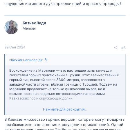
ощущения истинного духа приключений и красоты природы?
БизнесЛеди
Member
29 Сен 2024
#5
Naxxxar написал(а):
Восхождение на Марткопи — это настоящее испытание для
любителей горных приключений в Грузии. Этот величественный
горный пик, высотой около 3300 метров, расположен в
западной части страны, вблизи границы с Турцией. Подъем на
Марткопи предлагает не только физический вызов, но и
возможность насладиться потрясающими панорамами
Кавказских гор и окружающих долин.
Маршрут на Марткопи привлекает как опытных альпинистов, так
Нажмите для раскрытия...
и новичков, благодаря своей доступности и разнообразию
трасс. В ходе подъема можно увидеть живописные горные
В Кавказе множество горных вершин, которые могут подарить
озера, дикую флору и фауну, а также познакомиться с
незабываемые впечатления и ощущение приключений. Одной
культурными достопримечательностями этого региона.
из таких вершин является Эльбрус, не только самая высокая