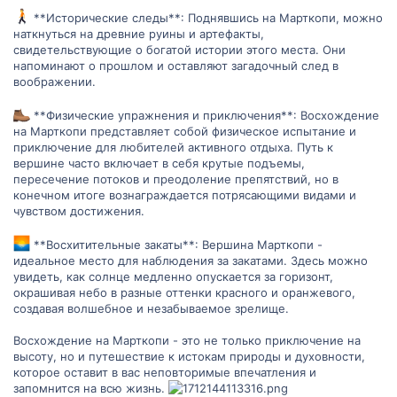
**Исторические следы**: Поднявшись на Марткопи, можно
наткнуться на древние руины и артефакты,
свидетельствующие о богатой истории этого места. Они
напоминают о прошлом и оставляют загадочный след в
воображении.
**Физические упражнения и приключения**: Восхождение
на Марткопи представляет собой физическое испытание и
приключение для любителей активного отдыха. Путь к
вершине часто включает в себя крутые подъемы,
пересечение потоков и преодоление препятствий, но в
конечном итоге вознаграждается потрясающими видами и
чувством достижения.
**Восхитительные закаты**: Вершина Марткопи -
идеальное место для наблюдения за закатами. Здесь можно
увидеть, как солнце медленно опускается за горизонт,
окрашивая небо в разные оттенки красного и оранжевого,
создавая волшебное и незабываемое зрелище.
Восхождение на Марткопи - это не только приключение на
высоту, но и путешествие к истокам природы и духовности,
которое оставит в вас неповторимые впечатления и
запомнится на всю жизнь.