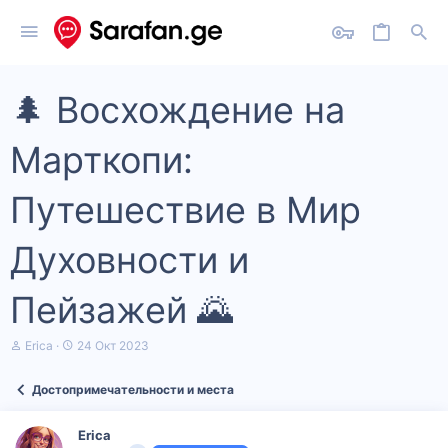
🌲 Восхождение на
Марткопи:
Путешествие в Мир
Духовности и
Пейзажей 🌄
А
Д
Erica
24 Окт 2023
в
а
т
т
Достопримечательности и места
о
а
р
н
т
а
Erica
е
ч