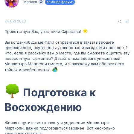
Member
Команда форума
м
а
ы
л
а
24 Окт 2023
#1
Приветствую Вас, участники Сарафана!
Вы когда-нибудь мечтали отправиться в захватывающее
приключение, окутанное духовностью и загадками прошлого?
Что, если я расскажу вам о месте, где вы сможете ощутить эту
невероятную гармонию? Давайте исследовать уникальный
Монастырь Марткопи вместе, и я расскажу вам обо всех его
тайнах и особенностях.
Подготовка к
Восхождению​
Желая ощутить всю красоту и уединение Монастыря
Марткопи, важно подготовиться заранее. Вот несколько
ключевых советов: