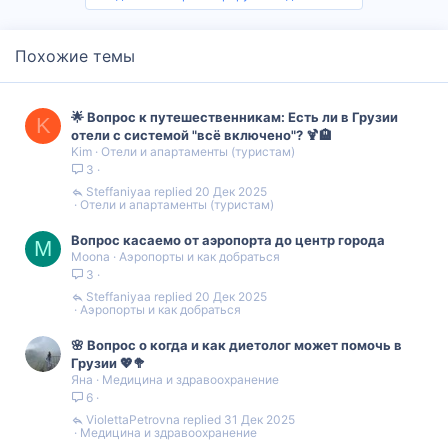
Похожие темы
🌟 Вопрос к путешественникам: Есть ли в Грузии
K
отели с системой "всё включено"? 🍹🏨
Kim
Отели и апартаменты (туристам)
3
Steffaniyaa
20 Дек 2025
Отели и апартаменты (туристам)
Вопрос касаемо от аэропорта до центр города
M
Moona
Аэропорты и как добраться
3
Steffaniyaa
20 Дек 2025
Аэропорты и как добраться
🌸 Вопрос о когда и как диетолог может помочь в
Грузии 💖🥦
Яна
Медицина и здравоохранение
6
ViolettaPetrovna
31 Дек 2025
Медицина и здравоохранение