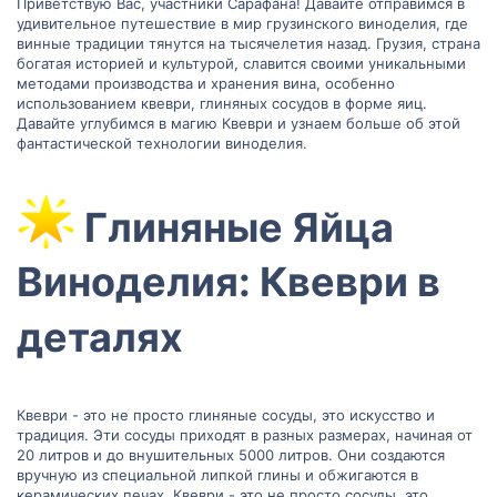
Приветствую Вас, участники Сарафана! Давайте отправимся в
удивительное путешествие в мир грузинского виноделия, где
винные традиции тянутся на тысячелетия назад. Грузия, страна
богатая историей и культурой, славится своими уникальными
методами производства и хранения вина, особенно
использованием квеври, глиняных сосудов в форме яиц.
Давайте углубимся в магию Квеври и узнаем больше об этой
фантастической технологии виноделия.
Глиняные Яйца
Виноделия: Квеври в
деталях​
Квеври - это не просто глиняные сосуды, это искусство и
традиция. Эти сосуды приходят в разных размерах, начиная от
20 литров и до внушительных 5000 литров. Они создаются
вручную из специальной липкой глины и обжигаются в
керамических печах. Квеври - это не просто сосуды, это