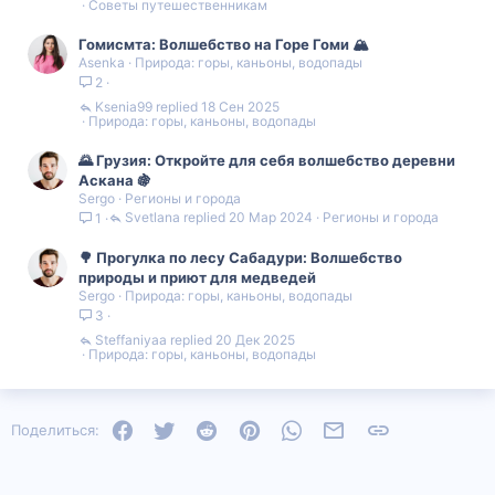
Советы путешественникам
Гомисмта: Волшебство на Горе Гоми 🏔️
Asenka
Природа: горы, каньоны, водопады
2
Ksenia99
18 Сен 2025
Природа: горы, каньоны, водопады
🌄 Грузия: Откройте для себя волшебство деревни
Аскана 🍇
Sergo
Регионы и города
Svetlana
20 Мар 2024
Регионы и города
1
🌳 Прогулка по лесу Сабадури: Волшебство
природы и приют для медведей
Sergo
Природа: горы, каньоны, водопады
3
Steffaniyaa
20 Дек 2025
Природа: горы, каньоны, водопады
Facebook
Twitter
Reddit
Pinterest
WhatsApp
Электронная почта
Ссылка
Поделиться: