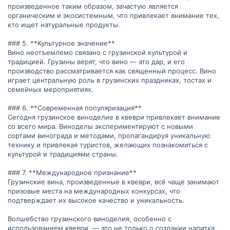
произведенное таким образом, зачастую является
органическим и экосистемным, что привлекает внимание тех,
кто ищет натуральные продукты.
### 5. **Культурное значение**
Вино неотъемлемо связано с грузинской культурой и
традицией. Грузины верят, что вино — это дар, и его
производство рассматривается как священный процесс. Вино
играет центральную роль в грузинских праздниках, тостах и
семейных мероприятиях.
### 6. **Современная популяризация**
Сегодня грузинское виноделие в квеври привлекает внимание
со всего мира. Виноделы экспериментируют с новыми
сортами винограда и методами, пропагандируя уникальную
технику и привлекая туристов, желающих познакомиться с
культурой и традициями страны.
### 7. **Международное признание**
Грузинские вина, произведенные в квеври, всё чаще занимают
призовые места на международных конкурсах, что
подтверждает их высокое качество и уникальность.
Волшебство грузинского виноделия, особенно с
использованием квеври, — это не только о создании напитка,