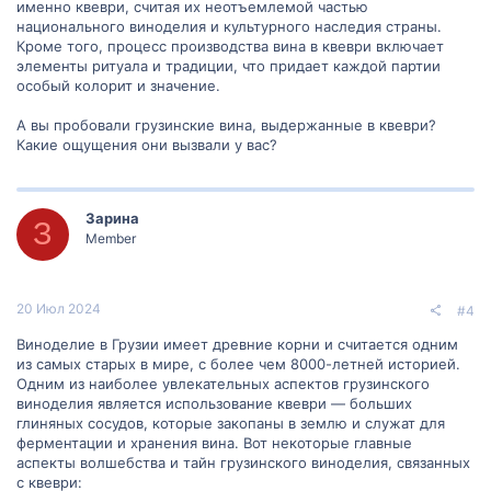
именно квеври, считая их неотъемлемой частью
национального виноделия и культурного наследия страны.
Кроме того, процесс производства вина в квеври включает
элементы ритуала и традиции, что придает каждой партии
особый колорит и значение.
А вы пробовали грузинские вина, выдержанные в квеври?
Какие ощущения они вызвали у вас?
Зарина
З
Member
20 Июл 2024
#4
Виноделие в Грузии имеет древние корни и считается одним
из самых старых в мире, с более чем 8000-летней историей.
Одним из наиболее увлекательных аспектов грузинского
виноделия является использование квеври — больших
глиняных сосудов, которые закопаны в землю и служат для
ферментации и хранения вина. Вот некоторые главные
аспекты волшебства и тайн грузинского виноделия, связанных
с квеври: