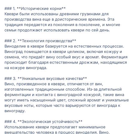
### 1. **Исторические корни**
Квеври были использованы древними грузинами для
производства вина еще в доисторические времена. Эта
традиция передается из поколения в поколение, и многие
семьи продолжают использовать квеври по сей день.
### 2. **Технология производства**
Виноделие в квеври базируется на естественных процессах.
Виноград помещается в квеври целиком, включая кожуру и
семена, что придаёт вину особый вкус и аромат. Ферментация
происходит благодаря естественным дрожжам, находящимся
на кожуре винограда.
### 3. **Уникальные вкусовые качества**
Вино, произведенное в квеври, отличается от вин,
изготовленных традиционным способом. Из-за длительной
ферментации и контакта с виноградной кожурой, такие вина
могут иметь насыщенный цвет, сложный аромат и уникальные
вкусовые ноты, которые часто варьируются от винограда к
винограду.
### 4. **Экологическая устойчивость**
Использование квеври предполагает минимальное
вмешательство человека в процесс виноделия. Вино,