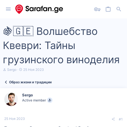
🍇🇬🇪 Волшебство
Квеври: Тайны
грузинского виноделия
А
Д
Sergo
25 Ноя 2023
в
а
т
т
Образ жизни и традиции
о
а
р
н
т
а
Sergo
е
ч
Active member
м
а
ы
л
а
25 Ноя 2023
#1