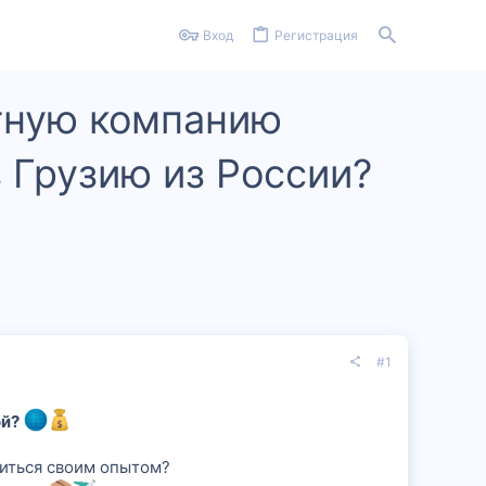
Вход
Регистрация
ртную компанию
 Грузию из России?
#1
ой?
елиться своим опытом?