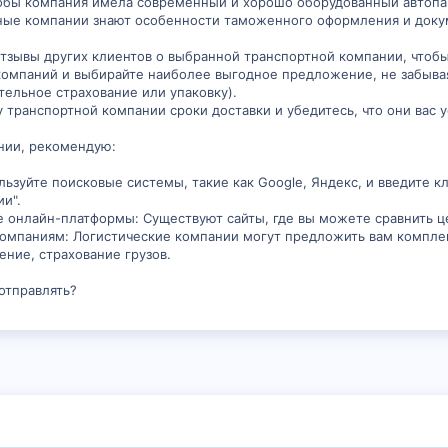
тобы компания имела современный и хорошо оборудованный автопа
ные компании знают особенности таможенного оформления и докум
отзывы других клиентов о выбранной транспортной компании, чтобы
компаний и выбирайте наиболее выгодное предложение, не забыва
тельное страхование или упаковку).
у транспортной компании сроки доставки и убедитесь, что они вас 
нии, рекомендую:
ьзуйте поисковые системы, такие как Google, Яндекс, и введите кл
и".
е онлайн-платформы: Существуют сайты, где вы можете сравнить ц
 компаниям: Логистические компании могут предложить вам компл
ние, страхование грузов.
отправлять?