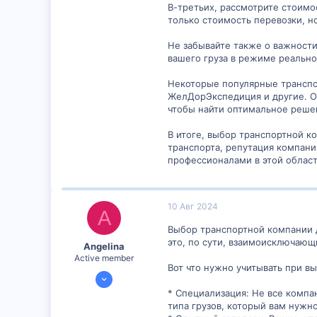
В-третьих, рассмотрите стоимо
только стоимость перевозки, 
Не забывайте также о важности
вашего груза в режиме реально
Некоторые популярные транспор
ЖелДорЭкспедиция и другие. О
чтобы найти оптимальное реше
В итоге, выбор транспортной к
транспорта, репутация компани
профессионалами в этой област
10 Авг 2024
A
Выбор транспортной компании д
это, по сути, взаимоисключающ
Angelina
Active member
Вот что нужно учитывать при в
24 Июл 2024
1,204
* Специализация: Не все комп
типа грузов, который вам нужно
2