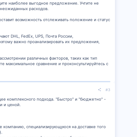
дите наиболее выгодное предложение. Учтите не
 неожиданных расходов.
оставит возможность отслеживать положение и статус
ают DHL, FedEx, UPS, Почта России,
оэтому важно проанализировать их предложения,
ассмотрении различных факторов, таких как тип
йте максимальное сравнение и проконсультируйтесь с
#3
щее комплексного подхода. "Быстро" и "бюджетно" -
и и ценой.
те компанию, специализирующуюся на доставке того
).