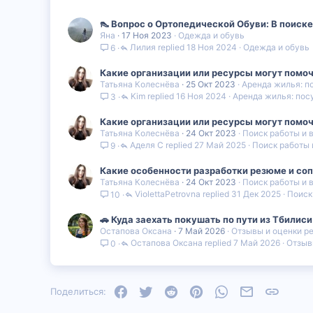
👠 Вопрос о Ортопедической Обуви: В поиске 
Яна
17 Ноя 2023
Одежда и обувь
Лилия
18 Ноя 2024
Одежда и обувь
6
Какие организации или ресурсы могут помоч
Татьяна Колеснёва
25 Окт 2023
Аренда жилья: п
Kim
16 Ноя 2024
Аренда жилья: пос
3
Какие организации или ресурсы могут помоч
Татьяна Колеснёва
24 Окт 2023
Поиск работы и 
Аделя С
27 Май 2025
Поиск работы 
9
Какие особенности разработки резюме и соп
Татьяна Колеснёва
24 Окт 2023
Поиск работы и 
ViolettaPetrovna
31 Дек 2025
Поиск
10
🚗 Куда заехать покушать по пути из Тбилиси
Остапова Оксана
7 Май 2026
Отзывы и оценки р
Остапова Оксана
7 Май 2026
Отзыв
0
Facebook
Twitter
Reddit
Pinterest
WhatsApp
Электронная
Ссылка
Поделиться: