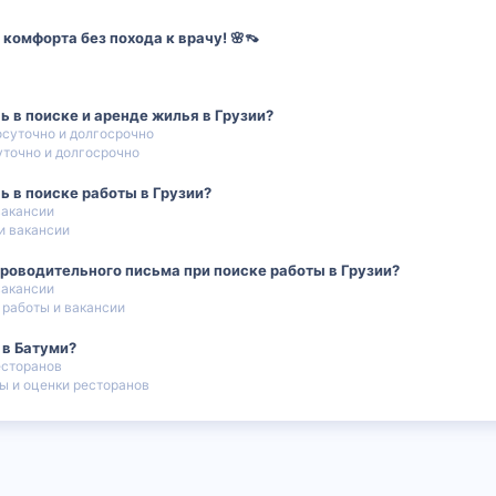
комфорта без похода к врачу! 🌸👡
ь в поиске и аренде жилья в Грузии?
осуточно и долгосрочно
уточно и долгосрочно
ь в поиске работы в Грузии?
вакансии
и вакансии
роводительного письма при поиске работы в Грузии?
вакансии
 работы и вакансии
 в Батуми?
есторанов
ы и оценки ресторанов
 почта