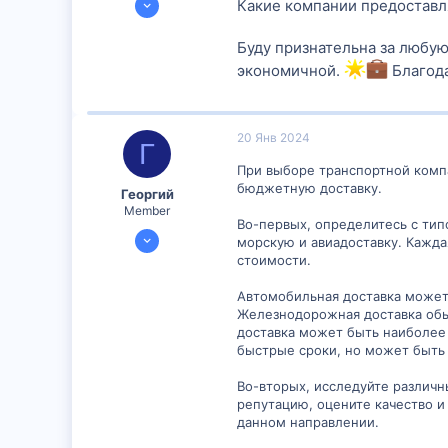
Какие компании предоставл
300
Буду признательна за любую
14
экономичной.
Благода
16
20 Янв 2024
Г
При выборе транспортной компа
бюджетную доставку.
Георгий
Member
Во-первых, определитесь с ти
16 Янв 2024
морскую и авиадоставку. Кажда
892
стоимости.
2
Автомобильная доставка может 
16
Железнодорожная доставка обы
доставка может быть наиболее 
быстрые сроки, но может быть
Во-вторых, исследуйте различн
репутацию, оцените качество и
данном направлении.