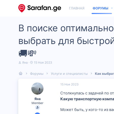
ГЛАВНАЯ
ФОРУМЫ
В поиске оптимально
выбрать для быстрой
🚚💸
А
Д
Яна
15 Ноя 2023
в
а
т
т
Форумы
Услуги и специалисты
Как выбрат
о
а
р
н
т
а
15 Ноя 2023
е
ч
м
а
Столкнулась с задачей по от
ы
л
Какую транспортную компа
Яна
а
Member
Может быть, у кого-то из в
14 Ноя 2023