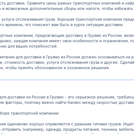
сть доставки. Сравните цены разных транспортных компаний и най
но и возможные дополнительные сборы или налоги, чтобы избежать
 услуги отслеживания груза. Хорошая транспортная компания пред
го времени, что поможет вам быть в курсе ситуации доставки.
тные компании, предлагающие доставку в Грузию из России, включ
днако, каждая компания имеет свои особенности и ограничения, п
ние для ваших потребностей.
омпании для доставки в Грузию из России должен основываться на р
и, стоимость доставки, услуга отслеживания груза и другие. Сдела
и, чтобы принять обоснованное и осознанное решение.
ля доставки из России в Грузию - это серьезное решение, требую
ие факторы, поэтому важно найти баланс между скоростью доставк
ыборе транспортной компании:
ании одинаково хорошо справляются с разными типами грузов. Ищи
 отправить (например, одежда, продукты питания, техника, мебель