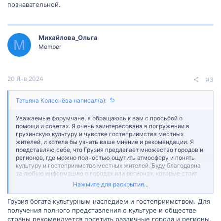
познавательной.
Михайлова_Ольга
М
Member
20 Янв 2024
#3
Татьяна Колеснёва написал(а):
Уважаемые форумчане, я обращаюсь к вам с просьбой о
помощи и советах. Я очень заинтересована в погружении в
грузинскую культуру и чувстве гостеприимства местных
жителей, и хотела бы узнать ваше мнение и рекомендации. Я
представляю себе, что Грузия предлагает множество городов и
регионов, где можно полностью ощутить атмосферу и понять
культуру и гостеприимство местных жителей. Буду благодарна
за любую информацию о городах или регионах, которые стоит
посетить, чтобы получить полное представление о грузинской
Нажмите для раскрытия...
культуре и гостеприимстве местных жителей. Мне интересны
как крупные города, так и маленькие городки или села, где
Грузия богата культурным наследием и гостеприимством. Для
можно наиболее интенсивно погрузиться в грузинскую
получения полного представления о культуре и обществе
атмосферу и узнать об их традициях и обычаях. Если у вас есть
страны рекомендуется посетить различные города и регионы.
личный опыт посещения или знания об интересных местах в