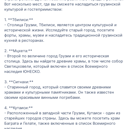
Вот несколько мест, где вы сможете насладиться грузинской
Грузии, я была бы очень благодарна за рассказ о своем опыте и
советы по выбору наиболее подходящих мест для получения
культурой и гостеприимством:
полного представления о грузинской культуре и
гостеприимстве местных жителей. Заранее благодарю вас за
1. **Тбилиси:**
вашу помощь и ценные советы!
- Столица Грузии, Тбилиси, является центром культурной и
исторической жизни. Исследуйте старый город, посетите
форты, храмы, музеи и насладитесь традиционной грузинской
кухней в ресторанах.
2. **Мцхета:**
- Второй по величине город Грузии и его историческая
столица. Здесь вы найдете древние храмы, в том числе собор
Светицховели, который включен в список Всемирного
наследия ЮНЕСКО.
3. **Сигнахи:**
- Старинный город, который славится своими древними
храмами и культурными памятниками. Он также известен
своими красивыми винными погребами.
4. **Кутаиси:**
- Расположенный в западной части Грузии, Кутаиси - один из
старейших городов страны. Здесь вы можете посетить храм
Баграта и Гелати, также включенные в список Всемирного
наследия.