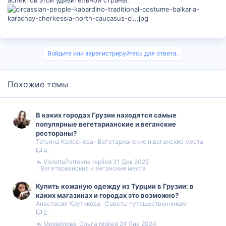
аспектов этой удивительной страны.
Войдите или зарегистрируйтесь для ответа.
Похожие темы
В каких городах Грузии находятся самые
популярные вегетарианские и веганские
рестораны?
Татьяна Колеснёва
Вегетарианские и веганские места
4
ViolettaPetrovna
31 Дек 2025
Вегетарианские и веганские места
Купить кожаную одежду из Турции в Грузии: в
каких магазинах и городах это возможно?
Анастасия Крутикова
Советы путешественникам
2
Михайлова_Ольга
24 Янв 2024