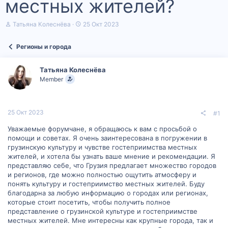
местных жителей?
А
Д
Татьяна Колеснёва
25 Окт 2023
в
а
т
т
Регионы и города
о
а
р
н
т
а
Татьяна Колеснёва
е
ч
Member
м
а
ы
л
а
25 Окт 2023
#1
Уважаемые форумчане, я обращаюсь к вам с просьбой о
помощи и советах. Я очень заинтересована в погружении в
грузинскую культуру и чувстве гостеприимства местных
жителей, и хотела бы узнать ваше мнение и рекомендации. Я
представляю себе, что Грузия предлагает множество городов
и регионов, где можно полностью ощутить атмосферу и
понять культуру и гостеприимство местных жителей. Буду
благодарна за любую информацию о городах или регионах,
которые стоит посетить, чтобы получить полное
представление о грузинской культуре и гостеприимстве
местных жителей. Мне интересны как крупные города, так и