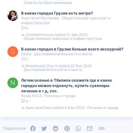
Советы путешественникам
В каких городах Грузии есть метро?
Анастасия Крутикова
Общественный транспорт и
инфраструктура
4
ViolettaPetrovna
31 Дек 2025
Общественный транспорт и инфраструктура
В каких городах в Грузии больше всего экскурсий?
S
Sasha
Достопримечательности и места
2
Михайлова_Ольга
22 Янв 2024
Достопримечательности и места
Летим осенью в Тбилиси скажите где в каких
N
городах можно отдохнуть, купить сувениры
лечение и т д, спс.
Natali.N333
Регионы и города
3
КристинаСпец
4 Фев 2024
Регионы и города
Facebook
Twitter
Reddit
Pinterest
WhatsApp
Электронная почта
Ссылка
Поделиться: