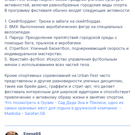
активностей, включая разнообразные городские виды спорта.
В программу фестиваля обычно входят следующие активности:
1. Скейтбординг: Трюки и забеги на скейтбордах.
2. BMX: Выполнение акробатических фигур на специальных
велосипедах.
3. Паркур: Преодоление препятствий городской среды с
помощью бега, прыжков и акробатики.
4. Стритбол: Уличный баскетбол, подчеркивающий скорость и
индивидуальное мастерство.
5. Фристайл-футбол: Искусство управления футбольным
мячом с использованием всех частей тела.
Кроме спортивных соревнований на Urban Fest часто
представлены и другие разновидности уличных дисциплин,
такие как брейк-данс, граффити и стрит-арт, что делает
фестиваль интересным для широкой аудитории и способствует
привлечению к активному образу жизни и занятию спортом.
Что посмотреть в Грузии - Сад Деда Эна в Тбилиcи, одно из
самых красивых мест для отдыха в дружеской компании. -
Madloba - Sarafan.GE
Елена68