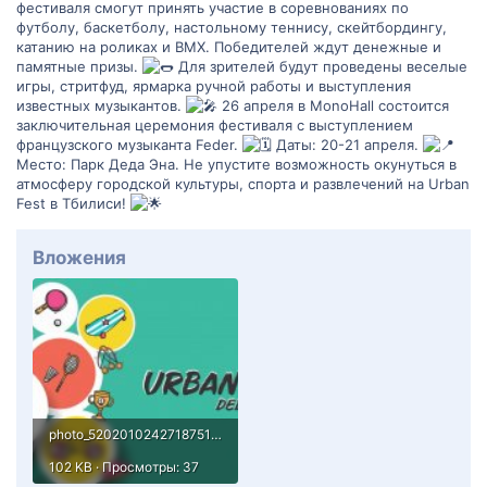
фестиваля смогут принять участие в соревнованиях по
футболу, баскетболу, настольному теннису, скейтбордингу,
катанию на роликах и BMX. Победителей ждут денежные и
памятные призы.
Для зрителей будут проведены веселые
игры, стритфуд, ярмарка ручной работы и выступления
известных музыкантов.
26 апреля в MonoHall состоится
заключительная церемония фестиваля с выступлением
французского музыканта Feder.
Даты: 20-21 апреля.
Место: Парк Деда Эна. Не упустите возможность окунуться в
атмосферу городской культуры, спорта и развлечений на Urban
Fest в Тбилиси!
Вложения
photo_5202010242718751884_y.jpg
102 KB · Просмотры: 37