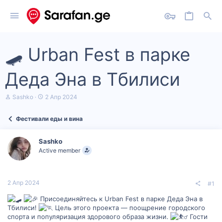
🛹 Urban Fest в парке
Деда Эна в Тбилиси
А
Д
Sashko
2 Апр 2024
в
а
т
т
Фестивали еды и вина
о
а
р
н
т
а
Sashko
е
ч
Active member
м
а
ы
л
а
2 Апр 2024
#1
Присоединяйтесь к Urban Fest в парке Деда Эна в
Тбилиси!
Цель этого проекта — поощрение городского
спорта и популяризация здорового образа жизни.
Гости