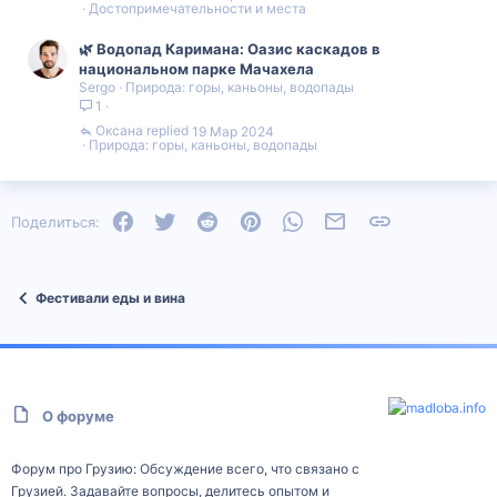
Достопримечательности и места
🌿 Водопад Каримана: Оазис каскадов в
национальном парке Мачахела
Sergo
Природа: горы, каньоны, водопады
1
Оксана
19 Мар 2024
Природа: горы, каньоны, водопады
Facebook
Twitter
Reddit
Pinterest
WhatsApp
Электронная почта
Ссылка
Поделиться:
Фестивали еды и вина
О форуме
Форум про Грузию: Обсуждение всего, что связано с
Грузией. Задавайте вопросы, делитесь опытом и