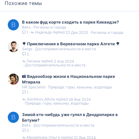
Похожие темы
В каком фуд корте сходить в парке Киквидзе?
B
Beks
Регионы и города
Надежда
23 Дек 2023
Регионы и города
1
🌳 Приключения в Веревочном парке Алгети 🌳
Sergo
Достопримечательности и места
2
Оксана
3 Апр 2024
Достопримечательности и места
📸 Видеообзор жизни в Национальном парке
Мтирала
HR Specialist
Природа: горы, каньоны, водопады
1
Gorshkov_Nikita
28 Янв 2024
Природа: горы, каньоны, водопады
Зимой кто-нибудь уже гулял в Дендропарке в
B
Батуми?
Beks
Достопримечательности и места
2
Михайлова_Ольга
22 Янв 2024