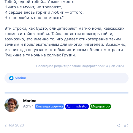
Тобой, одной тобой… Унынья моего
Ничто не мучит, не тревожит,
И сердце вновь горит и любит — оттого,
Что не любить оно не может."
Эти строки, как будто, олицетворяют магию ночи, кавказских
холмов и тайны любви. Тайна остается нераскрытой, и,
возможно, это именно то, что делает стихотворение таким
вечным и привлекательным для многих читателей. Возможно,
мы никогда не узнаем, кто был истинным объектом страсти
Пушкина в ту ночь на холмах Грузии.
Последнее редактирование модератором:
4 Дек 2023
Р
Marina
е
а
к
ц
Marina
и
и
Admin
Команда форума
Administrator
Модератор
:
2 Ноя 2023
#2