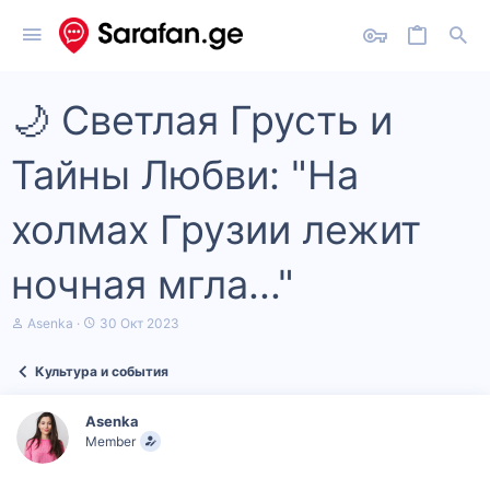
🌙 Светлая Грусть и
Тайны Любви: "На
холмах Грузии лежит
ночная мгла..."
А
Д
Asenka
30 Окт 2023
в
а
т
т
Культура и события
о
а
р
н
т
а
Asenka
е
ч
Member
м
а
ы
л
а