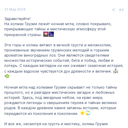
31 Мар 2024
#3
Здравствуйте!
На холмах Грузии лежит ночная мгла, словно покрывало,
прикрывающее тайны и мистическую атмосферу этой
прекрасной страны.
Эти горы и холмы витают в вечной грусти и меланхолии,
пронизанные звучанием грузинских мелодий и горьким
ароматом виноградных лоз. Они являются свидетелями
множества исторических событий, битв и побед, любви и
потерь. С каждым взглядом на них оживает сказочная история,
с каждым вздохом чувствуется дух древности и величия.
Ночная мгла над холмами Грузии скрывает не только тайны
прошлого, но и разгадки мистических загадок и любовных
историй. Здесь, под звездным небом, на краю мира,
рождаются легенды о свершениях героев и тайнах великих
родов. В каждом древнем камне затаены истории, которые
передаются из поколения в поколение.
И все же, несмотря на грусть и мистику, холмы Грузии