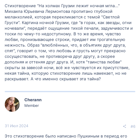
Стихотворение "На холмах Грузии лежит ночная мгла..."
Михаила Юрьевича Лермонтова пропитано глубокой
меланхолией, которая перекликается с темой "Светлой
Грусти". Картина ночной Грузии, где "в горах, как звезды, огни
ночевали", передаёт ощущение тихой печали, задумчивости и
тоски по чему-то недоступному. В то же время, чувство
любви, пронизывающее строки, придает им трогательную
нежность. Образ "влюблённых, что, в объятиях друг друга,
спят", говорит о том, что любовь и грусть могут прекрасно
сосуществовать, не противореча друг другу, а скорее
дополняя и оттеняя друг друга. И, хотя "таинства любви"
скрыты за завесой ночи, всё же чувствуется их присутствие,
некая тайна, которую стихотворение лишь намекает, но не
раскрывает. А что именно скрывает эта тайна?
Cherann
Member
31 Июл 2024
#6
Это стихотворение было написано Пушкиным в период его