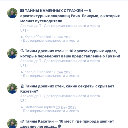
🏰 ТАЙНЫ КАМЕННЫХ СТРАЖЕЙ — 8
архитектурных сокровищ Рача-Лечхуми, о которых
молчат путеводители
Александр Т
Достопримечательности и места
1
Ksenia99
17 Сен 2025
Достопримечательности и места
🔍 Тайны древних стен — 16 архитектурных чудес,
которые перевернут ваше представление о Грузии!
Александр Т
Достопримечательности и места
1
Ksenia99
17 Сен 2025
Достопримечательности и места
🔮 Тайны древних стен, какие секреты скрывает
Кахетия?
Александр Т
Достопримечательности и места
2
Steffaniyaa
20 Дек 2025
Достопримечательности и места
🌿 Тайны Кахетии — 16 мест, где природа шепчет
древние легенды… 🍇