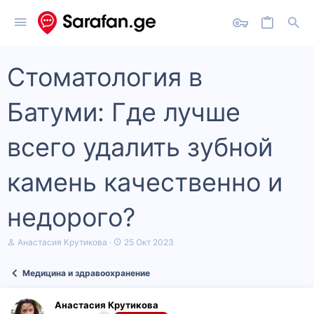
Стоматология в
Батуми: Где лучше
всего удалить зубной
камень качественно и
недорого?
А
Д
Анастасия Крутикова
25 Окт 2023
в
а
т
т
Медицина и здравоохранение
о
а
р
н
т
а
Анастасия Крутикова
е
ч