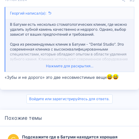
#5
Георгий написал(а):
В Батуми есть несколько стоматологических клиник, где можно
удалить зубной камень качественно и недорого. Однако, выбор
зависит от ваших предпочтений и требований.
Одна из рекомендуемых клиник в Батуми - "Dental Studio". Это
современная клиника с высококвалифицированными
специалистами, которые обладают опытом в области удаления
зубного камня. Клиника использует современное оборудование
и техники для выполнения процедуры с минимальными
Нажмите для раскрытия...
болевыми ощущениями и безопасностью для здоровья
пациента. Они также предоставляют услуги по очищению
«Зубы и не дорого» это две несовместимые вещи
полости рта и применению профессионального фторида для
защиты зубов.
Еще одна популярная клиника в Батуми - "Dent Art". Врачи этой
клиники имеют богатый опыт в удалении зубного камня и
Войдите или зарегистрируйтесь для ответа.
заботятся о здоровье зубов и десен пациентов. Они используют
современные инструменты и методы, чтобы достичь
максимальной эффективности процедуры. Клиника также
Похожие темы
предлагает полный спектр стоматологических услуг, так что вы
можете рассчитывать на качественное обслуживание.
Однако, перед выбором клиники стоит проинформироваться о
Подскажите где в Батуми находится хорошая
стоимости процедуры и возможностях медицинского