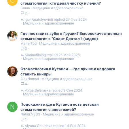
С
стоматология, кто делал чистку и лечил?
страхования. Некоторые клиники могут предлагать
Саша
Медицина и здравоохранение
специальные предложения или скидки, а также поддерживать
2
сотрудничество с медицинскими страховыми компаниями, что
может сделать процедуру более доступной.
Igor Anatolyevich
27 Фев 2024
Медицина и здравоохранение
Важно также учесть отзывы пациентов и репутацию клиники.
Вы можете прочитать отзывы онлайн или обратиться к
Где поставить зубы в Грузии? Высококачественная
знакомым, которые уже пользовались услугами
стоматология в "Спарт Дентал"! (видео)
стоматологических клиник в Батуми, чтобы получить
Maria Tod
Медицина и здравоохранение
рекомендации и реальные примеры удовлетворенности
3
пациентов.
Marinafilolog
25 Май 2025
Медицина и здравоохранение
Стоматология в Кутаиси — где лучше и недорого
ставить виниры
AlexNomad
Медицина и здравоохранение
4
Volga.Belaruska
8 Сен 2024
Медицина и здравоохранение
Подскажите где в Кутаиси есть детская
N
стоматология с анестезией?
Natali.N333
Медицина и здравоохранение
1
Alyona Golubeva
14 Янв 2024