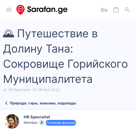
🌄 Путешествие в
Долину Тана:
Сокровище Горийского
Муниципалитета
А
Д
HR Specialist
28 Ноя 2023
в
а
т
т
Природа: горы, каньоны, водопады
о
а
р
н
т
а
HR Specialist
е
ч
Member
Команда форума
м
а
ы
л
а