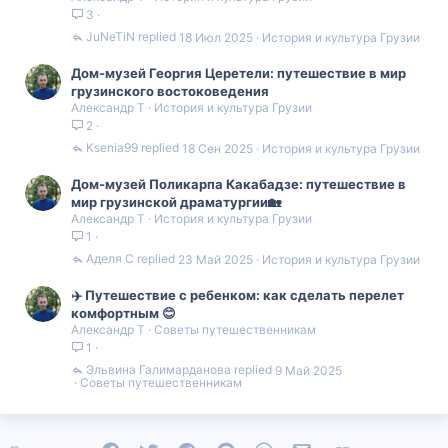
3
JuNeTiN
18 Июл 2025
История и культура Грузии
Дом-музей Георгия Церетели: путешествие в мир
грузинского востоковедения
Александр Т
История и культура Грузии
2
Ksenia99
18 Сен 2025
История и культура Грузии
Дом-музей Поликарпа Какабадзе: путешествие в
мир грузинской драматургии🏡
Александр Т
История и культура Грузии
1
Аделя С
23 Май 2025
История и культура Грузии
✈️ Путешествие с ребенком: как сделать перелет
комфортным 😊
Александр Т
Советы путешественникам
1
Эльвина Галимарданова
9 Май 2025
Советы путешественникам