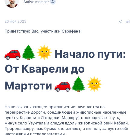
Active member
м
а
ы
л
а
26 Ноя 2023
#1
Приветствую Вас, участники Сарафана!
Начало пути:
От Кварели до
Мартоти
Наше захватывающее приключение начинается на
перекрестке дороги, соединяющей живописные населенные
пункты Кварели и Лагодехи. Маршрут прокладывает путь,
минуя село Узунтала и следуя вдоль живописной реки Кабали.
Природа вокруг вас буквально оживет, и вы почувствуете себя
настоящими исследователями.