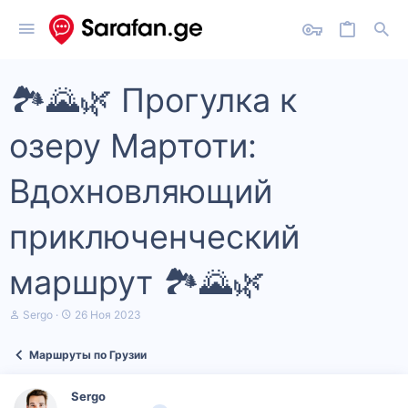
🏞️🌄🌿 Прогулка к
озеру Мартоти:
Вдохновляющий
приключенческий
маршрут 🏞️🌄🌿
А
Д
Sergo
26 Ноя 2023
в
а
т
т
Маршруты по Грузии
о
а
р
н
т
а
Sergo
е
ч