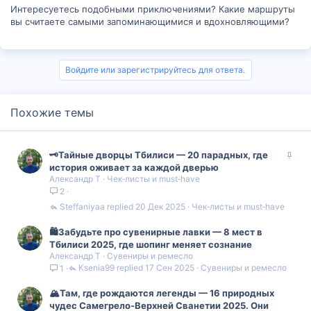
Интересуетесь подобными приключениями? Какие маршруты
вы считаете самыми запоминающимися и вдохновляющими?
Войдите или зарегистрируйтесь для ответа.
Похожие темы
З
🗝️Тайные дворцы Тбилиси — 20 парадных, где
а
история оживает за каждой дверью
Александр Т
Чек‑листы и must‑have
к
2
р
е
Steffaniyaa
20 Дек 2025
Чек‑листы и must‑have
п
л
🛍️Забудьте про сувенирные лавки — 8 мест в
е
Тбилиси 2025, где шопинг меняет сознание
н
Александр Т
Сувениры и ремесло
о
Ksenia99
17 Сен 2025
Сувениры и ремесло
1
🏔️Там, где рождаются легенды — 16 природных
чудес Самегрело-Верхней Сванетии 2025. Они