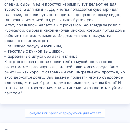
специи, сыры, мёд и простую керамику тут делают не для
туристов, а для жизни. Да, иногда попадается сувенир «для
галочки», но если чуть поговорить с продавцом, сразу видно,
где вещь с историей, а где пыльная бутафория.
Я тут, признаюсь, налётом и с рюкзаком, но всегда уезжаю с
чурчхелой, сыром и какой-нибудь миской, которая потом дома
работает как якорь памяти. Из декоративного искусства
реально стоит смотреть:
– глиняную посуду и кувшины,
– текстиль с ручной вышивкой,
– деревянные штуки без лака и глянца.
Контр-оговорка простая: если ждёте музейное качество,
рынок может разочаровать, это всё-таки живая среда. Зато
рынок — как хорошо сваренный суп: ингредиенты простые, но
вкус держится долго. Вам важнее привезти что-то съедобное
или вещь, которая будет годами напоминать, где вы были? И
готовы ли вы торговаться или хотите молча заплатить и уйти с
пакетом?
Войдите или зарегистрируйтесь для ответа.