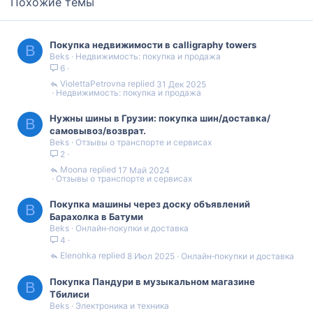
Похожие темы
Покупка недвижимости в calligraphy towers
B
Beks
Недвижимость: покупка и продажа
6
ViolettaPetrovna
31 Дек 2025
Недвижимость: покупка и продажа
Нужны шины в Грузии: покупка шин/доставка/
B
самовывоз/возврат.
Beks
Отзывы о транспорте и сервисах
2
Moona
17 Май 2024
Отзывы о транспорте и сервисах
Покупка машины через доску объявлений
B
Барахолка в Батуми
Beks
Онлайн‑покупки и доставка
4
Elenohka
8 Июл 2025
Онлайн‑покупки и доставка
Покупка Пандури в музыкальном магазине
B
Тбилиси
Beks
Электроника и техника