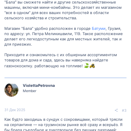
"Бала" вы сможете найти и другие сельскохозяйственные
машины, включая мини-комбайны. Это делает их магазином
"все в одном" для всех ваших потребностей в области
сельского хозяйства и строительства.
Магазин "Бала" удобно расположен в городе
Батуми
, Грузия,
по адресу: ул. Петра Меликишвили, 119. Такое расположение
делает его легкодоступным как для местных жителей, так и
для приезжих.
Приходите и ознакомьтесь с их обширным ассортиментом
товаров для дома и сада, здесь вы наверняка найдете
газонокосилку. работающую на топливе!
ViolettaPetrovna
Member
31 Дек 2025
#3
Как будто заходишь в сундук с сокровищами, который трясли
на серпантине — на грузинском рынке всё сразу и всерьёз. Я
бы брала съедобное и рукотворное без лишних раздумий: