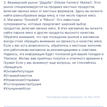
3. Фермерский рынок "Дидубе" (Didube Farmers' Market): Этот
рынок специализируется на продаже местных продуктов,
включая свежее мясо от местных фермеров. Здесь вы можете
найти разнообразные виды мяса, в том числе парное мясо.
4. Магазины "Goodwill" и "Nikora": Это известные
супермаркеты, которые предлагают широкий выбор
продуктов, включая свежее мясо. В этих магазинах вы можете
найти парное мясо и другие продукты высокого качества.
Обратите внимание, что при посещении рынков и магазинов
всегда стоит обращать внимание на свежесть и качество мяса.
Если у вас есть возможность, обратитесь к местным жителям
или работникам магазинов за рекомендациями и советами.
Надеюсь, эта информация будет полезной для вашей поездки в
Тбилиси. Желаю вам приятных покупок и отличного времени в
Грузии! Если у вас возникнут еще вопросы, не стесняйтесь
обращаться.
#ОнлайнРепутация
#ОтзывыКлиентов
#УправлениеОтзывами
#ГостеприимствоГрузия
#УлучшениеУслуг
Последнее редактирование:
20 Янв 2024