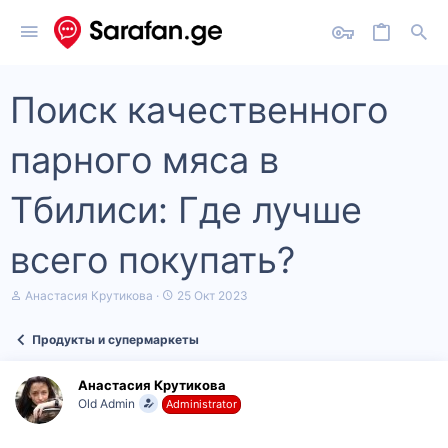
Поиск качественного
парного мяса в
Тбилиси: Где лучше
всего покупать?
А
Д
Анастасия Крутикова
25 Окт 2023
в
а
т
т
Продукты и супермаркеты
о
а
р
н
т
а
Анастасия Крутикова
е
ч
Old Admin
Administrator
м
а
ы
л
а