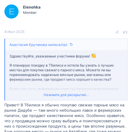
Elenohka
E
Member
8 Июл 2025
#3
Анастасия Крутикова написал(а):
Здравствуйте, уважаемые участники форума!
Я планирую поездку в Тбилиси и хотела бы узнать о лучших
местах для покупки свежего парного мяса. Можете ли вы
порекомендовать надежные мясные рынки, магазины или
фермерские рынки, где продают мясо хорошего качества?
Если у вас есть информация о местах продажи качественного
парного мяса в Тбилиси или опыт покупки такого мяса, я была
Нажмите для раскрытия...
бы очень признательна за вашу помощь. Ваши советы и
рекомендации могут быть полезными не только для меня, но и
Привет! В Тбилиси я обычно покупаю свежие парные мясо на
для других участников форума, планирующих посещение
рынке Дидубе — там много небольших лавок и фермерских
Тбилиси.
палаток, где продают качественное мясо. Особенно нравится,
что у продавцов можно сразу выбрать и поинтересоваться у
Большое спасибо заранее за любую информацию и советы!
них о происхождении продукта, а цены там вполне разумные.
Еще хорошее место — рынок на Авлабаре, где тоже можно