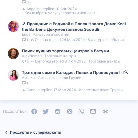
3
Angelina
10 Авг 2024
Как выбрать услугу: советы и чек‑листы
🎵 Прощание с Родиной и Поиск Нового Дома: Keel
the Barber в Документальном Эссе 🏔
Erica
Культура и события
Оксана
24 Мар 2024
Культура и события
1
Поиск лучших торговых центров в Батуми
AlexNomad
Торговые центры
Elenohka
8 Июл 2025
Торговые центры
6
Трагедия семьи Каладзе: Поиск и Правосудие 🕵️‍♂️🔍
Asenka
Известные люди Грузии
1
Оксана
17 Мар 2024
Известные люди Грузии
Facebook
Twitter
Reddit
Pinterest
WhatsApp
Электронная почта
Ссылка
Поделиться:
Продукты и супермаркеты