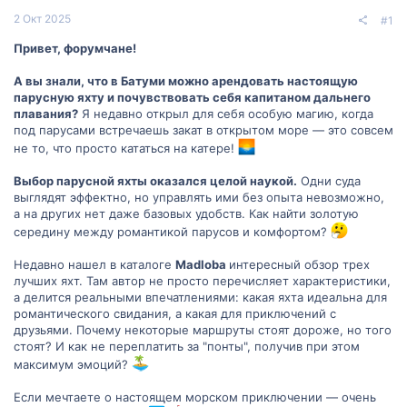
2 Окт 2025
#1
Привет, форумчане!
А вы знали, что в Батуми можно арендовать настоящую
парусную яхту и почувствовать себя капитаном дальнего
плавания?
Я недавно открыл для себя особую магию, когда
под парусами встречаешь закат в открытом море — это совсем
не то, что просто кататься на катере!
Выбор парусной яхты оказался целой наукой.
Одни суда
выглядят эффектно, но управлять ими без опыта невозможно,
а на других нет даже базовых удобств. Как найти золотую
середину между романтикой парусов и комфортом?
Недавно нашел в каталоге
Madloba
интересный обзор трех
лучших яхт. Там автор не просто перечисляет характеристики,
а делится реальными впечатлениями: какая яхта идеальна для
романтического свидания, а какая для приключений с
друзьями. Почему некоторые маршруты стоят дороже, но того
стоят? И как не переплатить за "понты", получив при этом
максимум эмоций?
Если мечтаете о настоящем морском приключении — очень