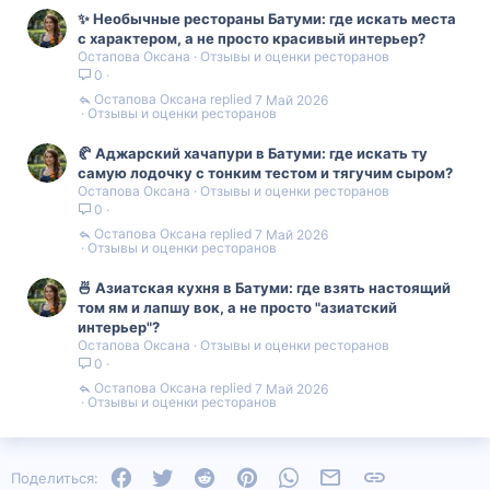
✨ Необычные рестораны Батуми: где искать места
с характером, а не просто красивый интерьер?
Остапова Оксана
Отзывы и оценки ресторанов
0
Остапова Оксана
7 Май 2026
Отзывы и оценки ресторанов
🥐 Аджарский хачапури в Батуми: где искать ту
самую лодочку с тонким тестом и тягучим сыром?
Остапова Оксана
Отзывы и оценки ресторанов
0
Остапова Оксана
7 Май 2026
Отзывы и оценки ресторанов
🍜 Азиатская кухня в Батуми: где взять настоящий
том ям и лапшу вок, а не просто "азиатский
интерьер"?
Остапова Оксана
Отзывы и оценки ресторанов
0
Остапова Оксана
7 Май 2026
Отзывы и оценки ресторанов
Facebook
Twitter
Reddit
Pinterest
WhatsApp
Электронная почта
Ссылка
Поделиться: