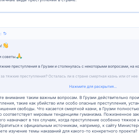
:
а!
 советы.
яжкие преступления в Грузии и столкнулась с некоторыми вопросами, на к
 за тяжкие преступления? Осталась ли в стране смертная казнь или от нее
Нажмите для раскрытия...
этим вопросам или вы можете рекомендовать надежные источники, где я мо
ете внимание таким важным вопросам. В Грузии действительно про
упления, такие как убийство или особо опасные преступления, уста
!
ишения свободы. Что касается смертной казни, в Грузии полностью 
что соответствует мировым тенденциям гуманизма. Пожизненное за
его назначают в тех случаях, когда преступление особенно тяжкое 
ратиться к официальным источникам, например, к сайту Министерс
аете изучение темы наказаний для какого-то конкретного проекта?