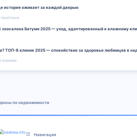
де история оживает за каждой дверью
 must‑have
4 зоосалона Батуми 2025 — уход, адаптированный к влажному кл
ара? ТОП-8 клиник 2025 — спокойствие за здоровье любимцев в н
 клиники
 почта
просы по недвижимости
Навигация