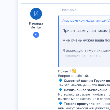
17 Июл 2025
И
Анастасия Крутикова написал(а)
Изольда
Member
Привет всем участникам 
17 Июл 2025
30
Мне очень нужна ваша по
0
Я исследую тему наказани
6
однозначные ответы.
Какое наказание грозит в 
большинстве стран? Дают
Привет!
Вопрос серьёзный.
Смертной казни в Грузии не
Если у вас есть информац
Так что максимум — это
пожизн
очень признательна!
Пожизненное заключение —
Но только за самые тяжёлые пр
высшая мера наказания в совре
Заранее спасибо за ваши 
Тяжкие преступления
(в по
ним могут относиться убийства