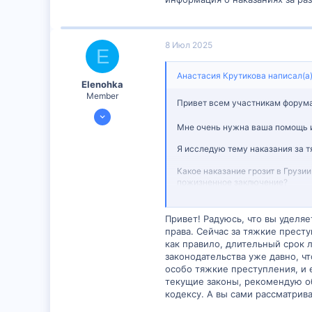
8 Июл 2025
E
Анастасия Крутикова написал(а)
Elenohka
Member
Привет всем участникам форум
7 Июл 2025
Мне очень нужна ваша помощь и
298
0
Я исследую тему наказания за т
16
Какое наказание грозит в Грузии
пожизненное заключение?
Если у вас есть информация по 
Привет! Радуюсь, что вы уделя
права. Сейчас за тяжкие прест
Заранее спасибо за ваши ответы
как правило, длительный срок л
законодательства уже давно, 
особо тяжкие преступления, и 
текущие законы, рекомендую об
кодексу. А вы сами рассматрив