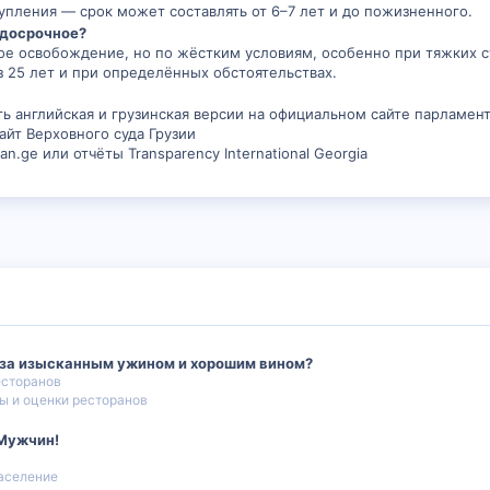
тупления — срок может составлять от 6–7 лет и до пожизненного.
-досрочное?
е освобождение, но по жёстким условиям, особенно при тяжких с
з 25 лет и при определённых обстоятельствах.
ть английская и грузинская версии на официальном сайте парламент
айт Верховного суда Грузии
.ge или отчёты Transparency International Georgia
и за изысканным ужином и хорошим вином?
есторанов
ы и оценки ресторанов
 Мужчин!
аселение