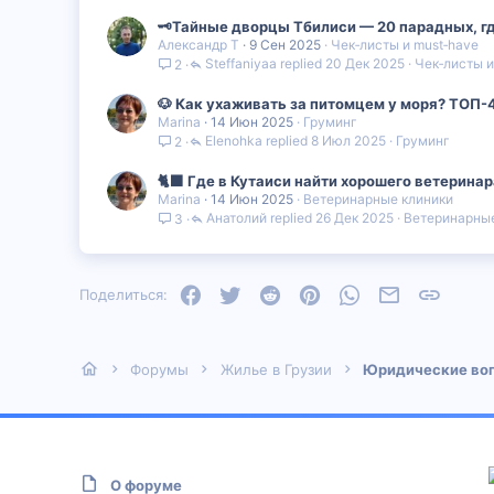
🗝️Тайные дворцы Тбилиси — 20 парадных, г
Александр Т
9 Сен 2025
Чек‑листы и must‑have
Steffaniyaa
20 Дек 2025
Чек‑листы и
2
🐶 Как ухаживать за питомцем у моря? ТОП-
Marina
14 Июн 2025
Груминг
Elenohka
8 Июл 2025
Груминг
2
🐈‍⬛ Где в Кутаиси найти хорошего ветерин
Marina
14 Июн 2025
Ветеринарные клиники
Анатолий
26 Дек 2025
Ветеринарные
3
Facebook
Twitter
Reddit
Pinterest
WhatsApp
Электронная
Ссылка
Поделиться:
Форумы
Жилье в Грузии
Юридические во
О форуме