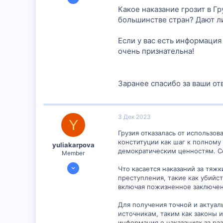
323
Какое наказание грозит в Гр
30
большинстве стран? Дают л
28
Если у вас есть информация
очень признательна!
Заранее спасибо за ваши от
3 Дек 2023
Y
Грузия отказалась от использов
конституции как шаг к полному
yuliakarpova
демократическим ценностям. Се
Member
29 Ноя 2023
Что касается наказаний за тяж
299
преступления, такие как убийс
включая пожизненное заключен
14
16
Для получения точной и актуал
источникам, таким как законы 
информация о наказаниях за ра