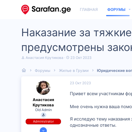
ГЛАВНАЯ
ФОРУМЫ
Наказание за тяжкие
предусмотрены зако
А
Д
Анастасия Крутикова
23 Окт 2023
в
а
т
т
Форумы
Жилье в Грузии
Юридические во
о
а
р
н
т
а
23 Окт 2023
е
ч
м
а
Привет всем участникам фо
ы
л
Анастасия
а
Крутикова
Мне очень нужна ваша помо
Old Admin
Я исследую тему наказания 
Administrator
однозначные ответы.
11 Окт 2023