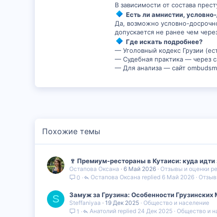
В зависимости от состава прес
Есть ли амнистии, условно
Да, возможно условно-досрочно
допускается не ранее чем чере
Где искать подробнее?
— Уголовный кодекс Грузии (ес
— Судебная практика — через с
— Для анализа — сайт ombudsman
Похожие темы
🍷 Премиум-рестораны в Кутаиси: куда идт
Остапова Оксана
6 Май 2026
Отзывы и оценки р
Остапова Оксана
6 Май 2026
Отзыв
0
Замуж за Грузина: Особенности Грузинских
S
Steffaniyaa
19 Дек 2025
Общество и население
Анатолий
24 Дек 2025
Общество и н
1