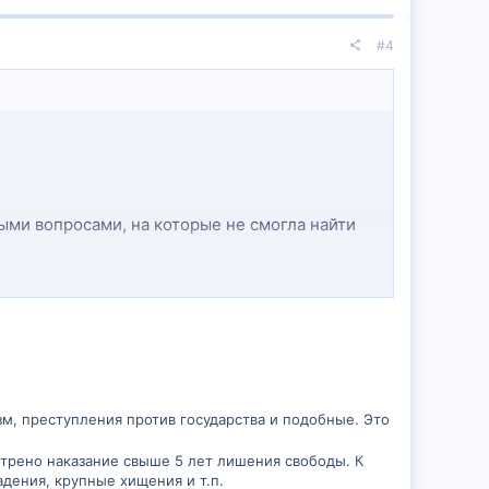
#4
рыми вопросами, на которые не смогла найти
ая казнь или от нее отказались, как и в
 источники, где я могу узнать больше, буду
м, преступления против государства и подобные. Это
отрено наказание свыше 5 лет лишения свободы. К
дения, крупные хищения и т.п.