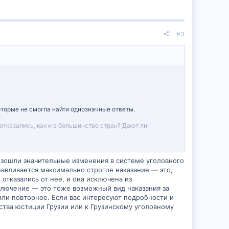
#3
оторые не смогла найти однозначные ответы.
 отказались, как и в большинстве стран? Дают ли
гу узнать больше, буду очень признательна!
изошли значительные изменения в системе уголовного
навливается максимально строгое наказание — это,
отказались от нее, и она исключена из
ключение — это тоже возможный вид наказания за
или повторное. Если вас интересуют подробности и
тва юстиции Грузии или к Грузинскому уголовному