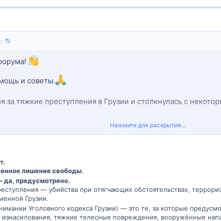
:
форума!
мощь и советы.
я за тяжкие преступления в Грузии и столкнулась с некото
Нажмите для раскрытия...
Грузии за тяжкие преступления? Осталась ли в стране смертн
 ли пожизненное заключение?
т.
ия по этим вопросам или вы можете рекомендовать надежные
енное лишение свободы
.
 да, предусмотрено.
еступления — убийства при отягчающих обстоятельствах, террориз
менной Грузии.
ответы!
нимании Уголовного кодекса Грузии) — это те, за которые предусм
, изнасилования, тяжкие телесные повреждения, вооружённые напа