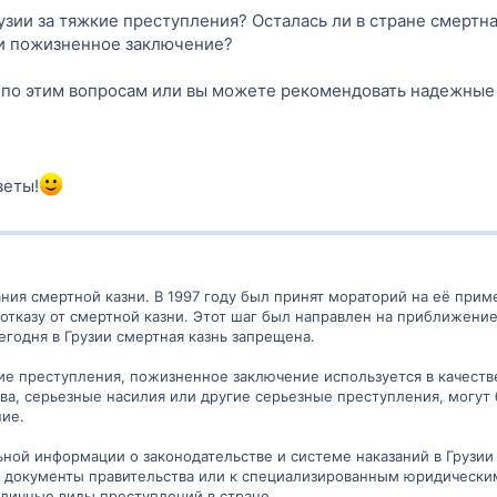
узии за тяжкие преступления? Осталась ли в стране смертная
и пожизненное заключение?
 по этим вопросам или вы можете рекомендовать надежные и
веты!
ания смертной казни. В 1997 году был принят мораторий на её приме
 отказу от смертной казни. Этот шаг был направлен на приближени
годня в Грузии смертная казнь запрещена.
кие преступления, пожизненное заключение используется в качеств
тва, серьезные насилия или другие серьезные преступления, могу
ие.
ьной информации о законодательстве и системе наказаний в Грузи
и документы правительства или к специализированным юридическим
зличные виды преступлений в стране.