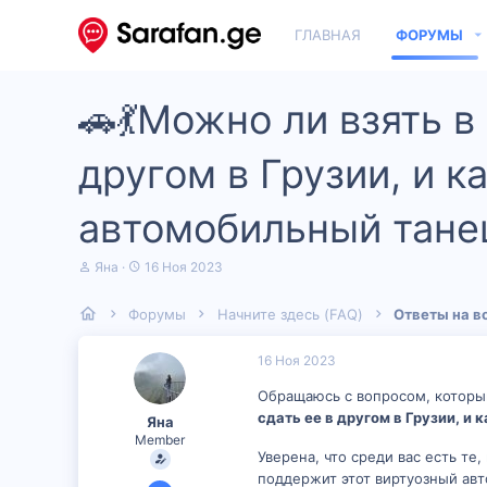
ГЛАВНАЯ
ФОРУМЫ
🚗💃Можно ли взять в
другом в Грузии, и 
автомобильный танец
А
Д
Яна
16 Ноя 2023
в
а
т
т
Форумы
Начните здесь (FAQ)
Ответы на в
о
а
р
н
т
а
16 Ноя 2023
е
ч
м
а
Обращаюсь с вопросом, который
ы
л
сдать ее в другом в Грузии, 
Яна
а
Member
Уверена, что среди вас есть те
поддержит этот виртуозный ав
14 Ноя 2023