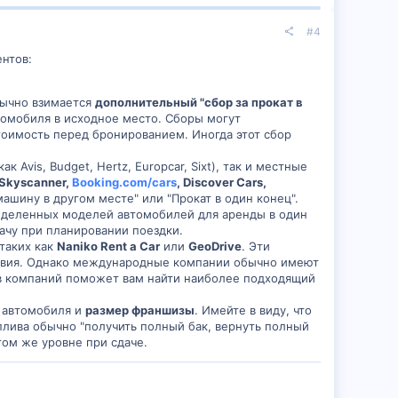
#4
нтов:
бычно взимается
дополнительный "сбор за прокат в
томобиля в исходное место. Сборы могут
стоимость перед бронированием. Иногда этот сбор
Avis, Budget, Hertz, Europcar, Sixt), так и местные
Skyscanner,
Booking.com/cars
, Discover Cars,
ашину в другом месте" или "Прокат в один конец".
еделенных моделей автомобилей для аренды в один
ачу при планировании поездки.
таких как
Naniko Rent a Car
или
GeoDrive
. Эти
ловия. Однако международные компании обычно имеют
ов компаний поможет вам найти наиболее подходящий
автомобиля и
размер франшизы
. Имейте в виду, что
плива обычно "получить полный бак, вернуть полный
том же уровне при сдаче.