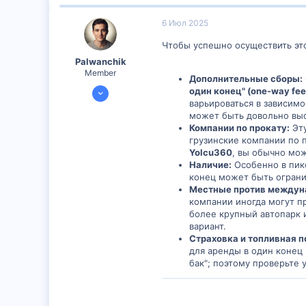
6 Июл 2025
Чтобы успешно осуществить это
Palwanchik
Member
Дополнительные сборы:
5 Июл 2025
один конец" (one-way fee
варьироваться в зависимо
299
может быть довольно выс
0
Компании по прокату:
Эту
16
грузинские компании по 
Yolcu360
, вы обычно мож
29
Наличие:
Особенно в пик
конец может быть огран
Местные против междун
компании иногда могут п
более крупный автопарк 
вариант.
Страховка и топливная п
для аренды в один конец
бак"; поэтому проверьте 