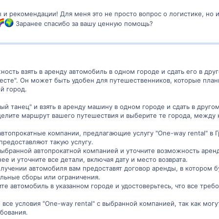
 и рекомендации! Для меня это не просто вопрос о логистике, но и
Заранее спасибо за вашу ценную помощь?
ность взять в аренду автомобиль в одном городе и сдать его в друг
месте". Он может быть удобен для путешественников, которые план
й город.
й танец" и взять в аренду машину в одном городе и сдать в друг
делите маршрут вашего путешествия и выберите те города, между 
 автопрокатные компании, предлагающие услугу "One-way rental" 
предоставляют такую услугу.
 выбранной автопрокатной компанией и уточните возможность арен
е и уточните все детали, включая дату и место возврата.
олучении автомобиля вам предоставят договор аренды, в котором б
ельные сборы или ограничения.
тите автомобиль в указанном городе и удостоверьтесь, что все тре
все условия "One-way rental" с выбранной компанией, так как мог
бования.