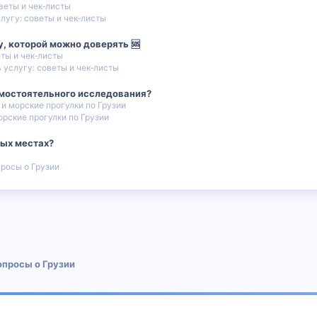
веты и чек‑листы
лугу: советы и чек‑листы
у, которой можно доверять 🆘
еты и чек‑листы
 услугу: советы и чек‑листы
амостоятельного исследования?
 и морские прогулки по Грузии
орские прогулки по Грузии
ных местах?
росы о Грузии
 почта
опросы о Грузии