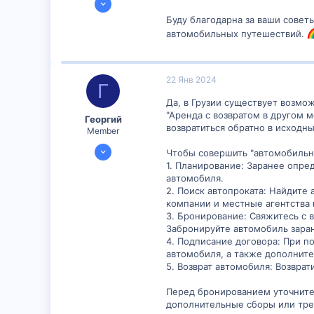
300
Буду благодарна за ваши советы
14
автомобильных путешествий.
16
22 Янв 2024
Г
Да, в Грузии существует возмож
"Аренда с возвратом в другом 
Георгий
возвратиться обратно в исходны
Member
16 Янв 2024
Чтобы совершить "автомобильны
892
1. Планирование: Заранее опре
автомобиля.
2
2. Поиск автопроката: Найдите
16
компании и местные агентства 
3. Бронирование: Свяжитесь с
Забронируйте автомобиль заране
4. Подписание договора: При п
автомобиля, а также дополнит
5. Возврат автомобиля: Возвра
Перед бронированием уточните 
дополнительные сборы или тре