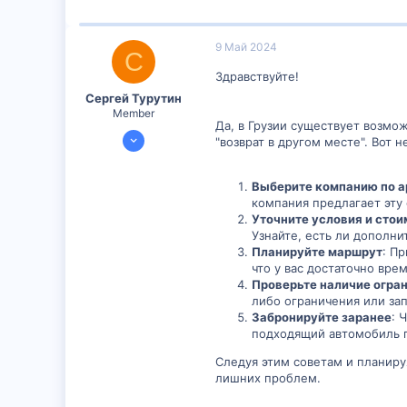
9 Май 2024
С
Здравствуйте!
Сергей Турутин
Member
Да, в Грузии существует возмож
8 Май 2024
"возврат в другом месте". Вот
301
0
Выберите компанию по 
16
компания предлагает эту
Уточните условия и стои
Узнайте, есть ли дополни
Планируйте маршрут
: П
что у вас достаточно вре
Проверьте наличие огра
либо ограничения или за
Забронируйте заранее
: 
подходящий автомобиль 
Следуя этим советам и планиру
лишних проблем.