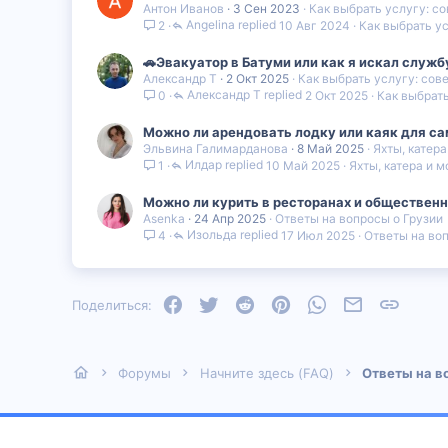
Антон Иванов
3 Сен 2023
Как выбрать услугу: со
Angelina
10 Авг 2024
Как выбрать ус
2
🚗Эвакуатор в Батуми или как я искал служб
Александр Т
2 Окт 2025
Как выбрать услугу: сов
Александр Т
2 Окт 2025
Как выбрать
0
Можно ли арендовать лодку или каяк для с
Эльвина Галимарданова
8 Май 2025
Яхты, катера
Илдар
10 Май 2025
Яхты, катера и м
1
Можно ли курить в ресторанах и обществен
Asenka
24 Апр 2025
Ответы на вопросы о Грузии
Изольда
17 Июл 2025
Ответы на воп
4
Facebook
Twitter
Reddit
Pinterest
WhatsApp
Электронная
Ссылка
Поделиться:
Форумы
Начните здесь (FAQ)
Ответы на в