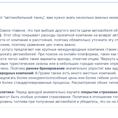
т "автомобильный танец", вам нужно знать несколько важных моме
Самое главное, что при выборе другого места сдачи автомобиля о
)
. Этот сбор покрывает расходы прокатной компании на возврат ав
сти от компании и расстояния, поэтому обязательно уточните эту 
оким, поэтому сравнение цен очень важно.
 услугу предлагают как крупные международные компании (такие как 
прокату автомобилей. При поиске на онлайн-платформах, таких как
ете легко найти такие варианты аренды, отметив опцию "Вернуть м
овые туристические сезоны или в небольших городах наличие опр
ичено. Поэтому
раннее бронирование
значительно упростит вам зад
ародных компаний:
В Грузии также есть много местных компаний, 
редлагать более конкурентоспособные цены или более гибкие ус
и более стандартизированные процессы. Рассмотрение обоих тип
олитика:
Перед арендой внимательно изучите
покрытие страховки
 могут быть особые условия страхования. Политика в отношении то
уровень топлива при получении автомобиля и убедитесь, что он на 