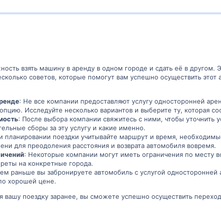
ность взять машину в аренду в одном городе и сдать её в другом. 
 несколько советов, которые помогут вам успешно осуществить этот
аренде
: Не все компании предоставляют услугу односторонней арен
 опцию. Исследуйте несколько вариантов и выберите ту, которая с
мость
: После выбора компании свяжитесь с ними, чтобы уточнить у
тельные сборы за эту услугу и какие именно.
ри планировании поездки учитывайте маршрут и время, необходимые
мени для преодоления расстояния и возврата автомобиля вовремя.
ничений
: Некоторые компании могут иметь ограничения по месту во
преты на конкретные города.
Чем раньше вы забронируете автомобиль с услугой односторонней 
по хорошей цене.
я вашу поездку заранее, вы сможете успешно осуществить переход 