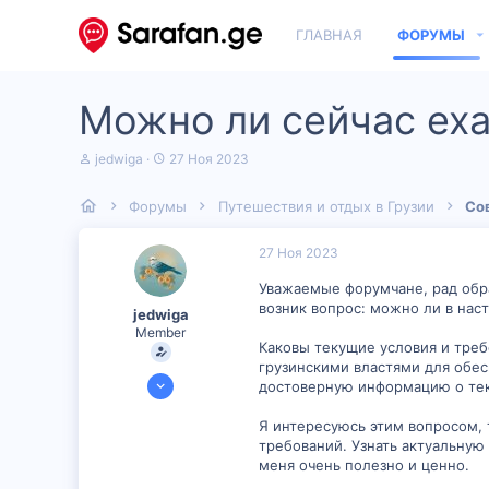
ГЛАВНАЯ
ФОРУМЫ
Можно ли сейчас еха
А
Д
jedwiga
27 Ноя 2023
в
а
т
т
Форумы
Путешествия и отдых в Грузии
Со
о
а
р
н
т
а
27 Ноя 2023
е
ч
м
а
Уважаемые форумчане, рад обра
ы
л
возник вопрос: можно ли в нас
jedwiga
а
Member
Каковы текущие условия и треб
грузинскими властями для обес
2 Ноя 2023
достоверную информацию о тек
207
Я интересуюсь этим вопросом, 
5
требований. Узнать актуальну
16
меня очень полезно и ценно.