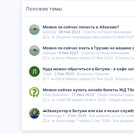
Похожие темы
Можно ли сейчас попасть в Абхазию?
jedwiga
28 Ноя 2023
Советы путешественникам
Эльвина Галимарданова
10 Май 202
5
Можно ли сейчас ехать в Грузию на машине 
jedwiga
6 Ноя 2023
Советы путешественникам
Elena Mladan
31 Янв 2024
Советы п
2
Куда можно обратиться в Батуми - в кафе зап
Лари
2 Сен 2023
Вопросы о Батуми
Elena Mladan
24 Янв 2024
Вопросы о
1
Можно сейчас купить онлайн билеты ЖД Тбил
Chat_Questions
17 Июл 2023
Общественный транс
JuNeTiN
19 Июл 2025
Общественный
3
🚗Эвакуатор в Батуми или как я искал служб
Александр Т
2 Окт 2025
Как выбрать услугу: сов
Александр Т
2 Окт 2025
Как выбрать
0