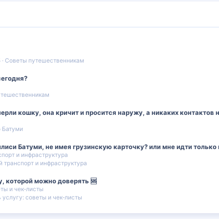
5
Советы путешественникам
сегодня?
утешественникам
ерли кошку, она кричит и просится наружу, а никаких контактов н
 Батуми
иси Батуми, не имея грузинскую карточку? или мне идти только 
порт и инфраструктура
 транспорт и инфраструктура
у, которой можно доверять 🆘
еты и чек‑листы
 услугу: советы и чек‑листы