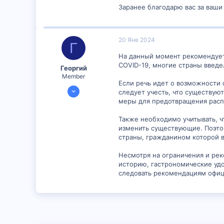
Заранее благодарю вас за ваши
20 Янв 2024
Г
На данный момент рекомендуетс
COVID-19, многие страны введе
Георгий
Member
Если речь идет о возможности 
16 Янв 2024
следует учесть, что существую
892
меры для предотвращения расп
2
Также необходимо учитывать, ч
16
изменить существующие. Поэто
страны, гражданином которой в
Несмотря на ограничения и рек
историю, гастрономические уд
следовать рекомендациям офици