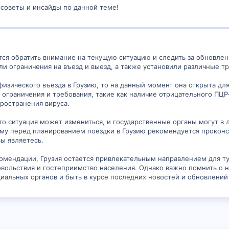
 советы и инсайды по данной теме!
я обратить внимание на текущую ситуацию и следить за обновлени
ли ограничения на въезд и выезд, а также установили различные т
физического въезда в Грузию, то на данный момент она открыта дл
т ограничения и требования, такие как наличие отрицательного ПЦР
ространения вируса.
то ситуация может измениться, и государственные органы могут в
му перед планированием поездки в Грузию рекомендуется проконс
ы являетесь.
омендации, Грузия остается привлекательным направлением для ту
овольствия и гостеприимство населения. Однако важно помнить о 
альных органов и быть в курсе последних новостей и обновлений 