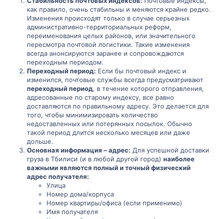
Стабильность почтовых индексов:
Почтовые индексы,
г
г
как правило, очень стабильны и меняются крайне редко.
Изменения происходят только в случае серьезных
о
о
административно-территориальных реформ,
переименования целых районов, или значительного
л
л
пересмотра почтовой логистики. Такие изменения
всегда анонсируются заранее и сопровождаются
о
о
переходным периодом.
Переходный период:
Если бы почтовый индекс и
с
с
изменился, почтовые службы всегда предусматривают
переходный период
, в течение которого отправления,
адресованные по старому индексу, все равно
доставляются по правильному адресу. Это делается для
того, чтобы минимизировать количество
недоставленных или потерянных посылок. Обычно
такой период длится несколько месяцев или даже
дольше.
Основная информация – адрес:
Для успешной доставки
груза в Тбилиси (и в любой другой город)
наиболее
важными являются полный и точный физический
адрес получателя:
Улица
Номер дома/корпуса
Номер квартиры/офиса (если применимо)
Имя получателя