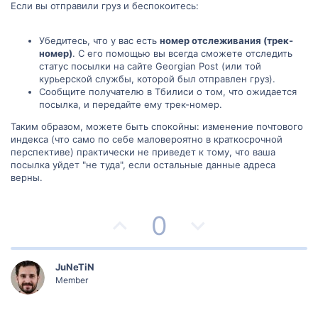
Если вы отправили груз и беспокоитесь:
Убедитесь, что у вас есть
номер отслеживания (трек-
номер)
. С его помощью вы всегда сможете отследить
статус посылки на сайте Georgian Post (или той
курьерской службы, которой был отправлен груз).
Сообщите получателю в Тбилиси о том, что ожидается
посылка, и передайте ему трек-номер.
Таким образом, можете быть спокойны: изменение почтового
индекса (что само по себе маловероятно в краткосрочной
перспективе) практически не приведет к тому, что ваша
посылка уйдет "не туда", если остальные данные адреса
верны.
П
Н
0
о
е
з
г
JuNeTiN
Member
и
а