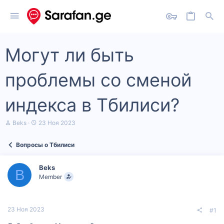
Могут ли быть
проблемы со сменой
индекса в Тбилиси?
А
Д
Beks
23 Ноя 2023
в
а
т
т
Вопросы о Тбилиси
о
а
р
н
т
а
Beks
е
ч
B
Member
м
а
ы
л
а
23 Ноя 2023
#1