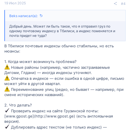
т
т
19 Июл 2025
#4
и
и
Beks написал(а):
в
в
Добрый день. Может ли быть такое, что я отправил груз по
н
н
одному почтовому индексу в Тбилиси, а индекс поменяется и
почта придет не туда?
ы
ы
В Тбилиси почтовые индексы обычно стабильны, но есть
нюансы:
й
й
1. Когда может возникнуть проблема?
г
г
Новые районы (например, частично застраиваемые
о
о
Дигоми, Глдани) — иногда индексы уточняют.
Опечатка в индексе — если ошибка в одной цифре, письмо
л
л
может уйти в другой квартал.
Переименование улиц (редко, но бывает — например, при
о
о
смене исторических названий).
с
с
2. Что делать?
Проверить индекс на сайте Грузинской почты:
[www.gpost.ge](http://www.gpost.ge) (есть англоязычная
версия).
Дублировать адрес текстом (не только индекс) —