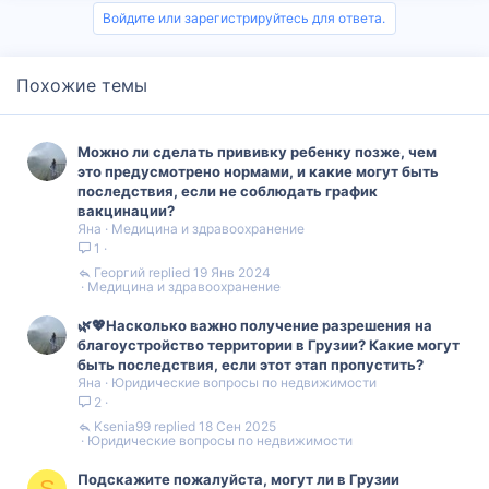
з
г
Войдите или зарегистрируйтесь для ответа.
и
а
Похожие темы
т
т
и
и
Можно ли сделать прививку ребенку позже, чем
в
в
это предусмотрено нормами, и какие могут быть
последствия, если не соблюдать график
н
н
вакцинации?
Яна
Медицина и здравоохранение
1
ы
ы
Георгий
19 Янв 2024
Медицина и здравоохранение
й
й
🌿💖Насколько важно получение разрешения на
г
г
благоустройство территории в Грузии? Какие могут
быть последствия, если этот этап пропустить?
о
о
Яна
Юридические вопросы по недвижимости
2
л
л
Ksenia99
18 Сен 2025
Юридические вопросы по недвижимости
о
о
Подскажите пожалуйста, могут ли в Грузии
S