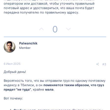
оператором или доставкой, чтобы уточнить правильный
почтовый адрес и удостовериться, что ваша почта будет
передана получателю по правильному адресу.
П
Н
0
о
е
з
г
Palwanchik
Member
и
а
т
т
6 Июл 2025
#3
и
и
Добрый день!
в
в
Вероятность того, что вы отправили груз по одному почтовому
индексу в Тбилиси, а он
поменяется таким образом, что груз
н
н
придет "не туда"
, крайне
мала
.
ы
ы
Вот почему:
й
й