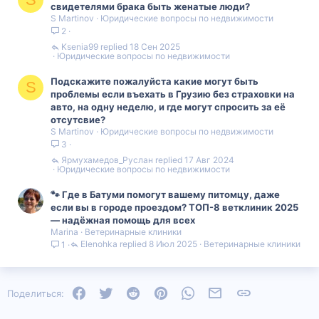
с
с
свидетелями брака быть женатые люди?
S Martinov
Юридические вопросы по недвижимости
2
Ksenia99
18 Сен 2025
Юридические вопросы по недвижимости
Подскажите пожалуйста какие могут быть
S
проблемы если въехать в Грузию без страховки на
авто, на одну неделю, и где могут спросить за её
отсутсвие?
S Martinov
Юридические вопросы по недвижимости
3
Ярмухамедов_Руслан
17 Авг 2024
Юридические вопросы по недвижимости
🐾 Где в Батуми помогут вашему питомцу, даже
если вы в городе проездом? ТОП-8 ветклиник 2025
— надёжная помощь для всех
Marina
Ветеринарные клиники
Elenohka
8 Июл 2025
Ветеринарные клиники
1
Facebook
Twitter
Reddit
Pinterest
WhatsApp
Электронная почта
Ссылка
Поделиться: