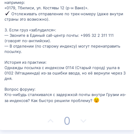
например:
«0179, Тбилиси, ул. Костявы 12 (р-н Ваке)».
Отслеживать отправление по трек-номеру (даже внутри
страны это возможно).
3. Если груз «заблудился»:
— Звоните в Единый call-центр почты: +995 32 2 311 111
(говорят по-английски).
— В отделении (по старому индексу) могут перенаправить
посылку.
История из практики:
Однажды посылка с индексом 0114 (Старый город) ушла в
0102 (Мтацминда) из-за ошибки ввода, но её вернули через 3
дня.
Вопрос форуму:
Кто-нибудь сталкивался с задержкой почты внутри Грузии из-
за индексов? Как быстро решили проблему?
П
Н
0
о
е