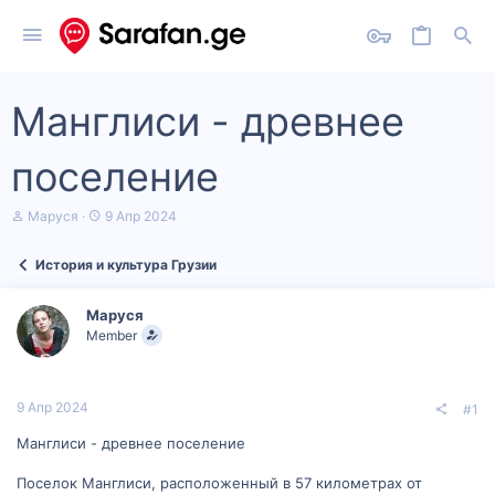
Манглиси - древнее
поселение
А
Д
Маруся
9 Апр 2024
в
а
т
т
История и культура Грузии
о
а
р
н
т
а
Маруся
е
ч
Member
м
а
ы
л
а
9 Апр 2024
#1
Манглиси - древнее поселение
Поселок Манглиси, расположенный в 57 километрах от