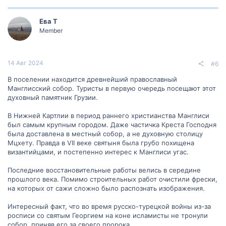
Ева Т
Member
14 Авг 2024
#6
В поселении находится древнейший православный
Манглисский собор. Туристы в первую очередь посещают этот
духовный памятник Грузии.
В Нижней Картлии в период раннего христианства Манглиси
был самым крупным городом. Даже частичка Креста Господня
была доставлена в местный собор, а не духовную столицу
Мцхету. Правда в VII веке святыня была грубо похищена
византийцами, и постепенно интерес к Манглиси угас.
Последние восстановительные работы велись в середине
прошлого века. Помимо строительных работ очистили фрески,
на которых от сажи сложно было распознать изображения.
Интересный факт, что во время русско-турецкой войны из-за
росписи со святым Георгием на коне исламисты не тронули
собор, приняв его за своего пророка.