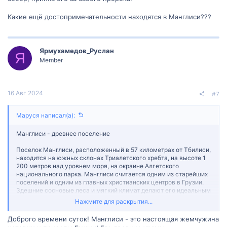
Какие ещё достопримечательности находятся в Манглиси???
Ярмухамедов_Руслан
Я
Member
16 Авг 2024
#7
Маруся написал(а):
Манглиси - древнее поселение
Поселок Манглиси, расположенный в 57 километрах от Тбилиси,
находится на южных склонах Триалетского хребта, на высоте 1
200 метров над уровнем моря, на окраине Алгетского
национального парка. Манглиси считается одним из старейших
поселений и одним из главных христианских центров в Грузии.
Здешние сосновые леса и мягкий климат делают его идеальным
местом для профилактики астмы и других заболеваний.
Нажмите для раскрытия...
Первые поселения на территории Манглиси появились еще в
Доброго времени суток! Манглиси - это настоящая жемчужина
Бронзовом веке. Археологи обнаружили здесь курганы,