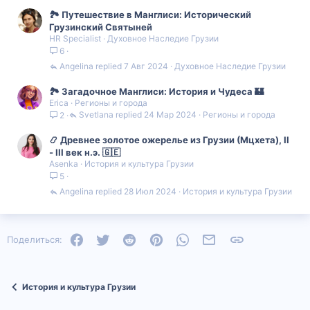
🏞️ Путешествие в Манглиси: Исторический
Грузинский Святыней
HR Specialist
Духовное Наследие Грузии
6
Angelina
7 Авг 2024
Духовное Наследие Грузии
🏞️ Загадочное Манглиси: История и Чудеса 🏰
Erica
Регионы и города
Svetlana
24 Мар 2024
Регионы и города
2
📿 Древнее золотое ожерелье из Грузии (Мцхета), II
- III век н.э. 🇬🇪
Asenka
История и культура Грузии
5
Angelina
28 Июл 2024
История и культура Грузии
Facebook
Twitter
Reddit
Pinterest
WhatsApp
Электронная почта
Ссылка
Поделиться:
История и культура Грузии