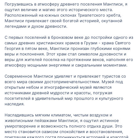
Погрузившись в атмосферу древнего поселения Манглиси, я
ощутил величие и магию этого исторического места.
Расположенный на южных склонах Триалетского хребта,
Манглиси привлекает своей богатой историей, окутанной
легендами и духом древности.
С первых поселений в бронзовом веке до постройки одного из
самых древних христианских храмов в Грузии - храма Святого
Георгия в пятом веке, Манглиси пронизан глубокими корнями
веры и поклонения. Этот храм стал символом духовности и
веры для жителей поселка на протяжении веков, наполняя его
атмосферу мощными энергиями и сакральными моментами.
Современное Манглиси удивляет и привлекает туристов со
всего мира своими достопримечательностями. Музей под
открытым небом и этнографический музей являются
источниками древней мудрости и красоты, погружая
посетителей в удивительный мир прошлого и культурного
наследия.
Насладившись мягким климатом, чистым воздухом и
живописными пейзажами Манглиси, я ощутил истинное
умиротворение и возможность полного отдыха души. Это
место становится оазисом спокойствия и восстановления,
приглашая каждого гостя проникнуться историей и красотой