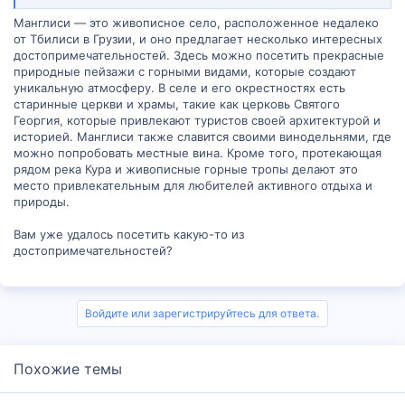
Последние восстановительные работы велись в середине
Манглиси — это живописное село, расположенное недалеко
прошлого века. Помимо строительных работ очистили фрески,
от Тбилиси в Грузии, и оно предлагает несколько интересных
на которых от сажи сложно было распознать изображения.
достопримечательностей. Здесь можно посетить прекрасные
природные пейзажи с горными видами, которые создают
Интересный факт, что во время русско-турецкой войны из-за
росписи со святым Георгием на коне исламисты не тронули
уникальную атмосферу. В селе и его окрестностях есть
собор, приняв его за своего пророка.
старинные церкви и храмы, такие как церковь Святого
Георгия, которые привлекают туристов своей архитектурой и
Какие ещё достопримечательности находятся в Манглиси???
историей. Манглиси также славится своими винодельнями, где
можно попробовать местные вина. Кроме того, протекающая
рядом река Кура и живописные горные тропы делают это
место привлекательным для любителей активного отдыха и
природы.
Вам уже удалось посетить какую-то из
достопримечательностей?
Войдите или зарегистрируйтесь для ответа.
Похожие темы