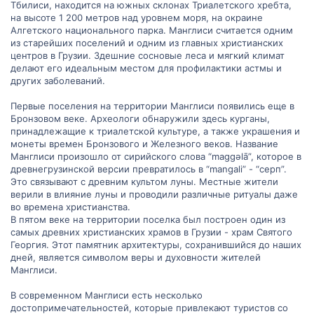
Тбилиси, находится на южных склонах Триалетского хребта,
на высоте 1 200 метров над уровнем моря, на окраине
Алгетского национального парка. Манглиси считается одним
из старейших поселений и одним из главных христианских
центров в Грузии. Здешние сосновые леса и мягкий климат
делают его идеальным местом для профилактики астмы и
других заболеваний.
Первые поселения на территории Манглиси появились еще в
Бронзовом веке. Археологи обнаружили здесь курганы,
принадлежащие к триалетской культуре, а также украшения и
монеты времен Бронзового и Железного веков. Название
Манглиси произошло от сирийского слова “maggəlā”, которое в
древнегрузинской версии превратилось в “mangali” - “серп”.
Это связывают с древним культом луны. Местные жители
верили в влияние луны и проводили различные ритуалы даже
во времена христианства.
В пятом веке на территории поселка был построен один из
самых древних христианских храмов в Грузии - храм Святого
Георгия. Этот памятник архитектуры, сохранившийся до наших
дней, является символом веры и духовности жителей
Манглиси.
В современном Манглиси есть несколько
достопримечательностей, которые привлекают туристов со