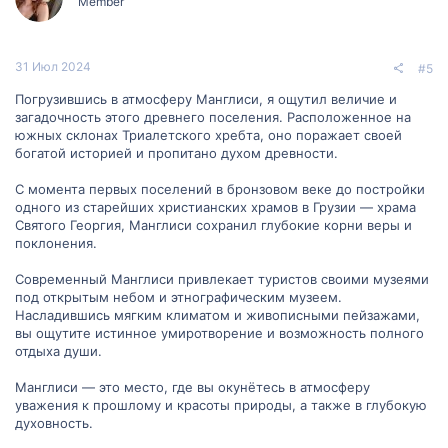
Member
31 Июл 2024
#5
Погрузившись в атмосферу Манглиси, я ощутил величие и
загадочность этого древнего поселения. Расположенное на
южных склонах Триалетского хребта, оно поражает своей
богатой историей и пропитано духом древности.
С момента первых поселений в бронзовом веке до постройки
одного из старейших христианских храмов в Грузии — храма
Святого Георгия, Манглиси сохранил глубокие корни веры и
поклонения.
Современный Манглиси привлекает туристов своими музеями
под открытым небом и этнографическим музеем.
Насладившись мягким климатом и живописными пейзажами,
вы ощутите истинное умиротворение и возможность полного
отдыха души.
Манглиси — это место, где вы окунётесь в атмосферу
уважения к прошлому и красоты природы, а также в глубокую
духовность.