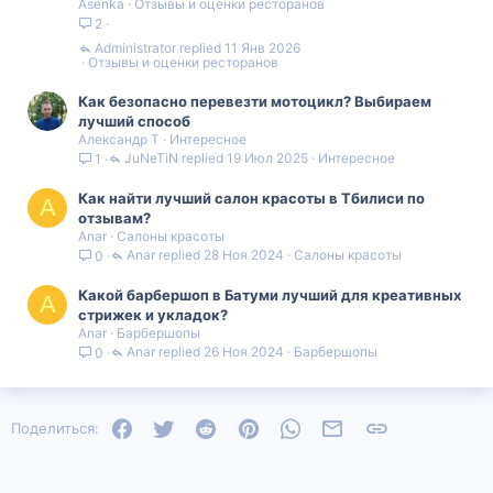
Asenka
Отзывы и оценки ресторанов
2
Administrator
11 Янв 2026
Отзывы и оценки ресторанов
Как безопасно перевезти мотоцикл? Выбираем
лучший способ
Александр Т
Интересное
JuNeTiN
19 Июл 2025
Интересное
1
Как найти лучший салон красоты в Тбилиси по
A
отзывам?
Anar
Салоны красоты
Anar
28 Ноя 2024
Салоны красоты
0
Какой барбершоп в Батуми лучший для креативных
A
стрижек и укладок?
Anar
Барбершопы
Anar
26 Ноя 2024
Барбершопы
0
Facebook
Twitter
Reddit
Pinterest
WhatsApp
Электронная почта
Ссылка
Поделиться: