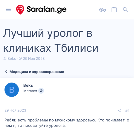
Лучший уролог в
клиниках Тбилиси
А
Д
Beks
29 Ноя 2023
в
а
т
т
Медицина и здравоохранение
о
а
р
н
т
а
Beks
е
ч
B
Member
м
а
ы
л
а
29 Ноя 2023
#1
Ребят, есть проблемы по мужскому здоровью. Кто понимает, о
чем я, то посоветуйте уролога.