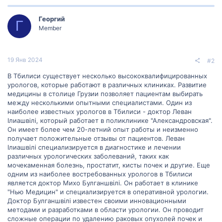
Георгий
Г
Member
19 Янв 2024
#2
В Тбилиси существует несколько высококвалифицированных
урологов, которые работают в различных клиниках. Развитие
медицины в столице Грузии позволяет пациентам выбирать
между несколькими опытными специалистами. Один из
наиболее известных урологов в Тбилиси - доктор Леван
Ілиашвілі, который работает в поликлинике "Александровская".
Он имеет более чем 20-летний опыт работы и неизменно
получает положительные отзывы от пациентов. Леван
Ілиашвілі специализируется в диагностике и лечении
различных урологических заболеваний, таких как
мочекаменная болезнь, простатит, кисты почек и другие. Еще
одним из наиболее востребованных урологов в Тбилиси
является доктор Михо Булганшвілі. Он работает в клинике
"Нью Медицин" и специализируется в оперативной урологии.
Доктор Булганшвілі известен своими инновационными
методами и разработками в области урологии. Он проводит
сложные операции по удалению раковых опухолей почек и