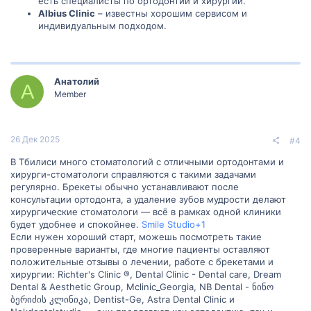
есть специалисты по ортодонтии и хирургии.
Albius Clinic
– известны хорошим сервисом и
индивидуальным подходом.
Анатолий
А
Member
26 Дек 2025
#4
В Тбилиси много стоматологий с отличными ортодонтами и
хирурги-стоматологи справляются с такими задачами
регулярно. Брекеты обычно устанавливают после
консультации ортодонта, а удаление зубов мудрости делают
хирургические стоматологи — всё в рамках одной клиники
будет удобнее и спокойнее.
Smile Studio+1
Если нужен хороший старт, можешь посмотреть такие
проверенные варианты, где многие пациенты оставляют
положительные отзывы о лечении, работе с брекетами и
хирургии: Richter's Clinic ®, Dental Clinic - Dental care, Dream
Dental & Aesthetic Group, Mclinic_Georgia, NB Dental - ნინო
ბერიძის კლინიკა, Dentist-Ge, Astra Dental Clinic и