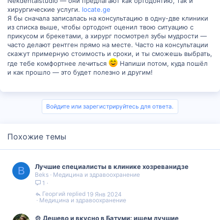
Nekdentalstudio — они предлагают как ортодонтию, так и
хирургические услуги.
locate.ge
Я бы сначала записалась на консультацию в одну-две клиники
из списка выше, чтобы ортодонт оценил твою ситуацию с
прикусом и брекетами, а хирург посмотрел зубы мудрости —
часто делают рентген прямо на месте. Часто на консультации
скажут примерную стоимость и сроки, и ты сможешь выбрать,
где тебе комфортнее лечиться
Напиши потом, куда пошёл
и как прошло — это будет полезно и другим!
Войдите или зарегистрируйтесь для ответа.
Похожие темы
Лучшие специалисты в клинике хозреванидзе
B
Beks
Медицина и здравоохранение
1
Георгий
19 Янв 2024
Медицина и здравоохранение
🍲 Дешево и вкусно в Батуми: ищем лучшие