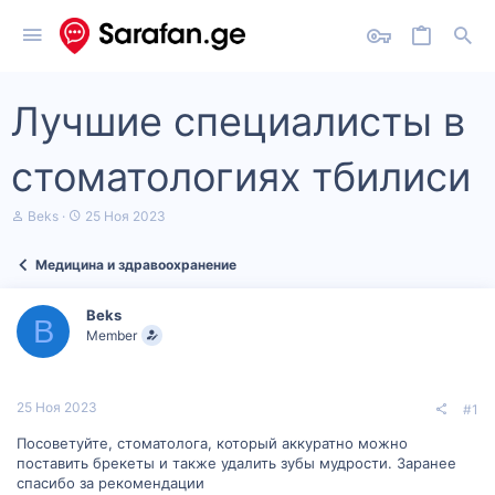
Лучшие специалисты в
стоматологиях тбилиси
А
Д
Beks
25 Ноя 2023
в
а
т
т
Медицина и здравоохранение
о
а
р
н
т
а
Beks
е
ч
B
Member
м
а
ы
л
а
25 Ноя 2023
#1
Посоветуйте, стоматолога, который аккуратно можно
поставить брекеты и также удалить зубы мудрости. Заранее
спасибо за рекомендации