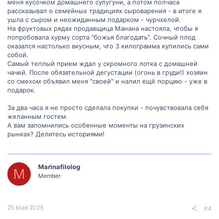
меня кусочком домашнего сулугуни, а потом полчаса
рассказывал о семейных традициях сыроварения - в итоге я
ушла с сыром и неожиданным подарком - чурчхелой.
На фруктовых рядах продавщица Манана настояла, чтобы я
попробовала хурму сорта "божья благодать". Сочный плод
оказался настолько вкусным, что 3 килограмма купились сами
собой.
Самый теплый прием ждал у скромного лотка с домашней
чачей. После обязательной дегустации (огонь в груди!) хозяин
со смехом объявил меня "своей" и налил ещё порцию - уже в
подарок.
За два часа я не просто сделала покупки - почувствовала себя
желанным гостем.
А вам запомнились особенные моменты на грузинских
рынках? Делитесь историями!
Marinafilolog
M
Member
25 Май 2025
#4