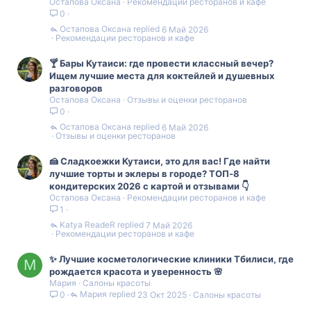
Остапова Оксана
Рекомендации ресторанов и кафе
0
Остапова Оксана
6 Май 2026
Рекомендации ресторанов и кафе
🍸 Бары Кутаиси: где провести классный вечер?
Ищем лучшие места для коктейлей и душевных
разговоров
Остапова Оксана
Отзывы и оценки ресторанов
0
Остапова Оксана
6 Май 2026
Отзывы и оценки ресторанов
🍰 Сладкоежки Кутаиси, это для вас! Где найти
лучшие торты и эклеры в городе? ТОП‑8
кондитерских 2026 с картой и отзывами 👇
Остапова Оксана
Рекомендации ресторанов и кафе
1
Katya ReadeR
7 Май 2026
Рекомендации ресторанов и кафе
✨ Лучшие косметологические клиники Тбилиси, где
М
рождается красота и уверенность 🌸
Мария
Салоны красоты
Мария
23 Окт 2025
Салоны красоты
0