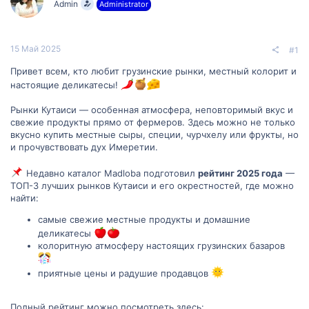
Admin
Administrator
м
а
ы
л
а
15 Май 2025
#1
Привет всем, кто любит грузинские рынки, местный колорит и
настоящие деликатесы!
Рынки Кутаиси — особенная атмосфера, неповторимый вкус и
свежие продукты прямо от фермеров. Здесь можно не только
вкусно купить местные сыры, специи, чурчхелу или фрукты, но
и прочувствовать дух Имеретии.
Недавно каталог Madloba подготовил
рейтинг 2025 года
—
ТОП-3 лучших рынков Кутаиси и его окрестностей, где можно
найти:
самые свежие местные продукты и домашние
деликатесы
колоритную атмосферу настоящих грузинских базаров
приятные цены и радушие продавцов
Полный рейтинг можно посмотреть здесь: