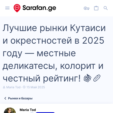
Лучшие рынки Кутаиси
и окрестностей в 2025
году — местные
деликатесы, колорит и
честный рейтинг! 🍇🥖
А
Д
Maria Tod
15 Май 2025
в
а
т
т
Рынки и базары
о
а
р
н
т
а
Maria Tod
е
ч