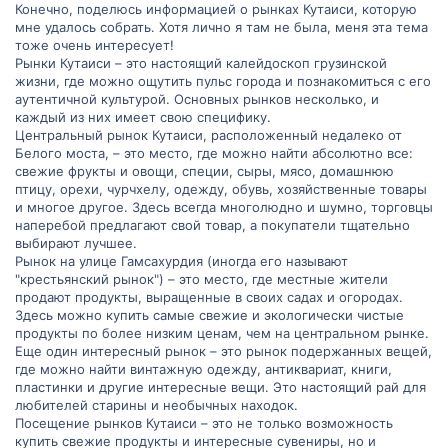
Конечно, поделюсь информацией о рынках Кутаиси, которую
мне удалось собрать. Хотя лично я там не была, меня эта тема
тоже очень интересует!
Рынки Кутаиси – это настоящий калейдоскоп грузинской
жизни, где можно ощутить пульс города и познакомиться с его
аутентичной культурой. Основных рынков несколько, и
каждый из них имеет свою специфику.
Центральный рынок Кутаиси, расположенный недалеко от
Белого моста, – это место, где можно найти абсолютно все:
свежие фрукты и овощи, специи, сыры, мясо, домашнюю
птицу, орехи, чурчхелу, одежду, обувь, хозяйственные товары
и многое другое. Здесь всегда многолюдно и шумно, торговцы
наперебой предлагают свой товар, а покупатели тщательно
выбирают лучшее.
Рынок на улице Гамсахурдия (иногда его называют
"крестьянский рынок") – это место, где местные жители
продают продукты, выращенные в своих садах и огородах.
Здесь можно купить самые свежие и экологически чистые
продукты по более низким ценам, чем на центральном рынке.
Еще один интересный рынок – это рынок подержанных вещей,
где можно найти винтажную одежду, антиквариат, книги,
пластинки и другие интересные вещи. Это настоящий рай для
любителей старины и необычных находок.
Посещение рынков Кутаиси – это не только возможность
купить свежие продукты и интересные сувениры, но и