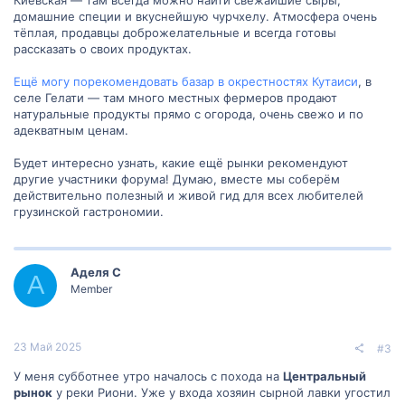
домашние специи и вкуснейшую чурчхелу. Атмосфера очень
тёплая, продавцы доброжелательные и всегда готовы
рассказать о своих продуктах.
Ещё могу порекомендовать базар в окрестностях Кутаиси
, в
селе Гелати — там много местных фермеров продают
натуральные продукты прямо с огорода, очень свежо и по
адекватным ценам.
Будет интересно узнать, какие ещё рынки рекомендуют
другие участники форума! Думаю, вместе мы соберём
действительно полезный и живой гид для всех любителей
грузинской гастрономии.
Аделя С
А
Member
23 Май 2025
#3
У меня субботнее утро началось с похода на
Центральный
рынок
у реки Риони. Уже у входа хозяин сырной лавки угостил