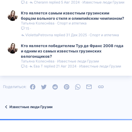
Cherann
5 Авг 2024
Известные люди Грузии
4
Кто является самым известным грузинским
борцом вольного стиля и олимпийским чемпионом?
Татьяна Колеснёва
Спорт и атлетика
15
ViolettaPetrovna
31 Дек 2025
Спорт и атлетика
Кто является победителем Тур де Франс 2008 года
и одним из самых известных грузинских
велогонщиков?
Татьяна Колеснёва
Известные люди Грузии
Ева Т
21 Авг 2024
Известные люди Грузии
6
Facebook
Twitter
Reddit
Pinterest
WhatsApp
Электронная почта
Ссылка
Поделиться:
Известные люди Грузии