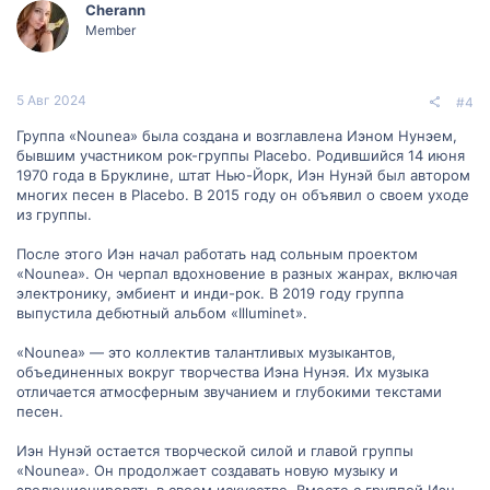
Cherann
Member
5 Авг 2024
#4
Группа «Nounea» была создана и возглавлена Иэном Нунэем,
бывшим участником рок-группы Placebo. Родившийся 14 июня
1970 года в Бруклине, штат Нью-Йорк, Иэн Нунэй был автором
многих песен в Placebo. В 2015 году он объявил о своем уходе
из группы.
После этого Иэн начал работать над сольным проектом
«Nounea». Он черпал вдохновение в разных жанрах, включая
электронику, эмбиент и инди-рок. В 2019 году группа
выпустила дебютный альбом «Illuminet».
«Nounea» — это коллектив талантливых музыкантов,
объединенных вокруг творчества Иэна Нунэя. Их музыка
отличается атмосферным звучанием и глубокими текстами
песен.
Иэн Нунэй остается творческой силой и главой группы
«Nounea». Он продолжает создавать новую музыку и