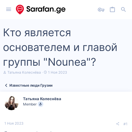
Кто является
основателем и главой
группы "Nounea"?
А
Д
Татьяна Колеснёва
1 Ноя 2023
в
а
т
т
Известные люди Грузии
о
а
р
н
т
а
Татьяна Колеснёва
е
ч
Member
м
а
ы
л
а
1 Ноя 2023
#1