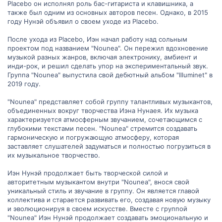
Placebo он исполнял роль бас-гитариста и клавишника, а
также был одним из основных авторов песен. Однако, в 2015
году Нунэй объявил о своем уходе из Placebo.
После ухода из Placebo, Иэн начал работу над сольным
проектом под названием "Nounea". Он пережил вдохновение
музыкой разных жанров, включая электронику, амбиент и
инди-рок, и решил сделать упор на экспериментальный звук.
Группа "Nounea" выпустила свой дебютный альбом "Illuminet" в
2019 году.
"Nounea" представляет собой группу талантливых музыкантов,
объединенных вокруг творчества Иэна Нунаея. Их музыка
характеризуется атмосферным звучанием, сочетающимся с
глубокими текстами песен. "Nounea" стремится создавать
гармоническую и погружающую атмосферу, которая
заставляет слушателей задуматься и полностью погрузиться в
их музыкальное творчество.
Иэн Нунэй продолжает быть творческой силой и
авторитетным музыкантом внутри "Nounea", внося свой
уникальный стиль и звучание в группу. Он является главой
коллектива и старается развивать его, создавая новую музыку
и эволюционируя в своем искусстве. Вместе с группой
"Nounea" Иэн Нунэй продолжает создавать эмоциональную и