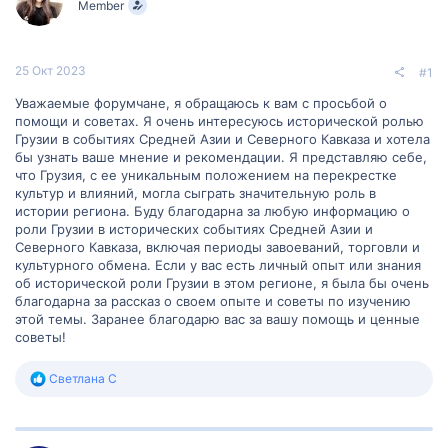
Member
м
а
ы
л
а
25 Окт 2023
#1
Уважаемые форумчане, я обращаюсь к вам с просьбой о
помощи и советах. Я очень интересуюсь исторической ролью
Грузии в событиях Средней Азии и Северного Кавказа и хотела
бы узнать ваше мнение и рекомендации. Я представляю себе,
что Грузия, с ее уникальным положением на перекрестке
культур и влияний, могла сыграть значительную роль в
истории региона. Буду благодарна за любую информацию о
роли Грузии в исторических событиях Средней Азии и
Северного Кавказа, включая периоды завоеваний, торговли и
культурного обмена. Если у вас есть личный опыт или знания
об исторической роли Грузии в этом регионе, я была бы очень
благодарна за рассказ о своем опыте и советы по изучению
этой темы. Заранее благодарю вас за вашу помощь и ценные
советы!
Р
Светлана С
е
а
к
ц