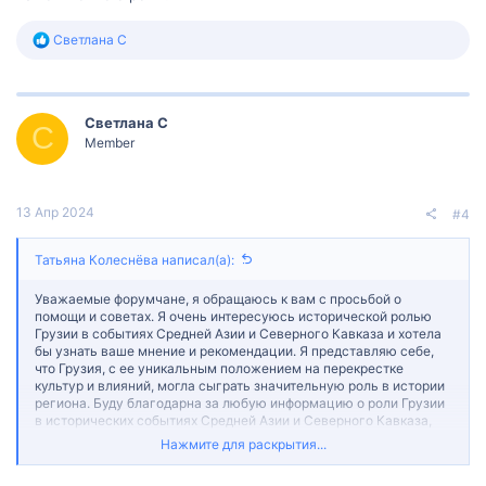
Р
Светлана С
е
а
к
ц
Светлана С
и
С
и
Member
:
13 Апр 2024
#4
Татьяна Колеснёва написал(а):
Уважаемые форумчане, я обращаюсь к вам с просьбой о
помощи и советах. Я очень интересуюсь исторической ролью
Грузии в событиях Средней Азии и Северного Кавказа и хотела
бы узнать ваше мнение и рекомендации. Я представляю себе,
что Грузия, с ее уникальным положением на перекрестке
культур и влияний, могла сыграть значительную роль в истории
региона. Буду благодарна за любую информацию о роли Грузии
в исторических событиях Средней Азии и Северного Кавказа,
включая периоды завоеваний, торговли и культурного обмена.
Нажмите для раскрытия...
Если у вас есть личный опыт или знания об исторической роли
Грузии в этом регионе, я была бы очень благодарна за рассказ о