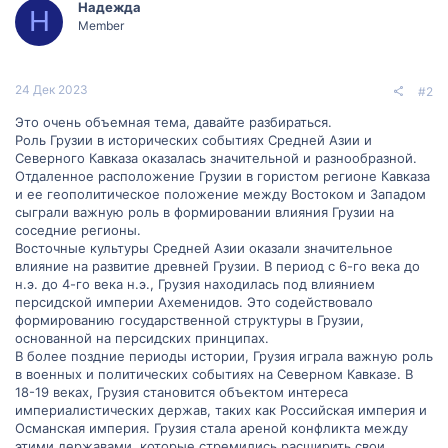
Надежда
и
Н
и
Member
:
24 Дек 2023
#2
Это очень объемная тема, давайте разбираться.
Роль Грузии в исторических событиях Средней Азии и
Северного Кавказа оказалась значительной и разнообразной.
Отдаленное расположение Грузии в гористом регионе Кавказа
и ее геополитическое положение между Востоком и Западом
сыграли важную роль в формировании влияния Грузии на
соседние регионы.
Восточные культуры Средней Азии оказали значительное
влияние на развитие древней Грузии. В период с 6-го века до
н.э. до 4-го века н.э., Грузия находилась под влиянием
персидской империи Ахеменидов. Это содействовало
формированию государственной структуры в Грузии,
основанной на персидских принципах.
В более поздние периоды истории, Грузия играла важную роль
в военных и политических событиях на Северном Кавказе. В
18-19 веках, Грузия становится объектом интереса
империалистических держав, таких как Российская империя и
Османская империя. Грузия стала ареной конфликта между
этими державами, которые стремились расширить свои