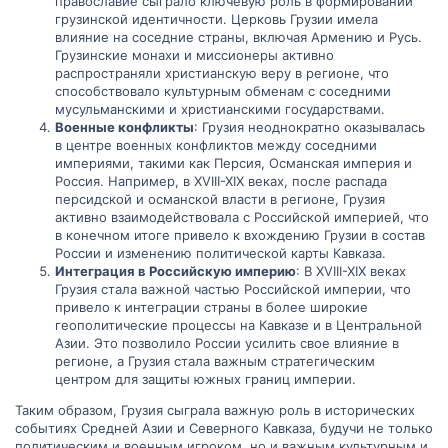
православие сыграло ключевую роль в формировании
грузинской идентичности. Церковь Грузии имела
влияние на соседние страны, включая Армению и Русь.
Грузинские монахи и миссионеры активно
распространяли христианскую веру в регионе, что
способствовало культурным обменам с соседними
мусульманскими и христианскими государствами.
Военные конфликты
: Грузия неоднократно оказывалась
в центре военных конфликтов между соседними
империями, такими как Персия, Османская империя и
Россия. Например, в XVIII-XIX веках, после распада
персидской и османской власти в регионе, Грузия
активно взаимодействовала с Российской империей, что
в конечном итоге привело к вхождению Грузии в состав
России и изменению политической карты Кавказа.
Интеграция в Российскую империю
: В XVIII-XIX веках
Грузия стала важной частью Российской империи, что
привело к интеграции страны в более широкие
геополитические процессы на Кавказе и в Центральной
Азии. Это позволило России усилить свое влияние в
регионе, а Грузия стала важным стратегическим
центром для защиты южных границ империи.
Таким образом, Грузия сыграла важную роль в исторических
событиях Средней Азии и Северного Кавказа, будучи не только
политическим и военным игроком, но и важным культурным и