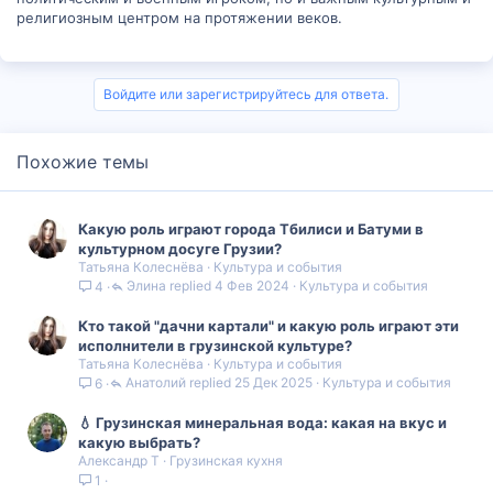
религиозным центром на протяжении веков.
Войдите или зарегистрируйтесь для ответа.
Похожие темы
Какую роль играют города Тбилиси и Батуми в
культурном досуге Грузии?
Татьяна Колеснёва
Культура и события
Элина
4 Фев 2024
Культура и события
4
Кто такой "дачни картали" и какую роль играют эти
исполнители в грузинской культуре?
Татьяна Колеснёва
Культура и события
Анатолий
25 Дек 2025
Культура и события
6
💧 Грузинская минеральная вода: какая на вкус и
какую выбрать?
Александр Т
Грузинская кухня
1