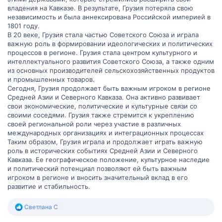
владения на Кавказе. В результате, Грузия потеряла свою
независимость и была аннексирована Российской империей в
1801 году.
В 20 веке, Грузия стала частью Советского Союза и играла
важную роль в формировании идеологических и политических
процессов в регионе. Грузия стала центром культурного и
интеллектуального развития Советского Союза, а также одним
из основных производителей сельскохозяйственных продуктов
и промышленных товаров.
Сегодня, Грузия продолжает быть важным игроком в регионе
Средней Азии и Северного Кавказа. Она активно развивает
свои экономические, политические и культурные связи со
своими соседями. Грузия также стремится к укреплению
своей региональной роли через участие в различных
международных организациях и интеграционных процессах
Таким образом, Грузия играла и продолжает играть важную
роль в исторических событиях Средней Азии и Северного
Кавказа. Ее географическое положение, культурное наследие
и политический потенциал позволяют ей быть важным
игроком в регионе и вносить значительный вклад в его
развитие и стабильность.
Р
Светлана С
е