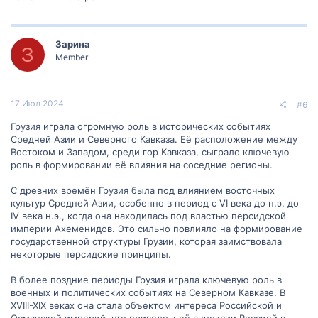
Зарина
З
Member
17 Июл 2024
#6
Грузия играла огромную роль в исторических событиях
Средней Азии и Северного Кавказа. Её расположение между
Востоком и Западом, среди гор Кавказа, сыграло ключевую
роль в формировании её влияния на соседние регионы.
С древних времён Грузия была под влиянием восточных
культур Средней Азии, особенно в период с VI века до н.э. до
IV века н.э., когда она находилась под властью персидской
империи Ахеменидов. Это сильно повлияло на формирование
государственной структуры Грузии, которая заимствовала
некоторые персидские принципы.
В более поздние периоды Грузия играла ключевую роль в
военных и политических событиях на Северном Кавказе. В
XVIII-XIX веках она стала объектом интереса Российской и
Османской империй, что привело к её аннексии Россией в