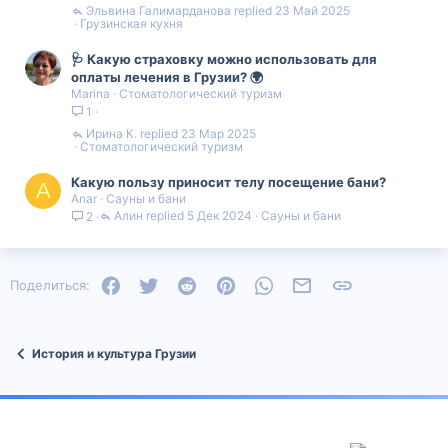
Эльвина Галимарданова
23 Май 2025
Грузинская кухня
🩺 Какую страховку можно использовать для
оплаты лечения в Грузии? 🌍
Marina
Стоматологический туризм
1
Ирина К.
23 Мар 2025
Стоматологический туризм
Какую пользу приносит телу посещение бани?
A
Anar
Сауны и бани
Алин
5 Дек 2024
Сауны и бани
2
Facebook
Twitter
Reddit
Pinterest
WhatsApp
Электронная почта
Ссылка
Поделиться:
История и культура Грузии