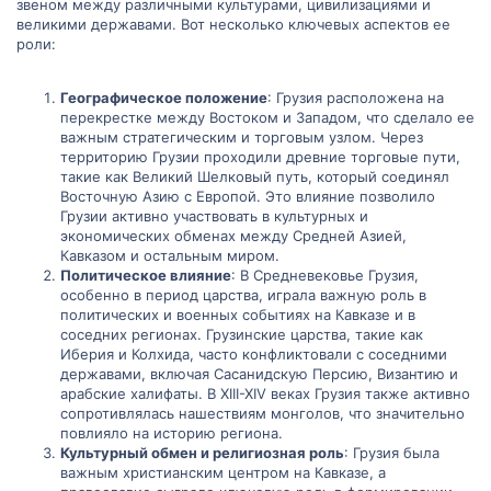
звеном между различными культурами, цивилизациями и
великими державами. Вот несколько ключевых аспектов ее
роли:
Географическое положение
: Грузия расположена на
перекрестке между Востоком и Западом, что сделало ее
важным стратегическим и торговым узлом. Через
территорию Грузии проходили древние торговые пути,
такие как Великий Шелковый путь, который соединял
Восточную Азию с Европой. Это влияние позволило
Грузии активно участвовать в культурных и
экономических обменах между Средней Азией,
Кавказом и остальным миром.
Политическое влияние
: В Средневековье Грузия,
особенно в период царства, играла важную роль в
политических и военных событиях на Кавказе и в
соседних регионах. Грузинские царства, такие как
Иберия и Колхида, часто конфликтовали с соседними
державами, включая Сасанидскую Персию, Византию и
арабские халифаты. В XIII-XIV веках Грузия также активно
сопротивлялась нашествиям монголов, что значительно
повлияло на историю региона.
Культурный обмен и религиозная роль
: Грузия была
важным христианским центром на Кавказе, а