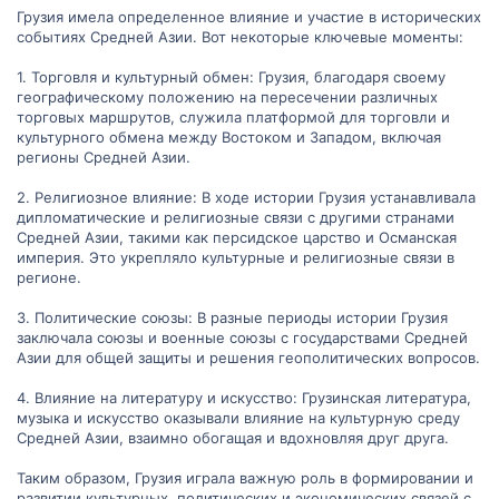
своем опыте и советы по изучению этой темы. Заранее
Грузия имела определенное влияние и участие в исторических
благодарю вас за вашу помощь и ценные советы!
событиях Средней Азии. Вот некоторые ключевые моменты:
1. Торговля и культурный обмен: Грузия, благодаря своему
географическому положению на пересечении различных
торговых маршрутов, служила платформой для торговли и
культурного обмена между Востоком и Западом, включая
регионы Средней Азии.
2. Религиозное влияние: В ходе истории Грузия устанавливала
дипломатические и религиозные связи с другими странами
Средней Азии, такими как персидское царство и Османская
империя. Это укрепляло культурные и религиозные связи в
регионе.
3. Политические союзы: В разные периоды истории Грузия
заключала союзы и военные союзы с государствами Средней
Азии для общей защиты и решения геополитических вопросов.
4. Влияние на литературу и искусство: Грузинская литература,
музыка и искусство оказывали влияние на культурную среду
Средней Азии, взаимно обогащая и вдохновляя друг друга.
Таким образом, Грузия играла важную роль в формировании и
развитии культурных, политических и экономических связей с