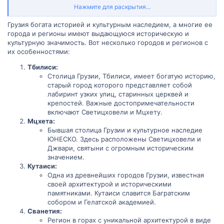
достопримечательностях различных городов и регионов Грузии,
Нажмите для раскрытия...
таких как Тбилиси, Мцхета, Сванетия, Кахетия и другие. Меня
интересуют как исторические памятники, так и традиции,
Грузия богата историей и культурным наследием, а многие ее
культурные фестивали и события, которые можно увидеть или
города и регионы имеют выдающуюся историческую и
посетить в этих местах. Кроме того, если у вас есть какие-либо
культурную значимость. Вот несколько городов и регионов с
советы и рекомендации по путешествию в эти города и
их особенностями:
регионы, включая лучшие способы погрузиться в их историю и
культуру, я была бы очень благодарна за вашу помощь. Заранее
Тбилиси:
благодарю вас за вашу помощь и рекомендации!
Столица Грузии, Тбилиси, имеет богатую историю,
старый город которого представляет собой
лабиринт узких улиц, старинных церквей и
крепостей. Важные достопримечательности
включают Светицховели и Мцхету.
Мцхета:
Бывшая столица Грузии и культурное наследие
ЮНЕСКО. Здесь расположены Светицховели и
Джвари, святыни с огромным историческим
значением.
Кутаиси:
Одна из древнейших городов Грузии, известная
своей архитектурой и историческими
памятниками. Кутаиси славится Багратским
собором и Гелатской академией.
Сванетия:
Регион в горах с уникальной архитектурой в виде