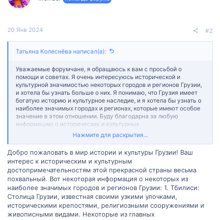
20 Янв 2024
#2
Татьяна Колеснёва написал(а):
Уважаемые форумчане, я обращаюсь к вам с просьбой о
помощи и советах. Я очень интересуюсь исторической и
культурной значимостью некоторых городов и регионов Грузии,
и хотела бы узнать больше о них. Я понимаю, что Грузия имеет
богатую историю и культурное наследие, и я хотела бы узнать о
наиболее значимых городах и регионах, которые имеют особое
значение в этом отношении. Буду благодарна за любую
информацию о исторических и культурных
достопримечательностях различных городов и регионов Грузии,
Нажмите для раскрытия...
таких как Тбилиси, Мцхета, Сванетия, Кахетия и другие. Меня
интересуют как исторические памятники, так и традиции,
Добро пожаловать в мир истории и культуры Грузии! Ваш
культурные фестивали и события, которые можно увидеть или
интерес к историческим и культурным
посетить в этих местах. Кроме того, если у вас есть какие-либо
достопримечательностям этой прекрасной страны весьма
советы и рекомендации по путешествию в эти города и
похвальный. Вот некоторая информация о некоторых из
регионы, включая лучшие способы погрузиться в их историю и
культуру, я была бы очень благодарна за вашу помощь. Заранее
наиболее значимых городов и регионов Грузии: 1. Тбилиси:
благодарю вас за вашу помощь и рекомендации!
Столица Грузии, известная своими узкими улочками,
историческими крепостями, религиозными сооружениями и
живописными видами. Некоторые из главных