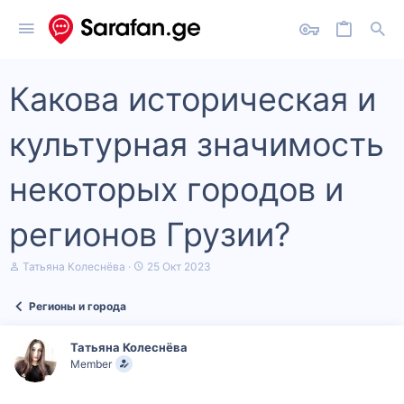
Какова историческая и
культурная значимость
некоторых городов и
регионов Грузии?
А
Д
Татьяна Колеснёва
25 Окт 2023
в
а
т
т
Регионы и города
о
а
р
н
т
а
Татьяна Колеснёва
е
ч
Member
м
а
ы
л
а