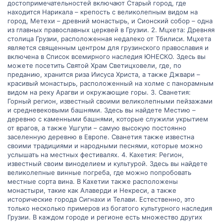
достопримечательностей включают Старый город, где
находится Нарикала – крепость с великолепным видом на
город, Метехи – древний монастырь, и Сионский собор – одна
из главных православных церквей в Грузии. 2. Мцхета: Древняя
столица Грузии, расположенная недалеко от Тбилиси. Мцхета
является священным центром для грузинского православия и
включена в Список всемирного наследия ЮНЕСКО. Здесь вы
можете посетить Святой Храм Светицховели, где, по
преданию, хранится риза Иисуса Христа, а также Джвари –
красивый монастырь, расположенный на холме с панорамным
видом на реку Арагви и окружающие горы. 3. Сванетия:
Горный регион, известный своими великолепными пейзажами
и средневековыми башнями. Здесь вы найдете Местию –
деревню с каменными башнями, которые служили укрытием
от врагов, а также Ушгули – самую высокую постоянно
заселенную деревню в Европе. Сванетия также известна
своими традициями и народными песнями, которые можно
услышать на местных фестивалях. 4. Кахетия: Регион,
известный своим виноделием и культурой. Здесь вы найдете
великолепные винные погреба, где можно попробовать
местные сорта вина. В Кахетии также расположены
монастыри, такие как Алаверди и Некреси, а также
исторические города Сигнахи и Телави. Естественно, это
только несколько примеров из богатого культурного наследия
Грузии. В каждом городе и регионе есть множество других