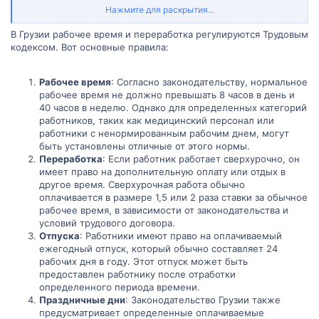
переработку в Грузии, включая нормы рабочего времени,
Нажмите для раскрытия...
конкретные ограничения по рабочему времени, оплату ставки за
переработку и выходные дни. Если у вас есть личный опыт
В Грузии рабочее время и переработка регулируются Трудовым
работы или знания в области правил рабочего времени и
кодексом. Вот основные правила:
переработки в Грузии, я была бы очень благодарна за рассказ о
своем опыте и советы по эффективному управлению рабочим
временем и балансированию работы и личной жизни. Заранее
Рабочее время
: Согласно законодательству, нормальное
благодарю вас за вашу помощь и ценные рекомендации!
рабочее время не должно превышать 8 часов в день и
40 часов в неделю. Однако для определенных категорий
работников, таких как медицинский персонал или
работники с ненормированным рабочим днем, могут
быть установлены отличные от этого нормы.
Переработка
: Если работник работает сверхурочно, он
имеет право на дополнительную оплату или отдых в
другое время. Сверхурочная работа обычно
оплачивается в размере 1,5 или 2 раза ставки за обычное
рабочее время, в зависимости от законодательства и
условий трудового договора.
Отпуска
: Работники имеют право на оплачиваемый
ежегодный отпуск, который обычно составляет 24
рабочих дня в году. Этот отпуск может быть
предоставлен работнику после отработки
определенного периода времени.
Праздничные дни
: Законодательство Грузии также
предусматривает определенные оплачиваемые