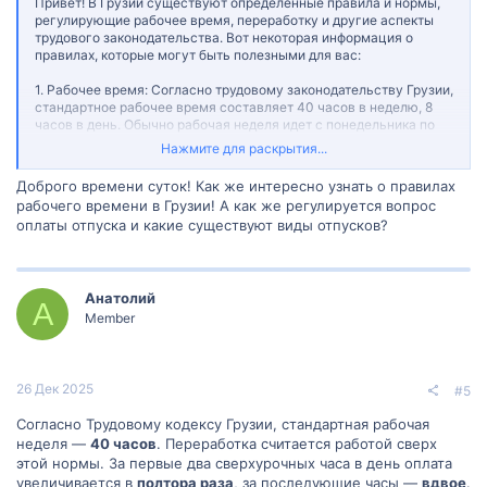
Привет! В Грузии существуют определенные правила и нормы,
регулирующие рабочее время, переработку и другие аспекты
трудового законодательства. Вот некоторая информация о
правилах, которые могут быть полезными для вас:
1. Рабочее время: Согласно трудовому законодательству Грузии,
стандартное рабочее время составляет 40 часов в неделю, 8
часов в день. Обычно рабочая неделя идет с понедельника по
пятницу, но существуют отраслевые исключения, такие как
Нажмите для раскрытия...
гостиничный бизнес, где рабочие дни могут включать и
выходные дни.
Доброго времени суток! Как же интересно узнать о правилах
рабочего времени в Грузии! А как же регулируется вопрос
2. Переработка времени: Если сотрудник работает сверх
оплаты отпуска и какие существуют виды отпусков?
стандартного рабочего времени, это считается переработкой. В
соответствии с трудовым законодательством Грузии,
переработка должна быть компенсирована дополнительной
оплатой или дополнительным временем отдыха. Ставка за
Анатолий
переработку обычно выше, чем стандартная ставка за рабочее
А
время. Конкретные ставки оплаты переработки и прочие детали
Member
определяются в рамках трудового контракта и коллективного
договора.
3. Выходные дни: В Грузии, согласно трудовому
26 Дек 2025
#5
законодательству, работники имеют право на выходные дни.
Обычно выходной день приходится на субботу и воскресенье.
Согласно Трудовому кодексу Грузии, стандартная рабочая
Однако есть определенные исключения и отрасли, где могут
неделя —
40 часов
. Переработка считается работой сверх
быть другие графики работы и выходные дни. Эти вопросы часто
этой нормы. За первые два сверхурочных часа в день оплата
урегулированы в трудовом контракте или коллективном
увеличивается в
полтора раза
, за последующие часы —
вдвое
.