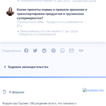
ViolettaPetrovna
31 Дек 2025
Грузинская кухня
Какие приняты нормы и правила хранения и
транспортировки продуктов в грузинских
супермаркетах?
Татьяна Колеснёва
Продукты и супермаркеты
4
Ярмухамедов_Руслан
17 Авг 2024
Продукты и супермаркеты
Facebook
Twitter
Reddit
Pinterest
WhatsApp
Электронная почта
Ссылка
Поделиться:
Трудовое законодательство
О форуме
Форум про Грузию: Обсуждение всего, что связано с