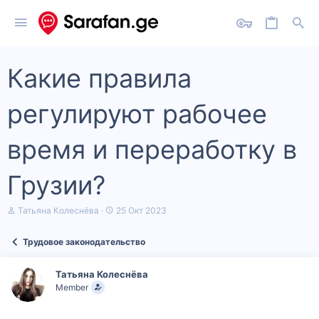
Какие правила
регулируют рабочее
время и переработку в
Грузии?
А
Д
Татьяна Колеснёва
25 Окт 2023
в
а
т
т
Трудовое законодательство
о
а
р
н
т
а
Татьяна Колеснёва
е
ч
Member
м
а
ы
л
а