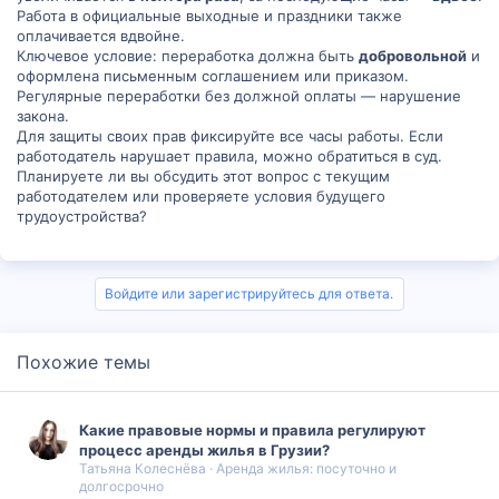
договоре.
Работа в официальные выходные и праздники также
оплачивается вдвойне.
4. Баланс работы и личной жизни: Баланс работы и личной
Ключевое условие: переработка должна быть
добровольной
и
жизни играет важную роль в общем благополучии работников.
Желательно найти оптимальный баланс и установить четкие
оформлена письменным соглашением или приказом.
границы между работой и личной жизнью. Это может включать
Регулярные переработки без должной оплаты — нарушение
планирование свободного времени, использование отпусков и
закона.
гибкого рабочего времени, если возможно.
Для защиты своих прав фиксируйте все часы работы. Если
работодатель нарушает правила, можно обратиться в суд.
Важно отметить, что эта информация представляет основные
Планируете ли вы обсудить этот вопрос с текущим
принципы трудового права в Грузии, но каждая ситуация может
работодателем или проверяете условия будущего
иметь свои особенности. Рекомендуется уточнять конкретные
трудоустройства?
требования и детали в соответствующих законодательных актах
или обратиться к профессионалам, таким как юристы или
кадровые специалисты, чтобы получить уточнения и советы,
основанные на вашей конкретной ситуации.
Войдите или зарегистрируйтесь для ответа.
Надеюсь, что эта информация будет полезной для вас в
понимании правил рабочего времени и переработки в Грузии.
Желаю вам эффективного управления рабочим временем и
Похожие темы
достижения баланса между работой и личной жизнью! Если у
вас есть еще вопросы или нужна дополнительная информация,
не стесняйтесь задавать. Удачи вам!
Какие правовые нормы и правила регулируют
процесс аренды жилья в Грузии?
Татьяна Колеснёва
Аренда жилья: посуточно и
долгосрочно