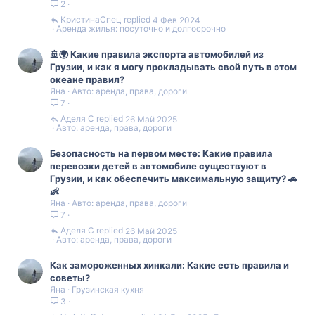
2
КристинаСпец
4 Фев 2024
Аренда жилья: посуточно и долгосрочно
🚢🌍 Какие правила экспорта автомобилей из
Грузии, и как я могу прокладывать свой путь в этом
океане правил?
Яна
Авто: аренда, права, дороги
7
Аделя С
26 Май 2025
Авто: аренда, права, дороги
Безопасность на первом месте: Какие правила
перевозки детей в автомобиле существуют в
Грузии, и как обеспечить максимальную защиту? 🚗
👶
Яна
Авто: аренда, права, дороги
7
Аделя С
26 Май 2025
Авто: аренда, права, дороги
Как замороженных хинкали: Какие есть правила и
советы?
Яна
Грузинская кухня
3