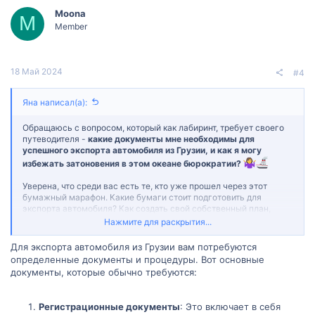
Moona
M
Member
18 Май 2024
#4
Яна написал(а):
Обращаюсь с вопросом, который как лабиринт, требует своего
путеводителя -
какие документы мне необходимы для
успешного экспорта автомобиля из Грузии, и как я могу
избежать затоновения в этом океане бюрократии?
Уверена, что среди вас есть те, кто уже прошел через этот
бумажный марафон. Какие бумаги стоит подготовить для
экспорта автомобиля? Как создать свой собственный план,
чтобы не утонуть в потоке документов?
Нажмите для раскрытия...
Буду благодарна за ваши советы и рекомендации! Для меня это
Для экспорта автомобиля из Грузии вам потребуются
не просто стопка бумаг, но и ключ к открытию новых дверей в
определенные документы и процедуры. Вот основные
мире автомобильных переходов.
Заранее спасибо за
документы, которые обычно требуются:
вашу ценную помощь!
Регистрационные документы
: Это включает в себя