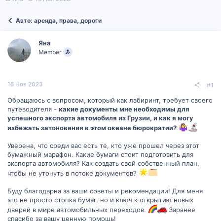
в
а
т
т
Авто: аренда, права, дороги
о
а
р
н
т
а
Яна
е
ч
Member
м
а
ы
л
а
16 Ноя 2023
#1
Обращаюсь с вопросом, который как лабиринт, требует своего
путеводителя -
какие документы мне необходимы для
успешного экспорта автомобиля из Грузии, и как я могу
избежать затоновения в этом океане бюрократии?
Уверена, что среди вас есть те, кто уже прошел через этот
бумажный марафон. Какие бумаги стоит подготовить для
экспорта автомобиля? Как создать свой собственный план,
чтобы не утонуть в потоке документов?
Буду благодарна за ваши советы и рекомендации! Для меня
это не просто стопка бумаг, но и ключ к открытию новых
дверей в мире автомобильных переходов.
Заранее
спасибо за вашу ценную помощь!