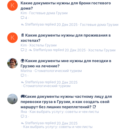
Какие документы нужны для брони гостевого
K
дома?
Kim
Гостевые дома Грузии
4
Steffaniyaa
20 Дек 2025
Гостевые дома Грузии
📄 Какие документы нужны для проживания в
K
хостелах?
Kim
Хостелы Грузии
Steffaniyaa
20 Дек 2025
Хостелы Грузии
2
🌍 Какие документы мне нужны для поездки в
Грузию на лечение?
Marina
Стоматологический туризм
1
Steffaniyaa
20 Дек 2025
Стоматологический туризм
🚚Какие документы нужны частному лицу для
перевозки груза в Грузии, и как создать свой
маршрут без лишних переплетений? 📑
Яна
Как выбрать услугу: советы и чек‑листы
3
Steffaniyaa
20 Дек 2025
Как выбрать услугу: советы и чек‑листы