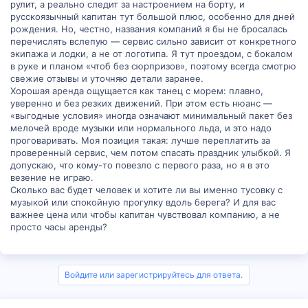
рулит, а реально следит за настроением на борту, и
русскоязычный капитан тут большой плюс, особенно для дней
рождения. Но, честно, названия компаний я бы не бросалась
перечислять вслепую — сервис сильно зависит от конкретного
экипажа и лодки, а не от логотипа. Я тут проездом, с бокалом
в руке и планом «чтоб без сюрпризов», поэтому всегда смотрю
свежие отзывы и уточняю детали заранее.
Хорошая аренда ощущается как танец с морем: плавно,
уверенно и без резких движений. При этом есть нюанс —
«выгодные условия» иногда означают минимальный пакет без
мелочей вроде музыки или нормального льда, и это надо
проговаривать. Моя позиция такая: лучше переплатить за
проверенный сервис, чем потом спасать праздник улыбкой. Я
допускаю, что кому-то повезло с первого раза, но я в это
везение не играю.
Сколько вас будет человек и хотите ли вы именно тусовку с
музыкой или спокойную прогулку вдоль берега? И для вас
важнее цена или чтобы капитан чувствовал компанию, а не
просто часы аренды?
Войдите или зарегистрируйтесь для ответа.