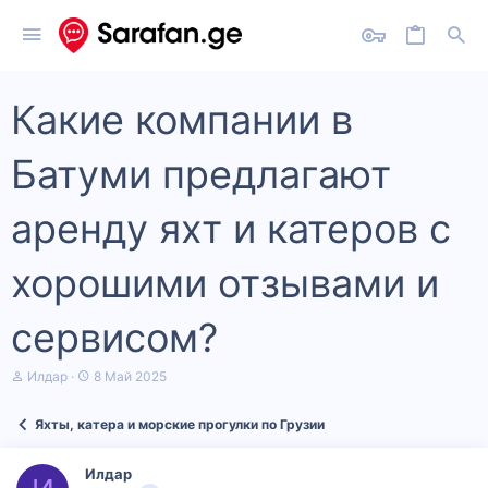
Какие компании в
Батуми предлагают
аренду яхт и катеров с
хорошими отзывами и
сервисом?
А
Д
Илдар
8 Май 2025
в
а
т
т
Яхты, катера и морские прогулки по Грузии
о
а
р
н
т
а
Илдар
е
ч