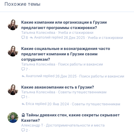
Похожие темы
Какие компании или организации в Грузии
предлагают программы стажировки?
Татьяна Колеснёва
Учеба и стажировки
Анатолий
26 Дек 2025
Учеба и стажировки
8
Какие социальные и вознаграждения часто
предлагают компании в Грузии своим
сотрудникам?
Татьяна Колеснёва
Поиск работы и вакансии
7
Анатолий
26 Дек 2025
Поиск работы и вакансии
Какие авиакомпании есть в Грузии?
Татьяна Колеснёва
Советы путешественникам
1
Erica
20 Янв 2024
Советы путешественникам
🔮 Тайны древних стен, какие секреты скрывает
Кахетия?
Александр Т
Достопримечательности и места
2