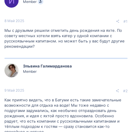
И
Member
м
а
ы
л
а
8 Май 2025
#1
Мы с друзьями решили отметить день рождения на яхте. По
совету местных хотели взять катер у одной компании с
русскоязычным капитаном. но может быть у вас будут другие
рекомендации?
Эльвина Галимарданова
Member
9 Май 2025
#2
Как приятно видеть, что в Батуми есть такие замечательные
возможности для отдыха на воде! Мы тоже недавно с
подругами задумались, как необычно отпраздновать день
рождения, и идея с яхтой просто вдохновила. Особенно
радует, что есть компании с русскоязычными капитанами и
тёплым подходом к гостям — сразу становится как-то
спокойнее и уютнее.