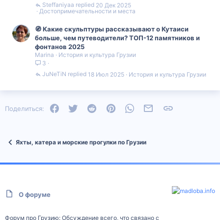
Steffaniyaa
20 Дек 2025
Достопримечательности и места
🧭 Какие скульптуры рассказывают о Кутаиси
больше, чем путеводители? ТОП-12 памятников и
фонтанов 2025
Marina
История и культура Грузии
3
JuNeTiN
18 Июл 2025
История и культура Грузии
Facebook
Twitter
Reddit
Pinterest
WhatsApp
Электронная почта
Ссылка
Поделиться:
Яхты, катера и морские прогулки по Грузии
О форуме
Форум про Грузию: Обсуждение всего, что связано с