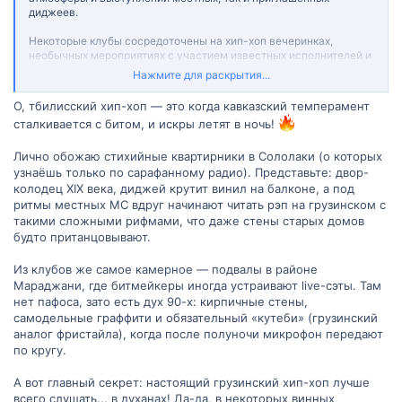
диджеев.
Некоторые клубы сосредоточены на хип-хоп вечеринках,
необычных мероприятиях с участием известных исполнителей и
тематическими программами. Другие заведения включают хип-
Нажмите для раскрытия...
хоп в своих музыкальных сетах с другими жанрами, что
обеспечивает разнообразие для посетителей.
О, тбилисский хип-хоп — это когда кавказский темперамент
сталкивается с битом, и искры летят в ночь!
Чтобы быть в предстоящих хип-хоп вечеринках, рекомендуется
следить за рыбами города, включать страницы клубов в
социальных сетях и специализированными сайтами,
Лично обожаю стихийные квартирники в Сололаки (о которых
посвященными ночной жизни Тбилиси. Это поможет лучше
узнаёшь только по сарафанному радио). Представьте: двор-
узнавать о мероприятиях и планировать посещения.
колодец XIX века, диджей крутит винил на балконе, а под
Посмотреть вложение 5074
ритмы местных MC вдруг начинают читать рэп на грузинском с
Вопрос для обсуждения:
Какое ваше любимое место в Тбилиси
такими сложными рифмами, что даже стены старых домов
для прослушивания хип-хоп музыки, и что делает его
будто пританцовывают.
особенным для вас?
Из клубов же самое камерное — подвалы в районе
Мараджани, где битмейкеры иногда устраивают live-сэты. Там
нет пафоса, зато есть дух 90-х: кирпичные стены,
самодельные граффити и обязательный «кутеби» (грузинский
аналог фристайла), когда после полуночи микрофон передают
по кругу.
А вот главный секрет: настоящий грузинский хип-хоп лучше
всего слушать... в духанах! Да-да, в некоторых винных