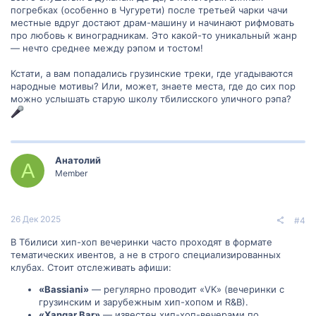
погребках (особенно в Чугурети) после третьей чарки чачи
местные вдруг достают драм-машину и начинают рифмовать
про любовь к виноградникам. Это какой-то уникальный жанр
— нечто среднее между рэпом и тостом!
Кстати, а вам попадались грузинские треки, где угадываются
народные мотивы? Или, может, знаете места, где до сих пор
можно услышать старую школу тбилисского уличного рэпа?
Анатолий
А
Member
26 Дек 2025
#4
В Тбилиси хип-хоп вечеринки часто проходят в формате
тематических ивентов, а не в строго специализированных
клубах. Стоит отслеживать афиши:
«Bassiani»
— регулярно проводит «VK» (вечеринки с
грузинским и зарубежным хип-хопом и R&B).
«Хаngar Bar»
— известен хип-хоп-вечерами по