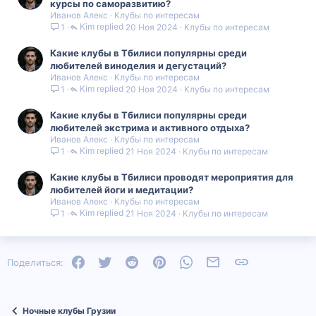
курсы по саморазвитию?
Иванов Алекс
Клубы по интересам
Kim
20 Ноя 2024
Клубы по интересам
1
Какие клубы в Тбилиси популярны среди
любителей виноделия и дегустаций?
Иванов Алекс
Клубы по интересам
Kim
20 Ноя 2024
Клубы по интересам
1
Какие клубы в Тбилиси популярны среди
любителей экстрима и активного отдыха?
Иванов Алекс
Клубы по интересам
Kim
21 Ноя 2024
Клубы по интересам
1
Какие клубы в Тбилиси проводят мероприятия для
любителей йоги и медитации?
Иванов Алекс
Клубы по интересам
Kim
21 Ноя 2024
Клубы по интересам
1
Facebook
Twitter
Reddit
Pinterest
WhatsApp
Электронная почта
Ссылка
Поделиться:
Ночные клубы Грузии