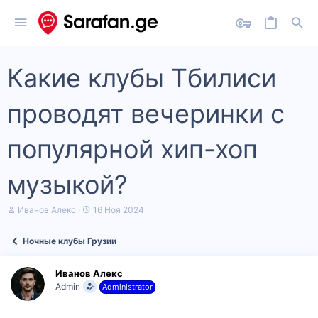
Какие клубы Тбилиси
проводят вечеринки с
популярной хип-хоп
музыкой?
А
Д
Иванов Алекс
16 Ноя 2024
в
а
т
т
Ночные клубы Грузии
о
а
р
н
т
а
Иванов Алекс
е
ч
Admin
Administrator
м
а
ы
л
а