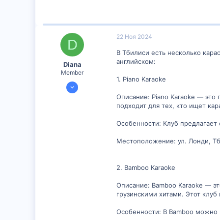
22 Ноя 2024
D
В Тбилиси есть несколько кара
английском:
Diana
Member
1. Piano Karaoke
19 Ноя 2024
42
Описание: Piano Karaoke — это
подходит для тех, кто ищет ка
0
6
Особенности: Клуб предлагает 
Местоположение: ул. Лонди, Т
2. Bamboo Karaoke
Описание: Bamboo Karaoke — эт
грузинскими хитами. Этот клу
Особенности: В Bamboo можно н