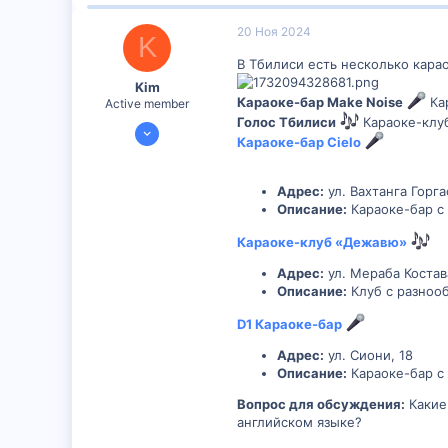
0
20 Ноя 2024
K
16
В Тбилиси есть несколько кара
Kim
Караоке-бар Make Noise
Кар
Active member
Голос Тбилиси
Караоке-клуб
15 Ноя 2024
Караоке-бар Cielo
1,044
0
Адрес:
ул. Вахтанга Горга
36
Описание:
Караоке-бар с
26
Караоке-клуб «Дежавю»
Адрес:
ул. Мераба Костав
Описание:
Клуб с разноо
D1 Караоке-бар
Адрес:
ул. Сиони, 18
Описание:
Караоке-бар с
Вопрос для обсуждения:
Какие
английском языке?