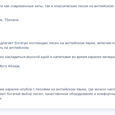
и как современные хиты, так и классические песни на английском
е, Тбилиси.
едлагает богатую коллекцию песен на английском языке, включая 
ть на английском.
о насладиться вкусной едой и напитками во время караоке-вечера
Котэ Абхази.
ие караоке-клубов с песнями на английском языке, где можно насл
еют богатый выбор песен, качественное оборудование и комфортн
и.