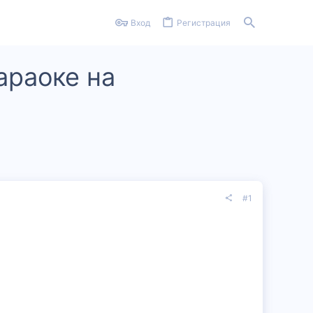
Вход
Регистрация
араоке на
#1