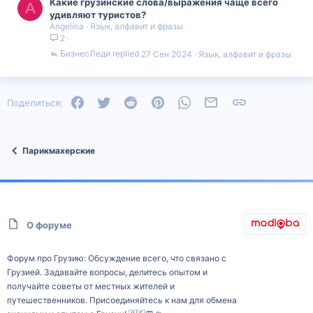
Какие грузинские слова/выражения чаще всего
A
удивляют туристов?
Angelina
Язык, алфавит и фразы
2
БизнесЛеди
27 Сен 2024
Язык, алфавит и фразы
Facebook
Twitter
Reddit
Pinterest
WhatsApp
Электронная почта
Ссылка
Поделиться:
Парикмахерские
О форуме
Форум про Грузию: Обсуждение всего, что связано с
Грузией. Задавайте вопросы, делитесь опытом и
получайте советы от местных жителей и
путешественников. Присоединяйтесь к нам для обмена