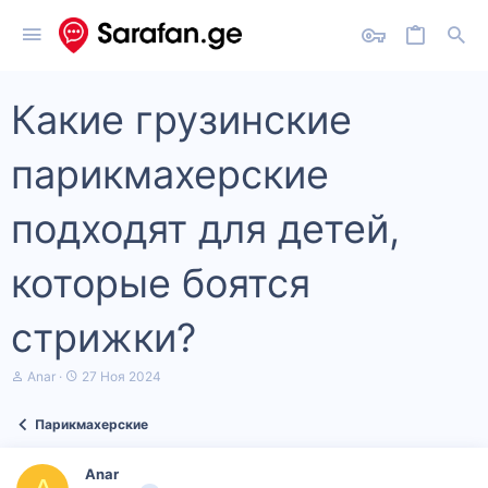
Какие грузинские
парикмахерские
подходят для детей,
которые боятся
стрижки?
А
Д
Anar
27 Ноя 2024
в
а
т
т
Парикмахерские
о
а
р
н
т
а
Anar
е
ч