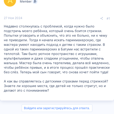
A
Member
м
а
ы
л
а
27 Ноя 2024
#1
Недавно столкнулась с проблемой, когда нужно было
подстричь моего ребёнка, который очень боится стрижки.
Попытки уговорить и объяснить, что это не больно, ни к чему
не приводили. Тогда я начала искать парикмахерскую, где
мастера умеют находить подход к детям с таким страхом. В
одной из таких парикмахерских в Батуми нас встретили с
теплотой. Там было уютное пространство с игрушками,
мультфильмами и даже сладким угощением, чтобы отвлечь
малыша. Мастер была очень терпелива, делала всё медленно,
чтобы ребёнок привык, и в итоге процесс прошёл практически
без слёз. Теперь мой сын говорит, что снова хочет пойти туда!
А как вы справляетесь с детскими страхами перед стрижкой?
Знаете ли хорошие места, где детей не только стригут, но и
делают это с пониманием?
Войдите или зарегистрируйтесь для ответа.