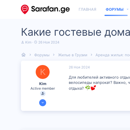
ГЛАВНАЯ
ФОРУМЫ
Какие гостевые дома
А
Д
Kim
26 Ноя 2024
в
а
т
т
Форумы
Жилье в Грузии
Аренда жилья: по
о
а
р
н
т
а
26 Ноя 2024
K
е
ч
м
а
Для любителей активного отды
ы
л
велосипеды напрокат? Важно, ч
Kim
а
отдыха?
Active member
15 Ноя 2024
1,044
0
36
26