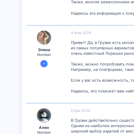
Также, многие ремесленники им
Надеюсь эта информация о поку
4 Фев 2024
Привет! Да, в Грузии есть мн
из самых популярных вариантов
Элина
очень известный Лоришки рынок
Member
3 Фев 2024
Также, можно попробовать поис
303
Например, на платформах, таки
13
Если у вас есть возможность, 
16
Надеюсь, это поможет вам найт
6 Дек 2024
В Грузии действительно сущес
Одним из наиболее интересных 
Алин
широкий выбор изделий от мес
Member