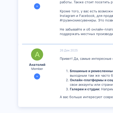
работы. Также стоит посетить 
4 Дек 2024
301
Кроме того, у вас есть возмож
Instagram и Facebook, для про
1
#грузинскиесувениры. Это позв
18
Не забывайте и об онлайн-плат
поддержать местных производит
26 Дек 2025
А
Привет! Да, самые интересные 
Анатолий
Member
Блошиные и ремесленны
21 Дек 2025
выходным там же часто 
Онлайн-платформы и соц
497
свои аккаунты или страни
0
Галереи и студии:
Напри
16
А вас больше интересуют совр