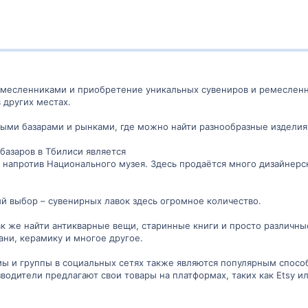
месленниками и приобретение уникальных сувениров и ремесленны
 других местах.
ными базарами и рынками, где можно найти разнообразные издели
базаров в Тбилиси является
l напротив Национального музея. Здесь продаётся много дизайнер
й выбор – сувенирных лавок здесь огромное количество.
к же найти антикварные вещи, старинные книги и просто различн
ани, керамику и многое другое.
мы и группы в социальных сетях также являются популярным спосо
одители предлагают свои товары на платформах, таких как Etsy ил