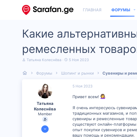
ГЛАВНАЯ
ФОРУМЫ
Какие альтернативны
ремесленных товаров
А
Д
Татьяна Колеснёва
5 Ноя 2023
в
а
т
т
Форумы
Шопинг и рынки
Сувениры и рем
о
а
р
н
т
а
5 Ноя 2023
е
ч
м
а
Привет всем!
ы
л
Татьяна
а
Я очень интересуюсь сувенирам
Колеснёва
традиционных магазинов, и поп
Member
сувениры и ремесленные товары
существуют онлайн-платформы и
19 Окт 2023
опыт покупки сувениров и реме
600
вашу помощь и рекомендации.