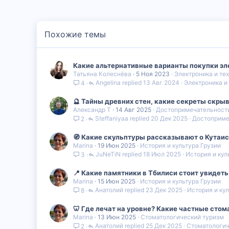
Похожие темы
Какие альтернативные варианты покупки эл
Татьяна Колеснёва
5 Ноя 2023
Электроника и те
Angelina
13 Авг 2024
Электроника и
4
🔮 Тайны древних стен, какие секреты скры
Александр Т
14 Авг 2025
Достопримечательности
Steffaniyaa
20 Дек 2025
Достоприме
2
🧭 Какие скульптуры рассказывают о Кутаис
Marina
19 Июн 2025
История и культура Грузии
JuNeTiN
18 Июл 2025
История и кул
3
📍 Какие памятники в Тбилиси стоит увидет
Marina
15 Июн 2025
История и культура Грузии
Анатолий
23 Дек 2025
История и ку
8
🦷 Где лечат на уровне? Какие частные сто
Marina
13 Июн 2025
Стоматологический туризм
Анатолий
25 Дек 2025
Стоматологич
2