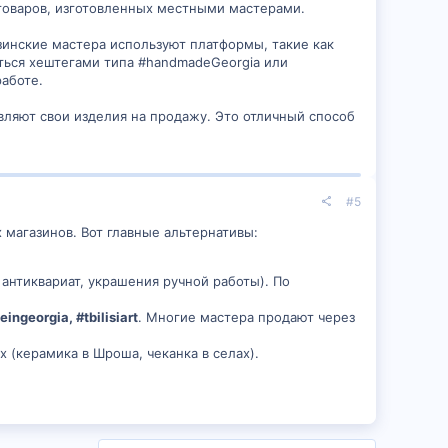
 товаров, изготовленных местными мастерами.
зинские мастера используют платформы, такие как
аться хештегами типа #handmadeGeorgia или
работе.
авляют свои изделия на продажу. Это отличный способ
#5
 магазинов. Вот главные альтернативы:
 антиквариат, украшения ручной работы). По
ingeorgia, #tbilisiart
. Многие мастера продают через
 (керамика в Шроша, чеканка в селах).