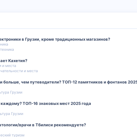
ектроники в Грузии, кроме традиционных магазинов?
хника
 техника
вает Кахетия?
 и места
чательности и места
и больше, чем путеводители? ТОП-12 памятников и фонтанов 202
ьтура Грузии
ь каждому? ТОП-16 знаковых мест 2025 года
льтура Грузии
матологии/врачи в Тбилиси рекомендуете?
еский туризм