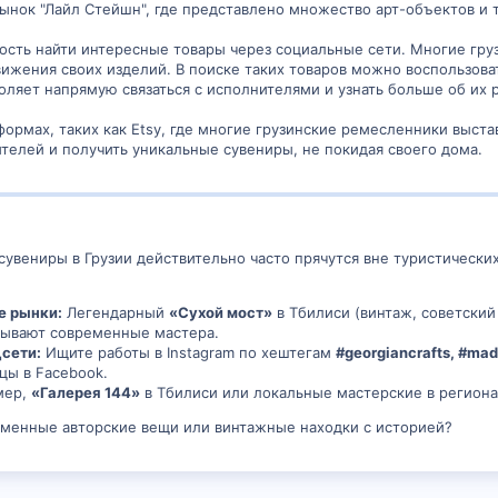
рынок "Лайл Стейшн", где представлено множество арт-объектов и
ность найти интересные товары через социальные сети. Многие гру
движения своих изделий. В поиске таких товаров можно воспользов
оляет напрямую связаться с исполнителями и узнать больше об их 
формах, таких как Etsy, где многие грузинские ремесленники выст
елей и получить уникальные сувениры, не покидая своего дома.
сувениры в Грузии действительно часто прячутся вне туристических
е рынки:
Легендарный
«Сухой мост»
в Тбилиси (винтаж, советский
бывают современные мастера.
сети:
Ищите работы в Instagram по хештегам
#georgiancrafts, #made
цы в Facebook.
мер,
«Галерея 144»
в Тбилиси или локальные мастерские в регионах
еменные авторские вещи или винтажные находки с историей?