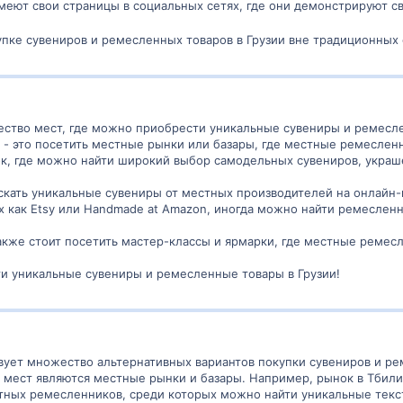
еют свои страницы в социальных сетях, где они демонстрируют св
пке сувениров и ремесленных товаров в Грузии вне традиционных
ожество мест, где можно приобрести уникальные сувениры и ремес
 - это посетить местные рынки или базары, где местные ремеслен
, где можно найти широкий выбор самодельных сувениров, украше
кать уникальные сувениры от местных производителей на онлайн-п
х как Etsy или Handmade at Amazon, иногда можно найти ремесленн
также стоит посетить мастер-классы и ярмарки, где местные ремес
и уникальные сувениры и ремесленные товары в Грузии!
твует множество альтернативных вариантов покупки сувениров и р
мест являются местные рынки и базары. Например, рынок в Тбилис
тных ремесленников, среди которых можно найти уникальные текс