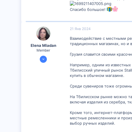
32
Спасибо большое!
16
21 Янв 2024
Взаимодействие с местными ре
традиционных магазинах, но и в
Elena Mladan
Member
Грузия славится своими красоч
29 Ноя 2023
353
Например, одним из известных 
Тбилисский уличный рынок Stal
36
купить в обычном магазине.
18
Среди сувениров тоже огромны
На Тбилисском рынке можно та
включая изделия из серебра, тк
Кроме того, интернет-платфор
местные ремесленники и произв
выбор ручных изделий.