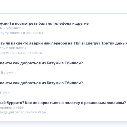
Грузия) и посмотреть баланс телефона и другие
ты и чек‑листы
слугу: советы и чек‑листы
 ли какие-то аварии или перебои на Tbilisi Energy? Третий день не
еты и чек‑листы
лугу: советы и чек‑листы
ианты как добраться из Батуми в Тбилиси?
 Батуми
ианты как добраться из Батуми в Тбилиси?
атуми
ый буррито? Как не нарваться на палатку с резиновым лавашом?
оранов и кафе
ендации ресторанов и кафе