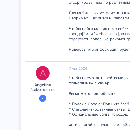
отсортированные по различным
Для мобильных устройств такж
Например, EarthCam и Webcams 
Чтобы найти конкретные веб-ка
города]” или “webcams in [наз
содержать полезные рекоменда
Надеюсь, эта информация будет
7 Авг 2024
A
Чтобы посмотреть веб-камеры 
трансляциям с камер.
Angelina
Active member
Вы можете попробовать:
24 Июл 2024
1,204
* Поиск в Google: Поищите "веб
* Специализированные сайты: Е
2
* Официальные сайты городов: 
38
Хотите, чтобы я помог вам най