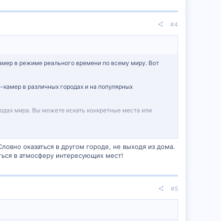
#4
амер в режиме реального времени по всему миру. Вот
б-камер в различных городах и на популярных
родах мира. Вы можете искать конкретные места или
еб-камер с высотных точек, таких как небоскребы,
ловно оказаться в другом городе, не выходя из дома.
ться в атмосферу интересующих мест!
айти веб-камеры по всему миру, отсортированные по
-камеры в режиме реального времени. Например,
#5
х веб-камер.
ые запросы вроде “live webcams [название города]” или
ых сетях, которые могут содержать полезные