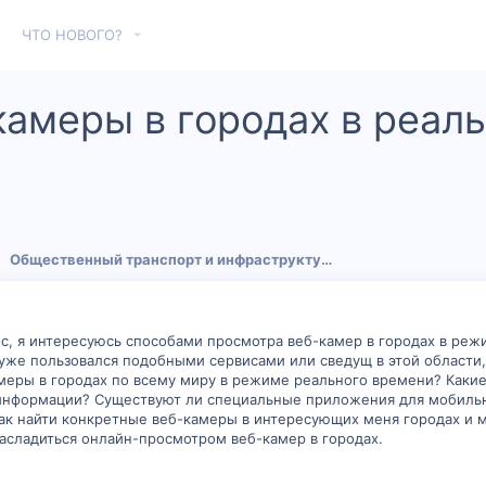
ЧТО НОВОГО?
камеры в городах в реал
Общественный транспорт и инфраструктура
ос, я интересуюсь способами просмотра веб-камер в городах в режи
ас уже пользовался подобными сервисами или сведущ в этой област
меры в городах по всему миру в режиме реального времени? Каки
 информации? Существуют ли специальные приложения для мобильн
ак найти конкретные веб-камеры в интересующих меня городах и 
асладиться онлайн-просмотром веб-камер в городах.