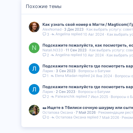
Похожие темы
Как узнать свой номер в Магти / Magticom( 
AlexNomad
3 Дек 2023
Как выбрать услугу: сове
Angelina
10 Авг 2024
Как выбрать у
3
Подскажите пожалуйста, как посмотреть, есть
N
Natali.N333
11 Сен 2023
Как выбрать услугу: сов
Angelina
10 Авг 2024
Как выбрать ус
2
Подскажите пожалуйста где посмотреть вар
Ларик
3 Сен 2023
Вопросы о Батуми
Elena Mladan
24 Янв 2024
Вопросы о
1
Подскажите пожалуйста где посмотреть вар
Ларик
2 Сен 2023
Вопросы о Батуми
Palwanchik
7 Июл 2025
Вопросы о Б
2
🌯 Ищете в Тбилиси сочную шаурму или сытн
Остапова Оксана
7 Май 2026
Рекомендации рест
Остапова Оксана
7 Май 2026
Реком
0