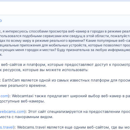
с, я интересуюсь способами просмотра веб-камер в городах в режиме реаль
е пользовался подобными сервисами или сведущ в этой области, пожалуйст
дах по всему миру в режиме реального времени? Какие популярные веб-са
циальные приложения для мобильных устройств, которые позволяют прос
есующих меня городах и местах? Буду признательна за любую информацию 
х.
 веб-сайтов и платформ, которые предоставляют доступ к просмот
х ресурсов, которые вы можете использовать:
): EarthCam является одной из самых известных платформ для прос
име реального времени.
.com
): Webcamtaxi также предлагает широкий выбор веб-камер в р
 доступные веб-камеры.
webcams.com
): Этот сайт специализируется на предоставлении прос
 места с панорамным видом.
.travel
): Webcams.travel является еще одним веб-сайтом, где вы 