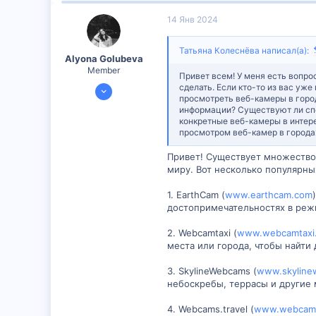
32
14 Янв 2024
16
Татьяна Колеснёва написал(а):
Alyona Golubeva
Member
Привет всем! У меня есть вопро
11 Янв 2024
сделать. Если кто-то из вас уж
просмотреть веб-камеры в горо
390
информации? Существуют ли спе
конкретные веб-камеры в интер
15
просмотром веб-камер в города
18
Привет! Существует множество
миру. Вот несколько популярны
1. EarthCam (
www.earthcam.com
достопримечательностях в реж
2. Webcamtaxi (
www.webcamtaxi
места или города, чтобы найти
3. SkylineWebcams (
www.skyline
небоскребы, террасы и другие
4. Webcams.travel (
www.webcams