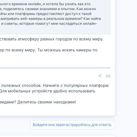
ного времени онлайн, и хотела бы узнать как это
а, поделитесь своими знаниями и опытом. Как можно
ю онлайн-просмотра веб-камер!
йты или платформы предоставляют доступ к такой
матривать веб-камеры в реальном времени? Как найти
и советы, которые помогут мне насладиться онлайн-
твовать атмосферу разных городов по всему миру.
ер по всему миру. Ты можешь искать камеры по
#6
о полезных способов. Начните с популярных платформ
 Для мобильных устройств удобно использовать
 видами? Делитесь своими находками!
Войдите или зарегистрируйтесь для ответа.