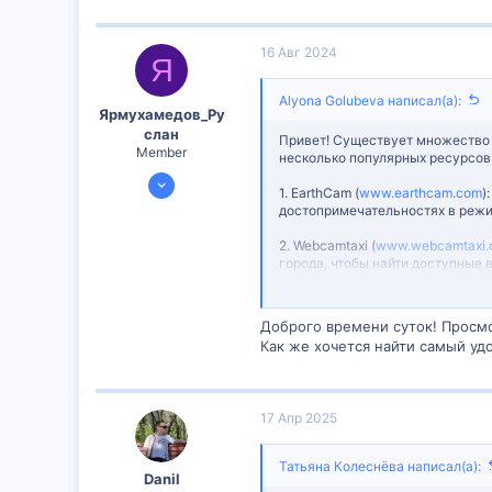
16 Авг 2024
Я
Alyona Golubeva написал(а):
Ярмухамедов_Ру
слан
Привет! Существует множество 
Member
несколько популярных ресурсов
10 Авг 2024
1. EarthCam (
www.earthcam.com
)
598
достопримечательностях в режи
1
2. Webcamtaxi (
www.webcamtaxi.
18
города, чтобы найти доступные 
3. SkylineWebcams (
www.skyline
террасы и другие места с пано
Доброго времени суток! Просмо
Как же хочется найти самый уд
4. Webcams.travel (
www.webcams.
различным категориям и место
Для мобильных устройств также
17 Апр 2025
EarthCam и Webcams Viewer были
Чтобы найти конкретные веб-кам
Татьяна Колеснёва написал(а):
“webcams in [название места]”
Danil
рекомендации от других пользов