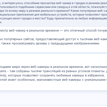
с, я интересуюсь способами просмотра веб-камер в городах в режиме реаль
е пользовался подобными сервисами или сведущ в этой области, пожалуйст
 полезной! Открывайте для себя прекрасные виды со всего мира с помощь
дах по всему миру в режиме реального времени? Какие популярные веб-са
циальные приложения для мобильных устройств, которые позволяют прос
есующих меня городах и местах? Буду признательна за любую информацию 
х.
мотр веб-камер в реальном времени — это отличный способ почувс
х популярных сайтов, предоставляющий доступ к тысячам веб-кам
а также просматривать архивы с предыдущими изображениями.
ородами мира через веб-камеры в реальном времени, вот нескольк
cams - там собраны тысячи трансляций из разных уголков планеты.
indy, которые позволяют сохранять любимые камеры в избранное.
телей знает особенные, малоизвестные веб-камеры с уникальными