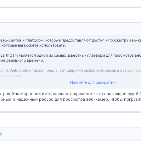
веб-сайтов и платформ, которые предоставляют доступ к просмотру веб-к
, которые вы можете использовать:
: EarthCam является одной из самых известных платформ для просмотра ве
ме реального времени.
com
): Webcamtaxi также предлагает широкий выбор веб-камер в разных го
веб-камеры.
Нажмите для раскрытия...
webcams.com
): Этот сайт специализируется на предоставлении просмотра в
рамным видом.
тр веб-камер в режиме реального времени - это настоящее чудо! С
обный и надежный ресурс для просмотра веб-камер, чтобы погрузи
travel
): Webcams.travel является еще одним веб-сайтом, где вы можете н
положениям.
 доступны некоторые приложения, которые позволяют просматривать веб
 разработаны для iOS и Android и предлагают доступ к широкой базе данны
еры в интересующих вас городах или местах, можно использовать поисков
. Также вы можете просмотреть обсуждения, форумы или группы в социальн
ателей.