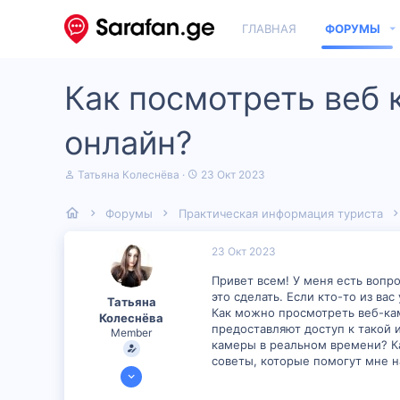
ГЛАВНАЯ
ФОРУМЫ
Как посмотреть веб 
онлайн?
А
Д
Татьяна Колеснёва
23 Окт 2023
в
а
т
т
Форумы
Практическая информация туриста
о
а
р
н
т
а
23 Окт 2023
е
ч
м
а
Привет всем! У меня есть вопр
ы
л
это сделать. Если кто-то из в
Татьяна
а
Как можно просмотреть веб-ка
Колеснёва
предоставляют доступ к такой
Member
камеры в реальном времени? К
советы, которые помогут мне н
19 Окт 2023
600