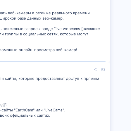
вать веб-камеры в режиме реального времени.
 широкой базе данных веб-камер.
 поисковые запросы вроде “live webcams [название
ли группы в социальных сетях, которые могут
с помощью онлайн-просмотра веб-камер!
#3
ли сайты, которые предоставляют доступ к прямым
а]".
сайты "EarthCam" или "LiveCams".
воих официальных сайтах.