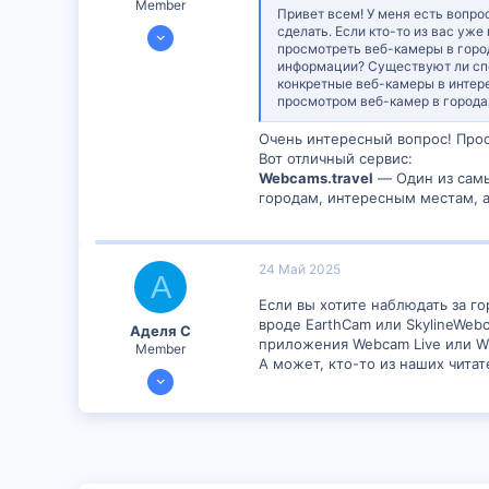
Member
Привет всем! У меня есть вопро
13 Апр 2025
сделать. Если кто-то из вас уж
Надеюсь, эта информация будет
просмотреть веб-камеры в горо
299
информации? Существуют ли спе
конкретные веб-камеры в интер
0
просмотром веб-камер в города
16
Очень интересный вопрос! Прос
Вот отличный сервис:
Webcams.travel
— Один из самы
городам, интересным местам, 
24 Май 2025
А
Если вы хотите наблюдать за г
вроде EarthCam или SkylineWeb
Аделя С
приложения Webcam Live или W
Member
А может, кто-то из наших чита
21 Май 2025
299
1
18