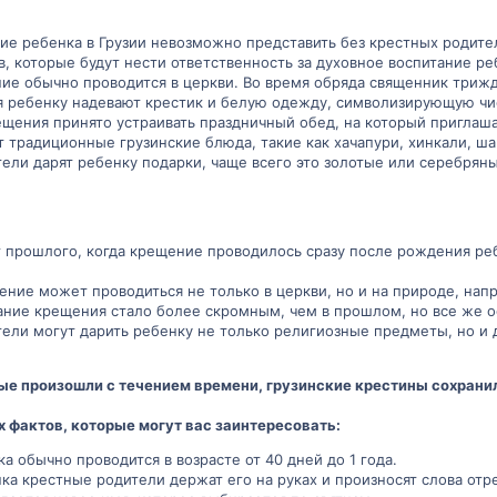
е ребенка в Грузии невозможно представить без крестных родите
, которые будут нести ответственность за духовное воспитание ре
е обычно проводится в церкви. Во время обряда священник трижды
 ребенку надевают крестик и белую одежду, символизирующую чис
щения принято устраивать праздничный обед, на который приглаша
 традиционные грузинские блюда, такие как хачапури, хинкали, ш
ли дарят ребенку подарки, чаще всего это золотые или серебряны
т прошлого, когда крещение проводилось сразу после рождения ре
ние может проводиться не только в церкви, но и на природе, напр
ние крещения стало более скромным, чем в прошлом, но все же 
ели могут дарить ребенку не только религиозные предметы, но и 
ые произошли с течением времени, грузинские крестины сохрани
 фактов, которые могут вас заинтересовать:
а обычно проводится в возрасте от 40 дней до 1 года.
а крестные родители держат его на руках и произносят слова отре