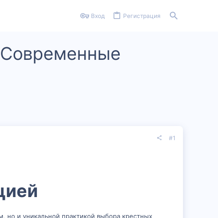
Вход
Регистрация
и Современные
#1
ией​
ем, но и уникальной практикой выбора крестных