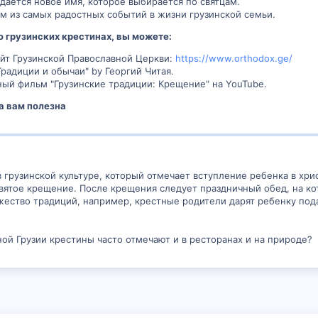
дается новое имя, которое выбирается по святцам.
м из самых радостных событий в жизни грузинской семьи.
о грузинских крестинах, вы можете:
йт Грузинской Православной Церкви:
https://www.orthodox.ge/
Традиции и обычаи" by Георгий Читая.
ый фильм "Грузинские традиции: Крещение" на YouTube.
а вам полезна
в грузинской культуре, который отмечает вступление ребенка в хр
святое крещение. После крещения следует праздничный обед, на ко
жество традиций, например, крестные родители дарят ребенку пода
ной Грузии крестины часто отмечают и в ресторанах и на природе?