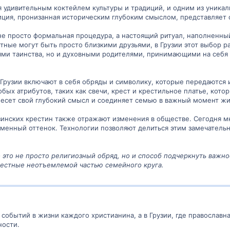
ся удивительным коктейлем культуры и традиций, и одним из уника
иция, пронизанная историческим глубоким смыслом, представляет
 не просто формальная процедура, а настоящий ритуал, наполненны
естные могут быть просто близкими друзьями, в Грузии этот выбор
ями таинства, но и духовными родителями, принимающими на себя 
Грузии включают в себя обряды и символику, которые передаются 
обых атрибутов, таких как свечи, крест и крестильное платье, ко
несет свой глубокий смысл и соединяет семью в важный момент ж
инских крестин также отражают изменения в обществе. Сегодня мн
еменный оттенок. Технологии позволяют делиться этим замечатель
- это не просто религиозный обряд, но и способ подчеркнуть важн
рестные неотъемлемой частью семейного круга.
событий в жизни каждого христианина, а в Грузии, где православна
ности.