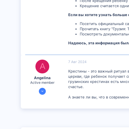
После крещения ребенку 
Крещение считается одни
Если вы хотите узнать больше 
Посетить официальный са
Прочитать книгу "Грузия: 
Посмотреть документальн
Надеюсь, эта информация был
7 Авг 2024
A
Крестины - это важный ритуал 
церкви, где ребенок получает 
Angelina
грузинских крестинах есть мно
Active member
счастье.
24 Июл 2024
1,204
А знаете ли вы, что в современ
2
38