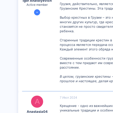
Igor Anatolyevich
Грузия, действительно, являет
Active member
Грузинские Крестины. Эта трад
18 Янв 2024
768
Выбор крестных в Грузии – это
многих других культур, где кр
53
становятся не просто свидетел
28
ребенка.
webavito.ru
Старинные традиции крестин в 
процесса является передача ос
Каждый элемент этого обряда 
Современные особенности груз
вместе с тем придают им совр
расстоянии.
В целом, грузинские крестины 
прошлое и настоящее, делая к
7 Июл 2024
A
Крещение - одно из важнейших 
уникальные традиции и особен
Anastasia04