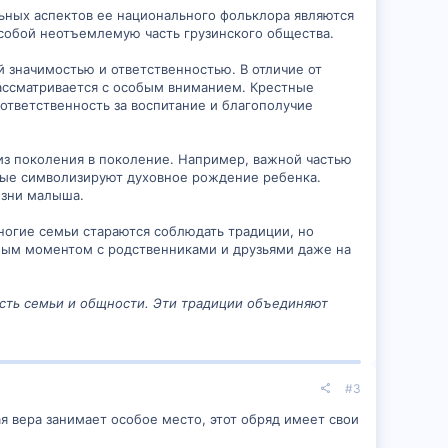
льных аспектов ее национального фольклора являются
 собой неотъемлемую часть грузинского общества.
й значимостью и ответственностью. В отличие от
 рассматривается с особым вниманием. Крестные
ответственность за воспитание и благополучие
из поколения в поколение. Например, важной частью
торые символизируют духовное рождение ребенка.
изни малыша.
огие семьи стараются соблюдать традиции, но
ным моментом с родственниками и друзьями даже на
ость семьи и общности. Эти традиции объединяют
#3
я вера занимает особое место, этот обряд имеет свои