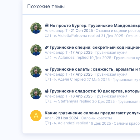
Похожие темы
🍔 Не просто бургер. Грузинские Макдональд
Александр Т
21 Сен 2025
Отзывы и оценки ресто
ViolettaPetrovna
31 Дек 2025
Отзывы
1
🌿 Грузинские специи: секретный код нацио
Александр Т
17 Апр 2025
Грузинская кухня
Aclandezi
19 Дек 2025
Грузинская к
2
🥗 Грузинские салаты: свежесть, ароматы и 
Александр Т
17 Апр 2025
Грузинская кухня
Аделя С
27 Май 2025
Грузинская ку
1
🍯 Грузинские сладости: 10 десертов, котор
Александр Т
16 Апр 2025
Грузинская кухня
Steffaniyaa
20 Дек 2025
Грузинская 
2
Какие грузинские салоны предлагают услуги
A
Anar
28 Ноя 2024
Салоны красоты
Aclandezi
19 Дек 2025
Салоны красо
1