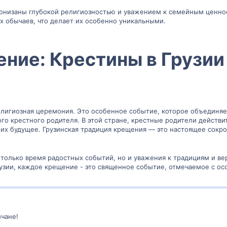
ронизаны глубокой религиозностью и уважением к семейным ценно
 обычаев, что делает их особенно уникальными.
ние: Крестины в Грузии
елигиозная церемония. Это особенное событие, которое объединяет
го крестного родителя. В этой стране, крестные родители действ
а их будущее. Грузинская традиция крещения — это настоящее сокр
 только время радостных событий, но и уважения к традициям и в
узии, каждое крещение - это священное событие, отмечаемое с о
чане!