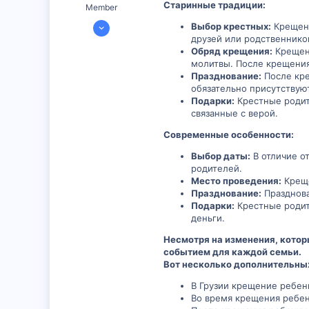
Старинные традиции:
Member
6 Июл 2024
Выбор крестных:
Крещени
друзей или родственников
300
Обряд крещения:
Крещени
0
молитвы. После крещения
16
Празднование:
После кре
обязательно присутствуют
Подарки:
Крестные родите
связанные с верой.
Современные особенности:
Выбор даты:
В отличие о
родителей.
Место проведения:
Креще
Празднование:
Празднова
Подарки:
Крестные родит
деньги.
Несмотря на изменения, котор
событием для каждой семьи.
Вот несколько дополнительных
В Грузии крещение ребенк
Во время крещения ребенк