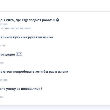
сы 2025, где еду подают роботы! 🤖
ранов
 и оценки ресторанов
нальной кухни на русском языке
ухня
традиции 🇬🇪
хня
ые стоит попробовать хотя бы раз в жизни
кухня
 по уходу за кожей лица?
ты