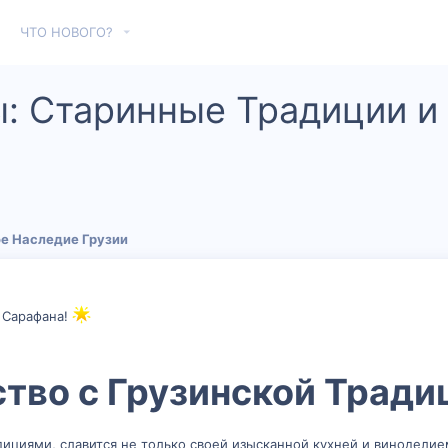
ЧТО НОВОГО?
ы: Старинные Традиции 
е Наследие Грузии
 Сарафана!
тво с Грузинской Традиц
радициями, славится не только своей изысканной кухней и винодели