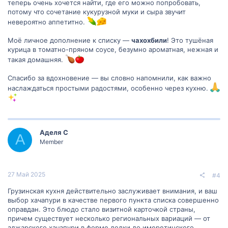
теперь очень хочется найти, где его можно попробовать,
потому что сочетание кукурузной муки и сыра звучит
невероятно аппетитно.
Моё личное дополнение к списку —
чахохбили
! Это тушёная
курица в томатно-пряном соусе, безумно ароматная, нежная и
такая домашняя.
Спасибо за вдохновение — вы словно напомнили, как важно
наслаждаться простыми радостями, особенно через кухню.
Аделя С
А
Member
27 Май 2025
#4
Грузинская кухня действительно заслуживает внимания, и ваш
выбор хачапури в качестве первого пункта списка совершенно
оправдан. Это блюдо стало визитной карточкой страны,
причем существует несколько региональных вариаций — от
аджарского хачапури в форме лодки до имеретинского