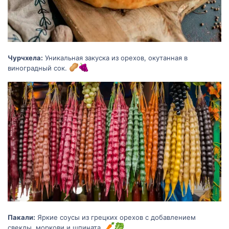
Чурчхела:
Уникальная закуска из орехов, окутанная в
виноградный сок.
Пакали:
Яркие соусы из грецких орехов с добавлением
свеклы, моркови и шпината.