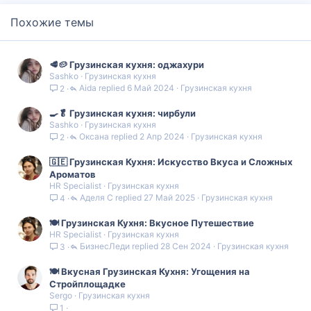
Похожие темы
🥩🥔 Грузинская кухня: оджахури
Sashko
Грузинская кухня
Aida
6 Май 2024
Грузинская кухня
2
🍳🥬 Грузинская кухня: чирбули
Sashko
Грузинская кухня
Оксана
2 Апр 2024
Грузинская кухня
2
🇬🇪 Грузинская Кухня: Искусство Вкуса и Сложных
Ароматов
HR Specialist
Грузинская кухня
Аделя С
27 Май 2025
Грузинская кухня
4
🍽️ Грузинская Кухня: Вкусное Путешествие
HR Specialist
Грузинская кухня
БизнесЛеди
28 Сен 2024
Грузинская кухня
3
🍽️ Вкусная Грузинская Кухня: Угощения на
Стройплощадке
Sergo
Грузинская кухня
1