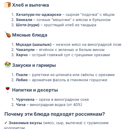
Хлеб и выпечка
Хачапури по-аджарски
– сырная "лодочка" с яйцом
Хинкали
– сочные "мешочки" с мясом и бульоном
Шоти (пури)
– хрустящий хлеб из тандыра
Мясные блюда
Мцвади (шашлык)
– нежное мясо на виноградной лозе
Чакапули
– ягнёнок с зеленью и белым вином
Харчо
– острый говяжий суп с грецкими орехами
Закуски и гарниры
Пхали
– рулетики из шпината или свёклы с орехами
Лобио
– ароматная фасоль в глиняном горшочке
Напитки и десерты
Чурчхела
– орехи в виноградном соке
Чача
– виноградная водка (от 40%)
Почему эти блюда подходят россиянам?
✔
Знакомые вкусы
(мясо, сыр, выпечка) с грузинским
колоритом