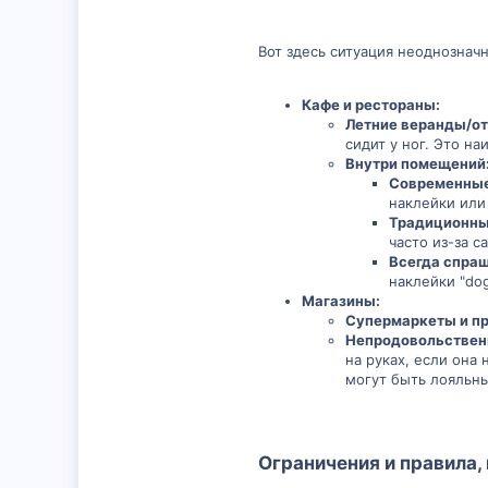
Вот здесь ситуация неоднозначн
Кафе и рестораны:
Летние веранды/о
сидит у ног. Это на
Внутри помещений
Современные,
наклейки или
Традиционны
часто из-за с
Всегда спра
наклейки "dog
Магазины:
Супермаркеты и п
Непродовольственн
на руках, если она 
могут быть лояльны
Ограничения и правила, 