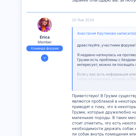
Заранее благодарю вас за люб
28
20 Янв 2024
Анастасия Крутикова написал(а)
Erica
Member
дравствуйте, участники форума
Команда форума
Я недавно наткнулась на противо
23 Июн 2023
Грузии есть проблемы с бездом
609
интересует, можно ли посещать 
8
Если у вас есть информация или
18
собак планировать поездку в Гр
Заранее благодарю вас за любу
Приветствую! В Грузии существ
являются проблемой в некотор
приводят к тому, что в некото
Грузии, которые дружелюбно на
маленькие породы. В таких мес
стоит отметить, что есть неко
необходимости держать собак н
ли собак внутрь помещения или