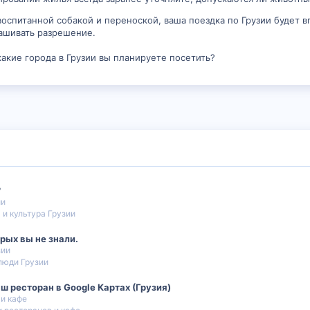
воспитанной собакой и переноской, ваша поездка по Грузии будет
ашивать разрешение.
какие города в Грузии вы планируете посетить?
?
ии
 и культура Грузии
орых вы не знали.
зии
люди Грузии
ш ресторан в Google Картах (Грузия)
и кафе