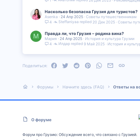
26 Дек 2025
Рекомендации
1
Насколько безопасна Грузия для туристов?
Asenka
24 Апр 2025
Советы путешественникам
Steffaniyaa
20 Дек 2025
Советы пут
4
Правда ли, что Грузия – родина вина?
М
Мария
24 Апр 2025
История и культура Грузии
Илдар
9 Май 2025
История и культу
4
Facebook
Twitter
Reddit
Pinterest
WhatsApp
Электронная
Ссылка
Поделиться:
Форумы
Начните здесь (FAQ)
Ответы на в
О форуме
Форум про Грузию: Обсуждение всего, что связано с Грузией.