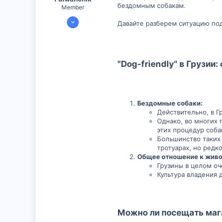
бездомным собакам.
Member
5 Июл 2025
Давайте разберем ситуацию по
299
0
16
"Dog-friendly" в Грузии:
29
Бездомные собаки:
Действительно, в Г
Однако, во многих 
этих процедур соба
Большинство таких 
тротуарах, но редк
Общее отношение к жив
Грузины в целом оч
Культура владения
Можно ли посещать мага