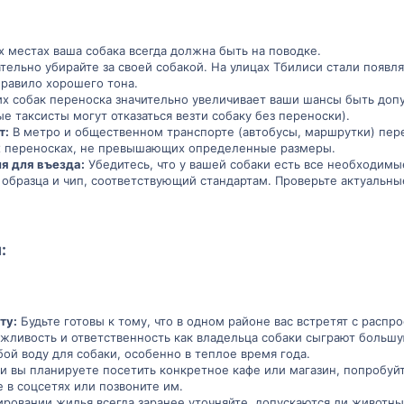
 местах ваша собака всегда должна быть на поводке.
тельно убирайте за своей собакой. На улицах Тбилиси стали появля
правило хорошего тона.
х собак переноска значительно увеличивает ваши шансы быть доп
ые таксисты могут отказаться везти собаку без переноски).
т:
В метро и общественном транспорте (автобусы, маршрутки) пере
их переносках, не превышающих определенные размеры.
я для въезда:
Убедитесь, что у вашей собаки есть все необходимы
образца и чип, соответствующий стандартам. Проверьте актуальные
​
ту:
Будьте готовы к тому, что в одном районе вас встретят с распр
жливость и ответственность как владельца собаки сыграют большую 
бой воду для собаки, особенно в теплое время года.
и вы планируете посетить конкретное кафе или магазин, попробуй
 в соцсетях или позвоните им.
ровании жилья всегда заранее уточняйте, допускаются ли животны