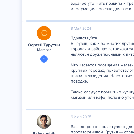
заранее уточнить правила и тр
информация полезна для вас и п
9 Май 2024
С
Здравствуйте!
В Грузии, как и во многих друг
Сергей Турутин
городах и районах встречаются
Member
являются дружелюбными к пит
8 Май 2024
301
Что касается посещения магази
крупных городах, приветствуют
0
правила заведения. Некоторые 
16
поводке.
Также следует помнить о культ
магазин или кафе, полезно уточ
6 Июл 2025
Ваш вопрос очень актуален дл
противоречивой. Грузия — стра
Palwanchik