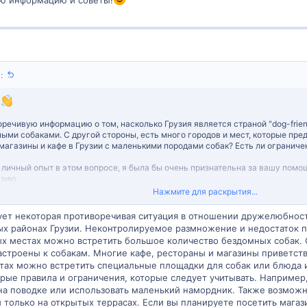
ую информацию и советы!
:
!
речивую информацию о том, насколько Грузия является страной "dog-friend
ными собаками. С другой стороны, есть много городов и мест, которые пр
магазины и кафе в Грузии с маленькими породами собак? Есть ли ограничен
 личный опыт в этом вопросе, я была бы очень признательна за вашу пом
узию.
Нажмите для раскрытия...
ю информацию и советы!
ует некоторая противоречивая ситуация в отношении дружелюбност
ых районах Грузии. Неконтролируемое размножение и недостаток
рых местах можно встретить большое количество бездомных собак. 
строены к собакам. Многие кафе, рестораны и магазины приветст
тах можно встретить специальные площадки для собак или блюда и
торые правила и ограничения, которые следует учитывать. Например
а поводке или использовать маленький намордник. Также возможн
 только на открытых террасах. Если вы планируете посетить магаз