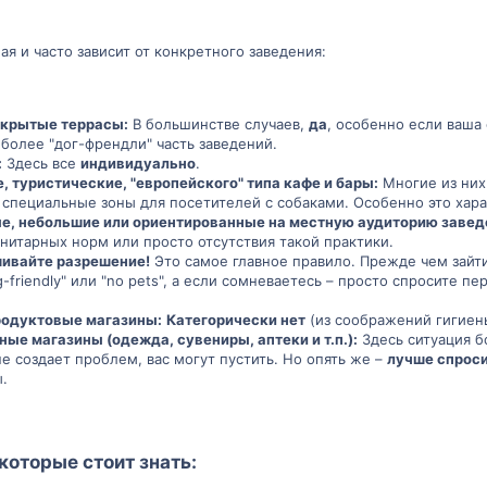
ая и часто зависит от конкретного заведения:
ткрытые террасы:
В большинстве случаев,
да
, особенно если ваша
иболее "дог-френдли" часть заведений.
:
Здесь все
индивидуально
.
 туристические, "европейского" типа кафе и бары:
Многие из них
 специальные зоны для посетителей с собаками. Особенно это хара
е, небольшие или ориентированные на местную аудиторию завед
анитарных норм или просто отсутствия такой практики.
шивайте разрешение!
Это самое главное правило. Прежде чем зайти 
-friendly" или "no pets", а если сомневаетесь – просто спросите персо
родуктовые магазины:
Категорически нет
(из соображений гигиены
ые магазины (одежда, сувениры, аптеки и т.п.):
Здесь ситуация б
не создает проблем, вас могут пустить. Но опять же –
лучше спрос
.
которые стоит знать:​