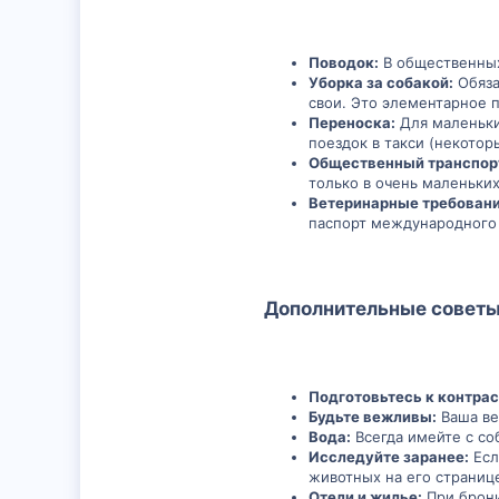
Поводок:
В общественных
Уборка за собакой:
Обяза
свои. Это элементарное 
Переноска:
Для маленьки
поездок в такси (некотор
Общественный транспор
только в очень маленьк
Ветеринарные требовани
паспорт международного 
Дополнительные советы:
Подготовьтесь к контрас
Будьте вежливы:
Ваша ве
Вода:
Всегда имейте с со
Исследуйте заранее:
Есл
животных на его странице
Отели и жилье:
При брони