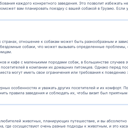
ебования каждого конкретного заведения. Это позволит избежать н
оможет вам планировать поездку с вашей собакой в Грузию. Если у 
их странах, отношение к собакам может быть разнообразным и завис
 бездомные собаки, что может вызывать определенные проблемы, 
омцам.
нов и кафе с маленькими породами собак, в большинстве случаев э
 посетителей в компании их домашних питомцев. Однако перед пос
места могут иметь свои ограничения или требования к поведению 
урных особенностях и уважать других посетителей и их комфорт. По
нить правила заведения и соблюдать их, чтобы визит был приятным
я любителей животных, планирующих путешествие, и вы абсолютно
на, где сосуществуют очень разные подходы к животным, и это кас