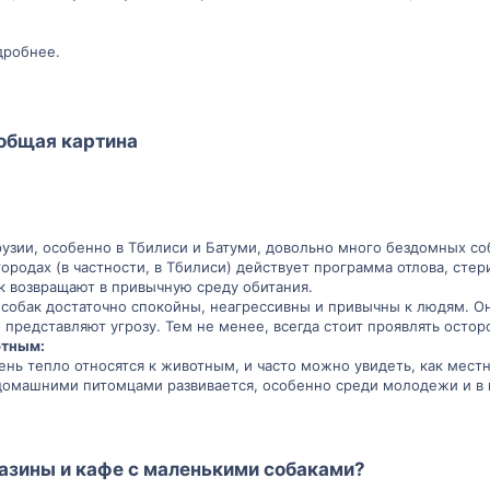
дробнее.
 общая картина​
рузии, особенно в Тбилиси и Батуми, довольно много бездомных со
городах (в частности, в Тбилиси) действует программа отлова, сте
к возвращают в привычную среду обитания.
собак достаточно спокойны, неагрессивны и привычны к людям. Они
о представляют угрозу. Тем не менее, всегда стоит проявлять осто
отным:
ень тепло относятся к животным, и часто можно увидеть, как мес
 домашними питомцами развивается, особенно среди молодежи и в 
зины и кафе с маленькими собаками?​