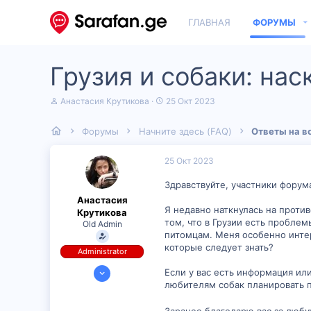
ГЛАВНАЯ
ФОРУМЫ
Грузия и собаки: нас
А
Д
Анастасия Крутикова
25 Окт 2023
в
а
т
т
Форумы
Начните здесь (FAQ)
Ответы на в
о
а
р
н
т
а
25 Окт 2023
е
ч
м
а
Здравствуйте, участники форум
ы
л
Анастасия
а
Я недавно наткнулась на против
Крутикова
том, что в Грузии есть пробле
Old Admin
питомцам. Меня особенно интер
которые следует знать?
Administrator
11 Окт 2023
Если у вас есть информация ил
любителям собак планировать п
323
30