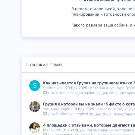
В целом, с маленькой, хорошо 
планирования и готовности спр
Какого размера ваша собака, и 
Похожие темы
Как называется Грузия на грузинком языке 
S
Steffaniyaa
20 Дек 2025
История и культура Груз
татьяна гордей
22 Дек 2025
История
1
Грузия о которой вы не знали : 5 факто о кот
татьяна гордей
18 Дек 2025
Известные люди Гру
Steffaniyaa
20 Дек 2025
Известные 
2
4 площадки с отзывами, которые двигают ва
Maria Tod
31 Окт 2025
Рекомендации ресторанов 
Анатолий