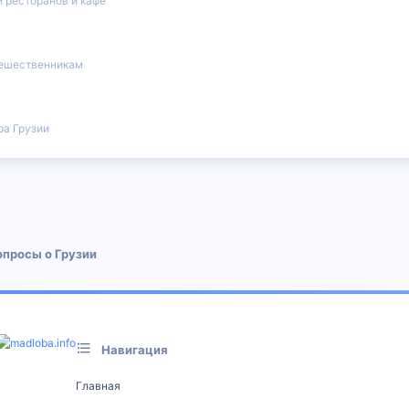
 ресторанов и кафе
ешественникам
ра Грузии
 почта
опросы о Грузии
Навигация
Главная