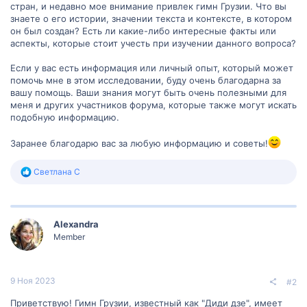
стран, и недавно мое внимание привлек гимн Грузии. Что вы
знаете о его истории, значении текста и контексте, в котором
он был создан? Есть ли какие-либо интересные факты или
аспекты, которые стоит учесть при изучении данного вопроса?
Если у вас есть информация или личный опыт, который может
помочь мне в этом исследовании, буду очень благодарна за
вашу помощь. Ваши знания могут быть очень полезными для
меня и других участников форума, которые также могут искать
подобную информацию.
Заранее благодарю вас за любую информацию и советы!
Р
Светлана С
е
а
к
ц
Alexandra
и
и
Member
:
9 Ноя 2023
#2
Приветствую! Гимн Грузии, известный как "Диди дзе", имеет