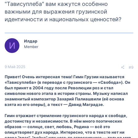
"Тависуплеба" вам кажутся особенно
важными для выражения грузинской
идентичности и национальных ценностей?
Илдар
И
Member
9 Май 2025
#9
Привет! Очень интересная тема! Гимн Грузии называется
«Тависуплеба» (в переводе с грузинского — «Свобода»). Он
был принят в 2004 году после Революции роз и стал
символом нового этапа в истории страны. Музыку написал
знаменитый композитор Захарий Палиашвили (её основа
взята из его оперы), а текст — Давид Маградзе.
Гимн отражает стремление грузинского народа к свободе,
достоинству и независимости. В нём много поэтических
образов — солнце, свет, любовь, Родина — всё это
олицетворяет дух народа. Интересно, что в тексте нет ни
слова "враг", "война" или чего-то агрессивного — только мир,