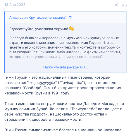
13 Апр 2024
#6
Анастасия Крутикова написал(а):
Здравствуйте, участники форума!
Я всегда была заинтересована в музыкальной культуре разных
стран, и недавно мое внимание привлек гимн Грузии. Что вы
знаете о его истории, значении текста и контексте, в котором он
был создан? Есть ли какие-либо интересные факты или аспекты,
которые стоит учесть при изучении данного вопроса?
Если у вас есть информация или личный опыт, который может
Нажмите для раскрытия...
помочь мне в этом исследовании, буду очень благодарна за
вашу помощь. Ваши знания могут быть очень полезными для
Гимн Грузии - это национальный гимн страны, который
меня и других участников форума, которые также могут искать
называется "თავისუფლება" ("Tavisupleba"), что в переводе
подобную информацию.
означает "Свобода". Гимн был принят после провозглашения
независимости Грузии в 1991 году.
Заранее благодарю вас за любую информацию и советы!
Текст гимна написан грузинским поэтом Давидом Маградзе, а
музыку сочинил Зураб Шенгелия. "Тависуплеба" воплощает в
себе чувства гордости, национального достоинства и
стремления к свободе и независимости.
Гимн Грузии символизирует богатое национальное наследие,