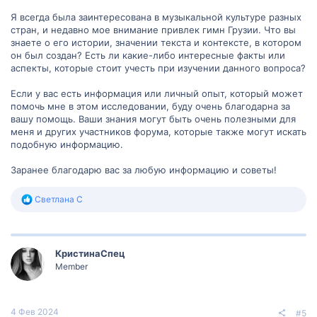
Я всегда была заинтересована в музыкальной культуре разных
стран, и недавно мое внимание привлек гимн Грузии. Что вы
знаете о его истории, значении текста и контексте, в котором
он был создан? Есть ли какие-либо интересные факты или
аспекты, которые стоит учесть при изучении данного вопроса?
Если у вас есть информация или личный опыт, который может
помочь мне в этом исследовании, буду очень благодарна за
вашу помощь. Ваши знания могут быть очень полезными для
меня и других участников форума, которые также могут искать
подобную информацию.
Заранее благодарю вас за любую информацию и советы!
Р
Светлана С
е
а
к
ц
КристинаСпец
и
и
Member
:
4 Фев 2024
#5