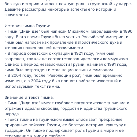
богатую историю и играет важную роль в грузинской культуре.
Давайте рассмотрим некоторые аспекты его истории и
значимости.
История гимна Грузии:
- Гимн "Диди дзе" был написан Михаилом Таврелашвили в 1890
году. В это время Грузия была частью Российской империи, и
гимн был написан как проявление патриотического духа и
желания национальной независимости.
- В период советской оккупации в 1921 году, гимн был
запрещен, так как не соответствовал идеологии коммунизма.
Однако в период независимости Грузии, начиная с 1991 года,
гимн был возрожден и стал национальным символом.
- В 2004 году, после "Революции роз", гимн был временно
изменен, а в 2004 году был принят наиболее известный и
используемый текст гимна.
Значение и текст гимна:
- Гимн "Диди дзе" имеет глубокое патриотическое значение и
отражает идеалы свободы, гордости и единства грузинского
народа.
- Текст гимна на грузинском языке описывает прекрасные
природные пейзажи Грузии, ее богатую историю, культуру и
традиции. Он также подчеркивает роль Грузии в мире и ее
стремление к миру и свободе.