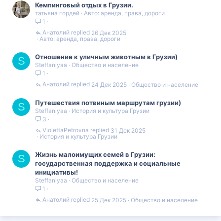
Кемпинговый отдых в Грузии.
н
татьяна гордей
Авто: аренда, права, дороги
о
1
Анатолий
26 Дек 2025
Авто: аренда, права, дороги
Отношение к уличным животным в Грузии)
S
Steffaniyaa
Общество и население
1
Анатолий
24 Дек 2025
Общество и население
Путешествия потвиным маршрутам грузии)
S
Steffaniyaa
История и культура Грузии
3
ViolettaPetrovna
31 Дек 2025
История и культура Грузии
Жизнь малоимущих семей в Грузии:
S
государственная поддержка и социальные
инициативы!
Steffaniyaa
Общество и население
1
Анатолий
25 Дек 2025
Общество и население