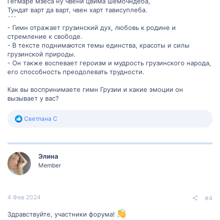
Гегмаре мзеса ну чвени цвима шемочндеба,
Тундат варт да варт, чвен харт тависуплеба.
```
- Гимн отражает грузинский дух, любовь к родине и
стремление к свободе.
- В тексте поднимаются темы единства, красоты и силы
грузинской природы.
- Он также воспевает героизм и мудрость грузинского народа,
его способность преодолевать трудности.
Как вы воспринимаете гимн Грузии и какие эмоции он
вызывает у вас?
Р
Светлана С
е
а
к
ц
Элина
и
и
Member
:
4 Фев 2024
#4
Здравствуйте, участники форума!