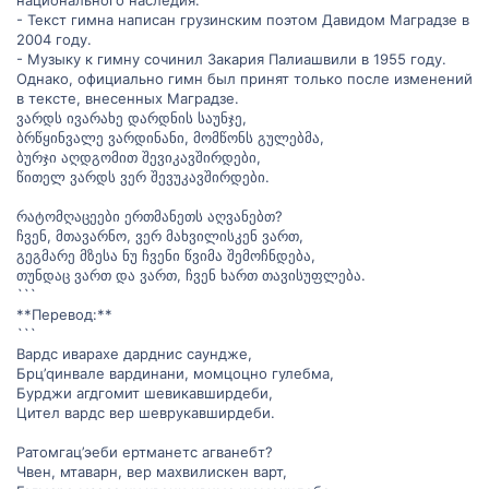
национального наследия.
- Текст гимна написан грузинским поэтом Давидом Маградзе в
2004 году.
- Музыку к гимну сочинил Закария Палиашвили в 1955 году.
Однако, официально гимн был принят только после изменений
в тексте, внесенных Маградзе.
ვარდს ივარახე დარდნის საუნჯე,
ბრწყინვალე ვარდინანი, მომწონს გულებმა,
ბურჯი აღდგომით შევიკავშირდები,
წითელ ვარდს ვერ შევუკავშირდები.
რატომღაცეები ერთმანეთს აღვანებთ?
ჩვენ, მთავარნო, ვერ მახვილისკენ ვართ,
გეგმარე მზესა ნუ ჩვენი წვიმა შემოჩნდება,
თუნდაც ვართ და ვართ, ჩვენ ხართ თავისუფლება.
```
**Перевод:**
```
Вардс иварахе дарднис саундже,
Брц’qинвале вардинани, момцоцно гулебма,
Бурджи агдгомит шевикавширдеби,
Цител вардс вер шеврукавширдеби.
Ратомгац’эеби ертманетс агванебт?
Чвен, мтаварн, вер махвилискен варт,