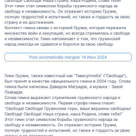
Свобода! Свобода! Наша страна, наша Родина, слава тебе!"
Этот гимн стал символом борьбы грузинского народа за
свободу и независимость. Он отражает историю Грузии,
полную трудностей и испытаний, но также и гордость за свою
страну и ее достижения.
Контекст гимна связан с историей Грузии, которая пережила
множество войн и оккупаций, но всегда стремилась к свободе
и независимости. Гимн напоминает о том, что грузинский
народ никогда не сдавался и боролся за свою свободу.
Post automatically merged:
14 Июн 2024
Гимн Грузии, также известный как "Тависуплеба" ("Свобода"),
был принят в качестве официального гимна в 2004 году. Слова
гимна были написаны Давидом Маградзе, а музыка - Зазой
Пхакадзе.
Слова гимна выражают стремление грузинского народа к
свободе и независимости. Первая строфа гимна гласит:
"Свобода! Свобода! Грузинские горы, ваши вершины свободны!
Свобода! Свобода! Наша страна, наша Родина, слава тебе!"
Этот гимн стал символом борьбы грузинского народа за
свободу и независимость. Он отражает историю Грузии,
полную трудностей и испытаний, но также и гордость за свою
страну и ее достижения.