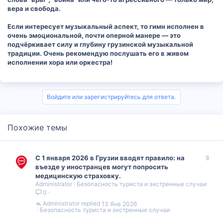
вера и свобода.
Если интересует музыкальный аспект, то гимн исполнен в
очень эмоциональной, почти оперной манере — это
подчёркивает силу и глубину грузинской музыкальной
традиции. Очень рекомендую послушать его в живом
исполнении хора или оркестра!
Войдите или зарегистрируйтесь для ответа.
Похожие темы
З
С 1 января 2026 в Грузии вводят правило: на
а
въезде у иностранцев могут попросить
к
медицинскую страховку.
Administrator
Безопасность туриста и экстренные случаи
р
0
е
п
Administrator
13 Янв 2026
Безопасность туриста и экстренные случаи
л
е