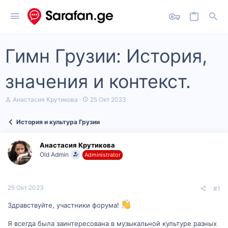
Гимн Грузии: История,
значения и контекст.
А
Д
Анастасия Крутикова
25 Окт 2023
в
а
т
т
История и культура Грузии
о
а
р
н
т
а
Анастасия Крутикова
е
ч
Old Admin
Administrator
м
а
ы
л
а
25 Окт 2023
#1
Здравствуйте, участники форума!
Я всегда была заинтересована в музыкальной культуре разных