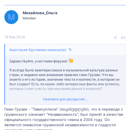
к
ц
Михайлова_Ольга
и
М
и
Member
:
18 Янв 2024
#3
Анастасия Крутикова написал(а):
Здравствуйте, участники форума!
Я всегда была заинтересована в музыкальной культуре разных
стран, и недавно мое внимание привлек гимн Грузии. Что вы
знаете о его истории, значении текста и контексте, в котором он
был создан? Есть ли какие-либо интересные факты или аспекты,
которые стоит учесть при изучении данного вопроса?
Если у вас есть информация или личный опыт, который может
Нажмите для раскрытия...
помочь мне в этом исследовании, буду очень благодарна за
вашу помощь. Ваши знания могут быть очень полезными для
Гимн Грузии - "Тавиcуплели" (თავისუფლები), что в переводе с
меня и других участников форума, которые также могут искать
грузинского означает "Независимость", был принят в качестве
подобную информацию.
официального государственного гимна в 2004 году. Он
является символом грузинской независимости и гордости
Заранее благодарю вас за любую информацию и советы!