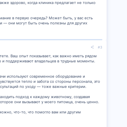
акже здорово, когда клиника предлагает не только
мание в первую очередь? Может быть, у вас есть
и — они могут быть очень полезны для других
#3
ете. Ваш опыт показывает, как важно иметь рядом
но и поддерживают владельцев в трудные моменты.
ждого хозяина — уверенность, что помощь рядом.
рачи используют современное оборудование и
вствуется тепло и забота со стороны персонала, это
нсультаций по уходу — тоже важные критерии.
находить подход к каждому животному, создавая
оторое они вызывают у моего питомца, очень ценно.
можно, что-то, что помогло вам или другим