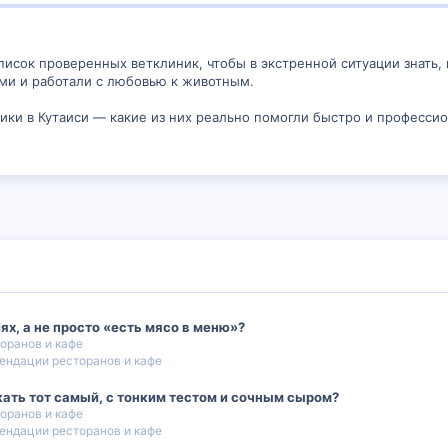
писок проверенных ветклиник, чтобы в экстренной ситуации знать,
ми и работали с любовью к животным.
ники в Кутаиси — какие из них реально помогли быстро и професс
лях, а не просто «есть мясо в меню»?
оранов и кафе
ендации ресторанов и кафе
кать тот самый, с тонким тестом и сочным сыром?
оранов и кафе
ендации ресторанов и кафе