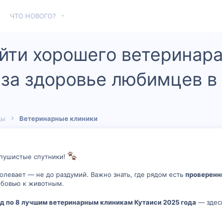
ЧТО НОВОГО?
найти хорошего ветеринар
 за здоровье любимцев в
цы
Ветеринарные клиники
х пушистые спутники!
болевает — не до раздумий. Важно знать, где рядом есть
проверенн
юбовью к животным.
ид по 8 лучшим ветеринарным клиникам Кутаиси 2025 года
— здесь