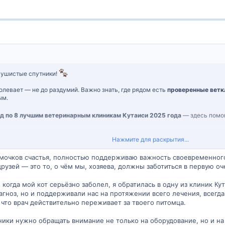
 пушистые спутники!
олевает — не до раздумий. Важно знать, где рядом есть
проверенные ветк
ым.
ид по 8 лучшим ветеринарным клиникам Кутаиси 2025 года
— здесь помог
Нажмите для раскрытия...
еринарных клиник Кутаиси — кому можно доверить самое ценное
омочков счастья, полностью поддерживаю важность своевременно
ео:
рузей — это то, о чём мы, хозяева, должны заботиться в первую оч
когда мой кот серьёзно заболел, я обратилась в одну из клиник К
агноз, но и поддерживали нас на протяжении всего лечения, всегд
 что врач действительно переживает за твоего питомца.
ники нужно обращать внимание не только на оборудование, но и на