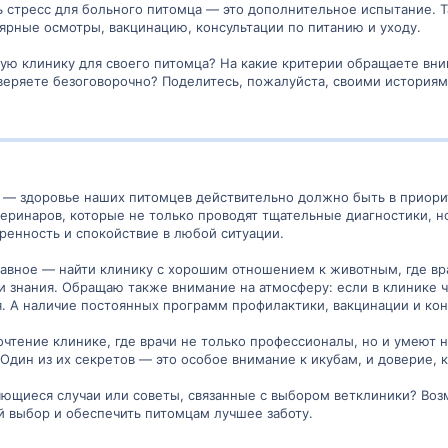
ь стресс для больного питомца — это дополнительное испытание. Т
ярные осмотры, вакцинацию, консультации по питанию и уходу.
ую клинику для своего питомца? На какие критерии обращаете вни
еряете безоговорочно? Поделитесь, пожалуйста, своими историям
Кутаиси?
овали настоящий профессионализм?
те рекомендовать с чистым сердцем?
 — здоровье наших питомцев действительно должно быть в приорит
еринаров, которые не только проводят тщательные диагностики, 
ниями — пусть у каждого животного будет
свой надёжный доктор, а у ка
ренность и спокойствие в любой ситуации.
главное — найти клинику с хорошим отношением к животным, где в
 знания. Обращаю также внимание на атмосферу: если в клинике чу
. А наличие постоянных программ профилактики, вакцинации и ко
очтение клинике, где врачи не только профессионалы, но и умеют 
дин из их секретов — это особое внимание к икубам, и доверие, к
ляющиеся случаи или советы, связанные с выбором ветклиники? Воз
й выбор и обеспечить питомцам лучшее заботу.