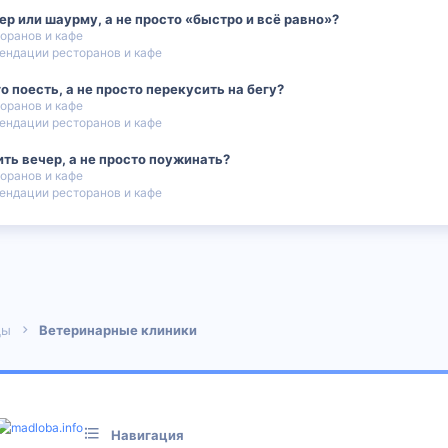
ер или шаурму, а не просто «быстро и всё равно»?
оранов и кафе
ендации ресторанов и кафе
о поесть, а не просто перекусить на бегу?
оранов и кафе
ендации ресторанов и кафе
ить вечер, а не просто поужинать?
оранов и кафе
ендации ресторанов и кафе
 почта
цы
Ветеринарные клиники
Навигация