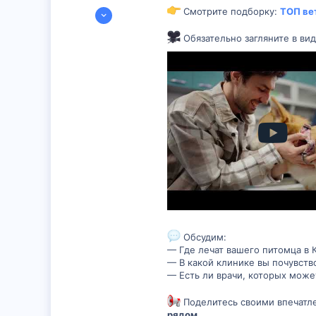
30 Окт 2023
Смотрите подборку:
ТОП ве
210
Обязательно загляните в вид
4
18
Батуми
Обсудим:
— Где лечат вашего питомца в 
— В какой клинике вы почувст
— Есть ли врачи, которых мож
Поделитесь своими впечатл
рядом.