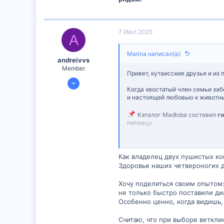
7 Июл 2025
A
Marina написал(а):
andreivvs
Member
Привет, кутаисские друзья и их
3 Июл 2025
Когда хвостатый член семьи заб
299
и настоящей любовью к животн
0
Каталог Madloba составил
г
16
питомцу.
Смотрите подборку:
ТОП вет
Как владелец двух пушистых к
Обязательно загляните в вид
Здоровье наших четвероногих д
Хочу поделиться своим опытом: 
не только быстро поставили ди
Особенно ценно, когда видишь,
Считаю, что при выборе веткли