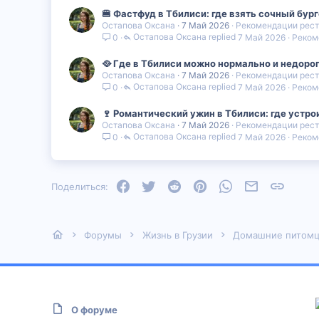
🍔 Фастфуд в Тбилиси: где взять сочный бург
Остапова Оксана
7 Май 2026
Рекомендации рест
Остапова Оксана
7 Май 2026
Реком
0
🥘 Где в Тбилиси можно нормально и недорог
Остапова Оксана
7 Май 2026
Рекомендации рест
Остапова Оксана
7 Май 2026
Реком
0
🍷 Романтический ужин в Тбилиси: где устро
Остапова Оксана
7 Май 2026
Рекомендации рест
Остапова Оксана
7 Май 2026
Реком
0
Facebook
Twitter
Reddit
Pinterest
WhatsApp
Электронная
Ссылка
Поделиться:
Форумы
Жизнь в Грузии
Домашние питом
О форуме