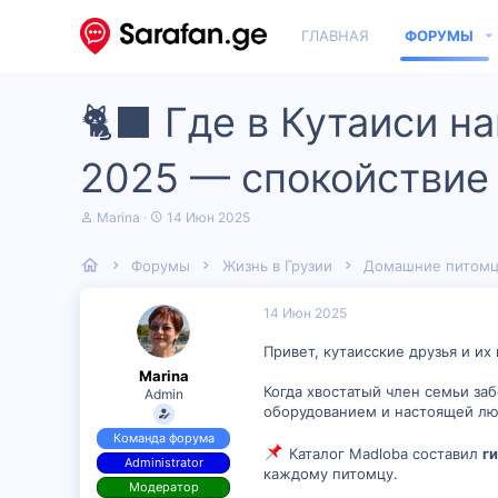
ГЛАВНАЯ
ФОРУМЫ
🐈‍⬛ Где в Кутаиси 
2025 — спокойствие
А
Д
Marina
14 Июн 2025
в
а
т
т
Форумы
Жизнь в Грузии
Домашние питом
о
а
р
н
т
а
14 Июн 2025
е
ч
м
а
Привет, кутаисские друзья и и
ы
л
Marina
а
Когда хвостатый член семьи за
Admin
оборудованием и настоящей л
Команда форума
Каталог Madloba составил
г
Administrator
каждому питомцу.
Модератор