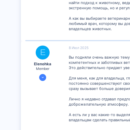
найти подход к животному, вед
экстренную помощь, но и регул
А как вы выбираете ветеринарн
любимый врач, которому вы дов
владельцев животных.
Обсудим:
— Где лечат вашего питомца в 
8 Июл 2025
E
— В какой клинике вы почувств
— Есть ли врачи, которых може
Вы подняли очень важную тему
компетентных и заботливых вет
Elenohka
Поделитесь своими впечатле
Это действительно придает уве
Member
7 Июл 2025
Для меня, как для владельца, 
298
постоянно совершенствуют свои
сразу вызывает больше доверия
0
16
Лично я недавно отдавал предп
доброжелательную атмосферу. О
А есть ли у вас какие-то выде
владельцам сделать правильны