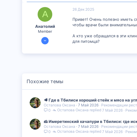
26 Дек 2025
А
Привет! Очень полезно иметь с
чтобы врачи были внимательны
Анатолий
Member
А кто уже обращался в эти кли
21 Дек 2025
для питомца?
497
0
16
Похожие темы
🥩 Где в Тбилиси хороший стейк и мясо на уг
Остапова Оксана
7 Май 2026
Рекомендации рест
Остапова Оксана
7 Май 2026
Реком
0
🧀 Имеретинский хачапури в Тбилиси: где ис
Остапова Оксана
7 Май 2026
Рекомендации рест
Остапова Оксана
7 Май 2026
Реком
0