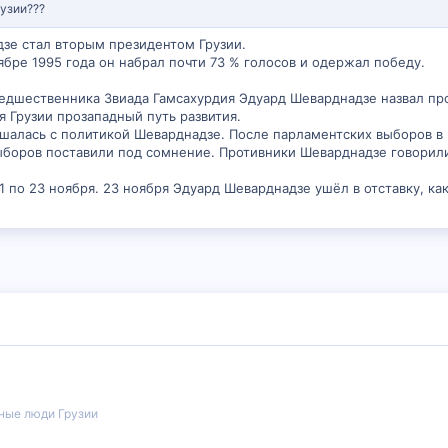
узии???
зе стал вторым президентом Грузии.
ябре 1995 года он набрал почти 73 % голосов и одержал победу.
едшественника Звиада Гамсахурдия Эдуард Шеварднадзе назвал пр
 Грузии прозападный путь развития.
шалась с политикой Шеварднадзе. После парламентских выборов в
ыборов поставили под сомнение. Противники Шеварднадзе говорили,
 по 23 ноября. 23 ноября Эдуард Шеварднадзе ушёл в отставку, ка
ные люди Грузии