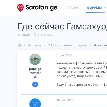
ГЛАВНАЯ
ФОРУМЫ
Где сейчас Гамсахур
А
Д
jedwiga
4 Дек 2023
в
а
т
т
Форумы
О Грузии (энциклопедия)
Известн
о
а
р
н
т
а
4 Дек 2023
е
ч
м
а
Уважаемые форумчане, я интер
ы
л
находится в настоящее время? В
jedwiga
а
какими активностями он занима
Member
пожалуйста, поделитесь ими.
2 Ноя 2023
Буду благодарен за любую инфо
207
5
18 Янв 2024
16
М