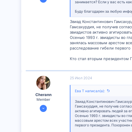
занимается? Если у вас есть к
547
Буду благодарен за любую инфо
3
18
Звиад Константинович Гамсахурд
Гамсахурдия, не получив согла
звиадистов активно агитировать
Осенью 1993 г. звиадисты во гл
занялась массовым арестом все
расследование гибели первого 
Кто стал вторым президентом Г
25 Июл 2024
Ева Т написал(а):
Cherann
Member
Звиад Константинович Гамсахурди
23 Июл 2024
Гамсахурдия, не получив соглас
активно агитировать людей за е
601
Осенью 1993 г. звиадисты во гл
массовым арестом всех участник
0
первого президента. Похоронен 
16