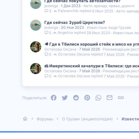
Где сейчас покупать автозапчасти?
jedwiga
1 Дек 2023
Авто: аренда, права, дороги
Palwanchik
6 Июл 2025
Авто: аренда
3
Где сейчас Зураб Церетели?
jedwiga
30 Ноя 2023
Известные люди Грузии
Angelina
28 Июл 2024
Известные лю
5
🥩 Где в Тбилиси хороший стейк и мясо на уг
Остапова Оксана
7 Май 2026
Рекомендации рест
Остапова Оксана
7 Май 2026
Реком
0
🧀 Имеретинский хачапури в Тбилиси: где ис
Остапова Оксана
7 Май 2026
Рекомендации рест
Остапова Оксана
7 Май 2026
Реком
0
Facebook
Twitter
Reddit
Pinterest
WhatsApp
Электронная
Ссылка
Поделиться:
Форумы
О Грузии (энциклопедия)
Известн