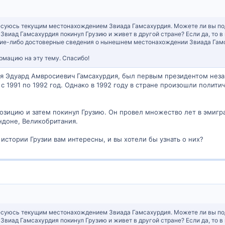
суюсь текущим местонахождением Звиада Гамсахурдия. Можете ли вы поде
 Звиад Гамсахурдия покинул Грузию и живет в другой стране? Если да, то в
акие-либо достоверные сведения о нынешнем местонахождении Звиада Гамс
рмацию на эту тему. Спасибо!
я Эдуард Амвросиевич Гамсахурдия, был первым президентом неза
с 1991 по 1992 год. Однако в 1992 году в стране произошли полити
озицию и затем покинул Грузию. Он провел множество лет в эмигра
ондоне, Великобритания.
истории Грузии вам интересны, и вы хотели бы узнать о них?
суюсь текущим местонахождением Звиада Гамсахурдия. Можете ли вы поде
 Звиад Гамсахурдия покинул Грузию и живет в другой стране? Если да, то в