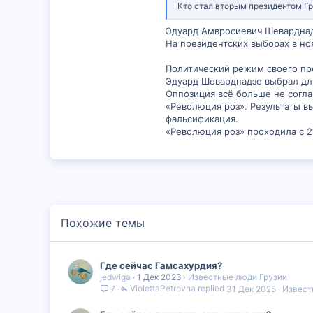
Кто стал вторым президентом Гр
Эдуард Амвросиевич Шеварднад
На президентских выборах в но
Политический режим своего пр
Эдуард Шеварднадзе выбрал для
Оппозиция всё больше не согла
«Революция роз». Результаты в
фальсификация.
«Революция роз» проходила с 21
Похожие темы
Где сейчас Гамсахурдия?
jedwiga
1 Дек 2023
Известные люди Грузии
ViolettaPetrovna
31 Дек 2025
Извест
7