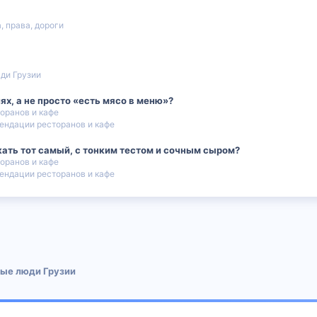
, права, дороги
ди Грузии
лях, а не просто «есть мясо в меню»?
оранов и кафе
ендации ресторанов и кафе
кать тот самый, с тонким тестом и сочным сыром?
оранов и кафе
ендации ресторанов и кафе
 почта
ые люди Грузии