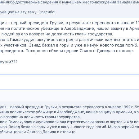
акие-либо достоверные сведения о нынешнем местонахождении Звиада Гамс
рмацию на эту тему. Спасибо!
ия – первый президент Грузии, в результате переворота в январе 19
сия на политическое убежище в Азербайджане, нашел защиту в Арме
 людей за его возврат на должность главы государства.
аве с Гамсахурдия оккупировали ряд стратегически важных портов и
х участников. Звиад бежал в горы и уже в канун нового года погиб
президента. Похоронен вблизи церкви Святого Давида в столице.
рузии???
я – первый президент Грузии, в результате переворота в январе 1992 г. б
ия на политическое убежище в Азербайджане, нашел защиту в Армении, а з
го возврат на должность главы государства.
аве с Гамсахурдия оккупировали ряд стратегически важных портов и ж/д ве
ов. Звиад бежал в горы и уже в канун нового года погиб. Много версий с
вблизи церкви Святого Давида в столице.