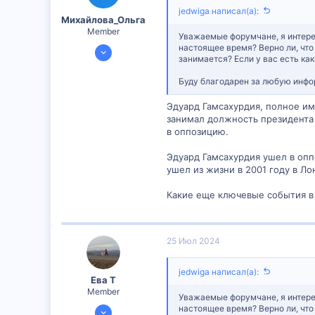
jedwiga написал(а):
Михайлова_Ольга
Member
Уважаемые форумчане, я интере
14 Янв 2024
настоящее время? Верно ли, что
занимается? Если у вас есть к
598
Буду благодарен за любую инфо
51
16
Эдуард Гамсахурдия, полное им
занимал должность президента 
в оппозицию.
Эдуард Гамсахурдия ушел в опп
ушел из жизни в 2001 году в Л
Какие еще ключевые события в 
25 Июл 2024
jedwiga написал(а):
Ева Т
Member
Уважаемые форумчане, я интере
19 Июл 2024
настоящее время? Верно ли, что