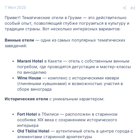
7 Июл 2025
#2
Привет! Тематические отели в Грузии — это действительно
особый опыт, позволяющий глубже погрузиться в культуру и
традиции страны. Вот несколько интересных вариантов:
Винные отели
— одни из самых популярных тематических
заведений:
Marani Hotel
в Кахети — отель с собственным винным
погребом, где проводятся дегустации и мастер-классы
по виноделию
Wine House
— комплекс с историческими квеври
(глиняными кувшинами) и возможностью участия в
сборе винограда
Исторические отели
с уникальным характером:
Fort Hotel
в Тбилиси — расположен в старинном
особняке XIX века с сохранением исторического
интерьера
Old Tbilisi Hotel
— аутентичный отель в центре города с
элементами старинной архитектуры