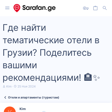
Где найти
тематические отели в
Грузии? Поделитесь
вашими
рекомендациями! 🏨✨
А
Д
Kim
25 Ноя 2024
в
а
т
т
Отели и апартаменты (туристам)
о
а
р
н
т
а
Kim
е
ч