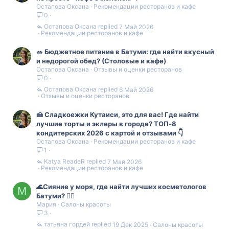
Остапова Оксана
Рекомендации ресторанов и кафе
0
Остапова Оксана
7 Май 2026
Рекомендации ресторанов и кафе
🥗 Бюджетное питание в Батуми: где найти вкусный
и недорогой обед? (Столовые и кафе)
Остапова Оксана
Отзывы и оценки ресторанов
0
Остапова Оксана
6 Май 2026
Отзывы и оценки ресторанов
🍰 Сладкоежки Кутаиси, это для вас! Где найти
лучшие торты и эклеры в городе? ТОП‑8
кондитерских 2026 с картой и отзывами 👇
Остапова Оксана
Рекомендации ресторанов и кафе
1
Katya ReadeR
7 Май 2026
Рекомендации ресторанов и кафе
🌊Сияние у моря, где найти лучших косметологов
М
Батуми? 💆‍♀️
Мария
Салоны красоты
3
татьяна гордей
19 Дек 2025
Салоны красоты