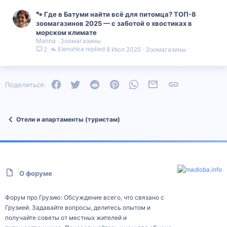
🐾 Где в Батуми найти всё для питомца? ТОП-8
зоомагазинов 2025 — с заботой о хвостиках в
морском климате
Marina
Зоомагазины
Elenohka
8 Июл 2025
Зоомагазины
2
Facebook
Twitter
Reddit
Pinterest
WhatsApp
Электронная почта
Ссылка
Поделиться:
Отели и апартаменты (туристам)
О форуме
Форум про Грузию: Обсуждение всего, что связано с
Грузией. Задавайте вопросы, делитесь опытом и
получайте советы от местных жителей и