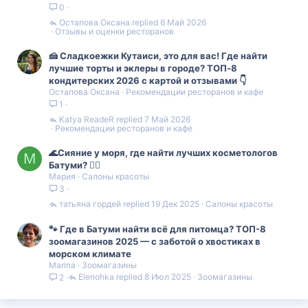
0
Остапова Оксана
6 Май 2026
Отзывы и оценки ресторанов
🍰 Сладкоежки Кутаиси, это для вас! Где найти
лучшие торты и эклеры в городе? ТОП‑8
кондитерских 2026 с картой и отзывами 👇
Остапова Оксана
Рекомендации ресторанов и кафе
1
Katya ReadeR
7 Май 2026
Рекомендации ресторанов и кафе
🌊Сияние у моря, где найти лучших косметологов
М
Батуми? 💆‍♀️
Мария
Салоны красоты
3
татьяна гордей
19 Дек 2025
Салоны красоты
🐾 Где в Батуми найти всё для питомца? ТОП-8
зоомагазинов 2025 — с заботой о хвостиках в
морском климате
Marina
Зоомагазины
Elenohka
8 Июл 2025
Зоомагазины
2