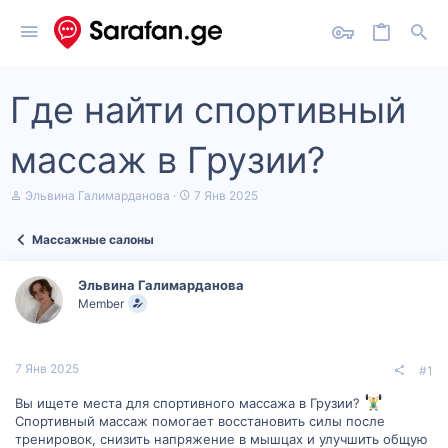
Где найти спортивный
массаж в Грузии?
А
Д
Эльвина Галимарданова
7 Янв 2025
в
а
т
т
Массажные салоны
о
а
р
н
т
а
Эльвина Галимарданова
е
ч
Member
м
а
ы
л
а
7 Янв 2025
#1
Вы ищете места для спортивного массажа в Грузии?
Спортивный массаж помогает восстановить силы после
тренировок, снизить напряжение в мышцах и улучшить общую