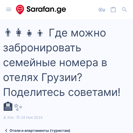
👨‍👩‍👧‍👦 Где можно
забронировать
семейные номера в
отелях Грузии?
Поделитесь советами!
🏨✨
А
Д
Kim
24 Ноя 2024
в
а
т
т
Отели и апартаменты (туристам)
о
а