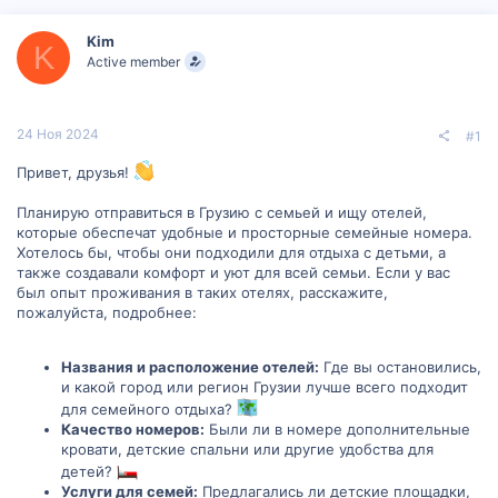
р
н
т
а
Kim
е
ч
K
Active member
м
а
ы
л
а
24 Ноя 2024
#1
Привет, друзья!
Планирую отправиться в Грузию с семьей и ищу отелей,
которые обеспечат удобные и просторные семейные номера.
Хотелось бы, чтобы они подходили для отдыха с детьми, а
также создавали комфорт и уют для всей семьи. Если у вас
был опыт проживания в таких отелях, расскажите,
пожалуйста, подробнее:
Названия и расположение отелей:
Где вы остановились,
и какой город или регион Грузии лучше всего подходит
для семейного отдыха?
Качество номеров:
Были ли в номере дополнительные
кровати, детские спальни или другие удобства для
детей?
Услуги для семей:
Предлагались ли детские площадки,