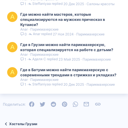
Steffaniyaa
20 Дек 2025
Салоны красоты
1
Где можно найти мастеров, которые
A
специализируются на мужских прическах в
Кутаиси?
Anar
Парикмахерские
Anar
27 Ноя 2024
Парикмахерские
0
Где в Грузии можно найти парикмахерскую,
A
которая специализируется на работе с детьми?
Anar
Парикмахерские
Аделя С
23 Май 2025
Парикмахерские
1
Где в Батуми можно найти парикмахерскую с
A
современными трендами в стрижках и укладках?
Anar
Парикмахерские
Steffaniyaa
20 Дек 2025
Парикмахерские
1
Facebook
Twitter
Reddit
Pinterest
WhatsApp
Электронная почта
Ссылка
Поделиться:
Хостелы Грузии