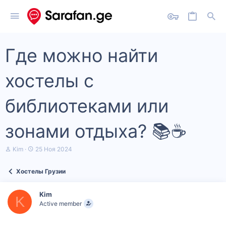
Где можно найти
хостелы с
библиотеками или
зонами отдыха? 📚☕
А
Д
Kim
25 Ноя 2024
в
а
т
т
Хостелы Грузии
о
а
р
н
т
а
Kim
е
ч
K
Active member
м
а
ы
л
а