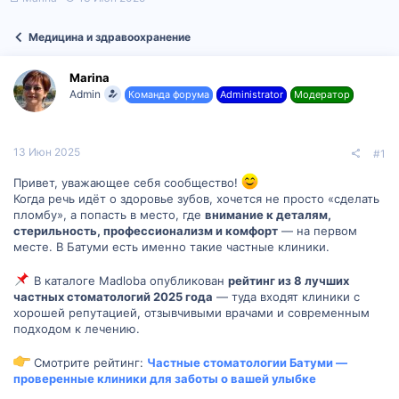
в
а
т
т
Медицина и здравоохранение
о
а
р
н
т
а
Marina
е
ч
Admin
Команда форума
Administrator
Модератор
м
а
ы
л
а
13 Июн 2025
#1
Привет, уважающее себя сообщество!
Когда речь идёт о здоровье зубов, хочется не просто «сделать
пломбу», а попасть в место, где
внимание к деталям,
стерильность, профессионализм и комфорт
— на первом
месте. В Батуми есть именно такие частные клиники.
В каталоге Madloba опубликован
рейтинг из 8 лучших
частных стоматологий 2025 года
— туда входят клиники с
хорошей репутацией, отзывчивыми врачами и современным
подходом к лечению.
Смотрите рейтинг:
Частные стоматологии Батуми —
проверенные клиники для заботы о вашей улыбке