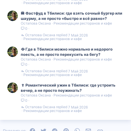
Рекомендации ресторанов и кафе
🍔 Фастфуд в Тбилиси: где взять сочный бургер или
шаурму, а не просто «быстро и всё равно»?
Остапова Оксана
Рекомендации ресторанов и кафе
0
Остапова Оксана
7 Май 2026
Рекомендации ресторанов и кафе
🥘 Где в Тбилиси можно нормально и недорого
поесть, а не просто перекусить на бегу?
Остапова Оксана
Рекомендации ресторанов и кафе
0
Остапова Оксана
7 Май 2026
Рекомендации ресторанов и кафе
🍷 Романтический ужин в Тбилиси: где устроить
вечер, а не просто поужинать?
Остапова Оксана
Рекомендации ресторанов и кафе
0
Остапова Оксана
7 Май 2026
Рекомендации ресторанов и кафе
Facebook
Twitter
Reddit
Pinterest
WhatsApp
Электронная почта
Ссылка
Поделиться: