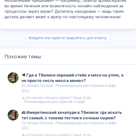
необычными «фишками» — например, сеансы ароматерапии
во время лечения или возможность онлайн-наблюдения за
процессом через экран? Делитесь находками — ведь такие
детали делают визит к врачу по-настоящему человечным!
Войдите или зарегистрируйтесь для ответа.
Похожие темы
🥩 Где в Тбилиси хороший стейк и мясо на углях, а
не просто «есть мясо в меню»?
Остапова Оксана
Рекомендации ресторанов и кафе
0
Остапова Оксана
7 Май 2026
Рекомендации ресторанов и кафе
🧀 Имеретинский хачапури в Тбилиси: где искать
тот самый, с тонким тестом и сочным сыром?
Остапова Оксана
Рекомендации ресторанов и кафе
0
Остапова Оксана
7 Май 2026