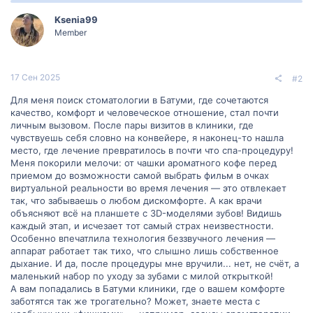
Ksenia99
Member
17 Сен 2025
#2
Для меня поиск стоматологии в Батуми, где сочетаются
качество, комфорт и человеческое отношение, стал почти
личным вызовом. После пары визитов в клиники, где
чувствуешь себя словно на конвейере, я наконец-то нашла
место, где лечение превратилось в почти что спа-процедуру!
Меня покорили мелочи: от чашки ароматного кофе перед
приемом до возможности самой выбрать фильм в очках
виртуальной реальности во время лечения — это отвлекает
так, что забываешь о любом дискомфорте. А как врачи
объясняют всё на планшете с 3D-моделями зубов! Видишь
каждый этап, и исчезает тот самый страх неизвестности.
Особенно впечатлила технология беззвучного лечения —
аппарат работает так тихо, что слышно лишь собственное
дыхание. И да, после процедуры мне вручили... нет, не счёт, а
маленький набор по уходу за зубами с милой открыткой!
А вам попадались в Батуми клиники, где о вашем комфорте
заботятся так же трогательно? Может, знаете места с