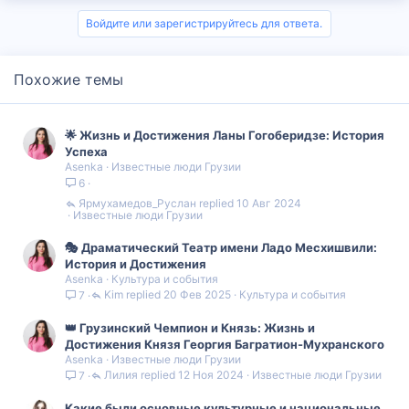
Войдите или зарегистрируйтесь для ответа.
Похожие темы
🌟 Жизнь и Достижения Ланы Гогоберидзе: История
Успеха
Asenka
Известные люди Грузии
6
Ярмухамедов_Руслан
10 Авг 2024
Известные люди Грузии
🎭 Драматический Театр имени Ладо Месхишвили:
История и Достижения
Asenka
Культура и события
Kim
20 Фев 2025
Культура и события
7
👑 Грузинский Чемпион и Князь: Жизнь и
Достижения Князя Георгия Багратион-Мухранского
Asenka
Известные люди Грузии
Лилия
12 Ноя 2024
Известные люди Грузии
7
Какие были основные культурные и национальные