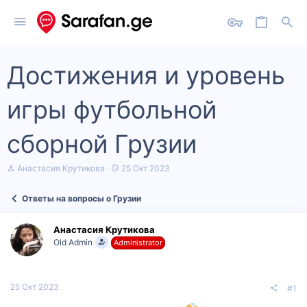
Достижения и уровень
игры футбольной
сборной Грузии
А
Д
Анастасия Крутикова
25 Окт 2023
в
а
т
т
Ответы на вопросы о Грузии
о
а
р
н
т
а
Анастасия Крутикова
е
ч
Old Admin
Administrator
м
а
ы
л
а
25 Окт 2023
#1