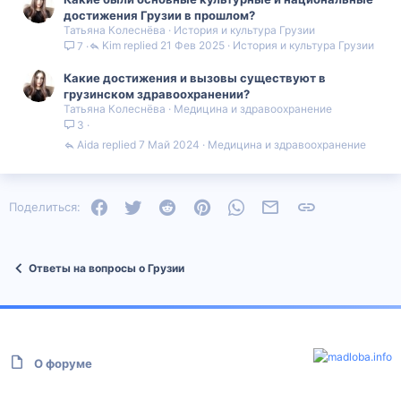
достижения Грузии в прошлом?
Татьяна Колеснёва
История и культура Грузии
Kim
21 Фев 2025
История и культура Грузии
7
Какие достижения и вызовы существуют в
грузинском здравоохранении?
Татьяна Колеснёва
Медицина и здравоохранение
3
Aida
7 Май 2024
Медицина и здравоохранение
Facebook
Twitter
Reddit
Pinterest
WhatsApp
Электронная почта
Ссылка
Поделиться:
Ответы на вопросы о Грузии
О форуме