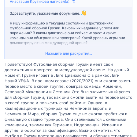
Анастасия Крутикова написал(а):
Здравствуйте, уважаемые форумчане.
Я ищу информацию о текущем состоянии и достижениях
футбольной сборной Грузии. Каковы их недавние успехи или
поражения? В каком дивизионе они сейчас играют и какие
команды они обыграли или проиграли? Какой уровень игры они
демонстрируют на международной арене?
Если у вас есть информация или опыт, который может помочь
Нажмите для раскрытия...
мне в этом вопросе, буду очень благодарна за вашу помощь.
Ваши советы и рекомендации могут быть очень полезными для
Приветствую! Футбольная сборная Грузии имеет свои
меня и других участников форума, которые также могут искать
достижения и прогресс на международной арене. На данный
подобную информацию.
момент, Грузия играет в Лиге Дивизиона C в рамках Лиги
Наций УЕФА. В прошлом сезоне (2020/2021) они смогли занять
Заранее благодарю вас за любую информацию и советы!
первое место в своей группе, обыграв команды Армении,
Северной Македонии и Эстонии. Это был значительный успех
для сборной Грузии, так как они смогли выйти на первое место
в своей группе и повысить свой рейтинг. Однако, в
квалификационных турнирах на Чемпионат Европы и
Чемпионат Мира, сборная Грузии еще не смогла пробиться в
финальную стадию турниров. Они сталкиваются с сильными
командами, такими как Германия, Нидерланды, Испания и
другие, и борются за квалификацию. Важно отметить, что
футбол в Грузии постепенно развивается, и сборная стремится